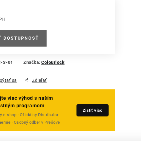
DPH
 cena:
Ť DOSTUPNOSŤ
8-S-01
Značka:
Colourlock
pýtať sa
Zdieľať
jte viac výhod s naším
ostným programom
Zistiť viac
 e-shop · Oficiálny Distributor
emie · Osobný odber v Prešove