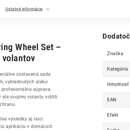
Ostatné informácie
Dodatoč
ing Wheel Set –
Značka
 volantov
Kategória
eciálne zostavená sada
h, vyblednutých alebo
Hmotnosť
 profesionálna súprava
ste svojmu volantu vrátili
EAN
chranu.
Efekt
e výsledky aj laici.
nú aplikáciu v domácich