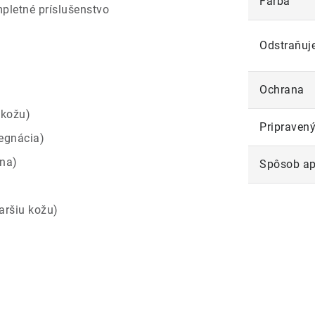
Farba
pletné príslušenstvo
Odstraňuj
Ochrana
 kožu)
Pripravený
egnácia)
rna)
Spôsob ap
aršiu kožu)