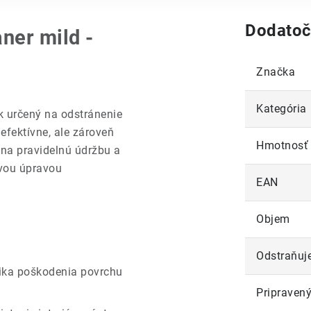
Dodatoč
er mild -
Značka
Kategória
ok určený na odstránenie
 efektívne, ale zároveň
Hmotnosť
 na pravidelnú údržbu a
ovou úpravou
EAN
Objem
Odstraňuj
zika poškodenia povrchu
Pripravený