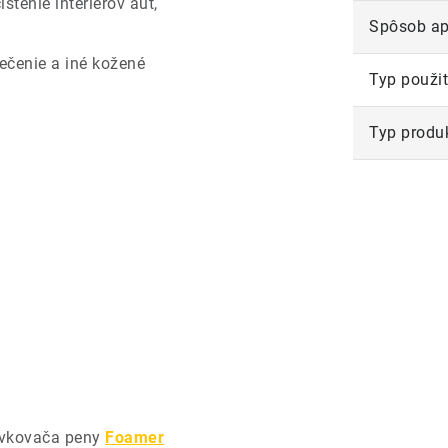
stenie interiérov áut,
Spôsob ap
ečenie a iné kožené
Typ použit
Typ produ
dávkovača peny
Foamer