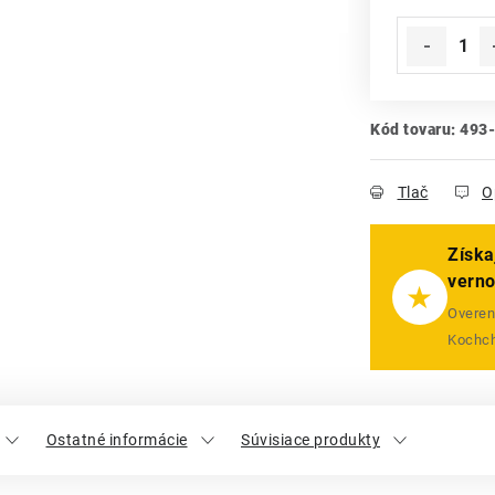
Jednotková
Kód tovaru:
493
Tlač
O
Získa
vern
★
Overený
Kochch
Ostatné informácie
Súvisiace produkty