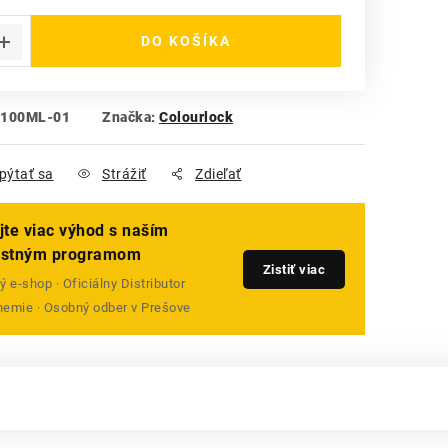
 cena:
DO KOŠÍKA
-100ML-01
Značka:
Colourlock
pýtať sa
Strážiť
Zdieľať
jte viac výhod s naším
ostným programom
Zistiť viac
 e-shop · Oficiálny Distributor
emie · Osobný odber v Prešove