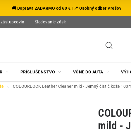
🚚 Doprava ZADARMO od 60 € | 📍 Osobný odber Prešov
 zástupcovia
Sledovanie zásielky
Blog
R
PRÍSLUŠENSTVO
VÔNE DO AUTA
VÝH
že
COLOURLOCK Leather Cleaner mild - Jemný čistič kože 100m
COLOUR
mild - 