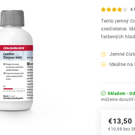
6 
Tento jemný či
znečistenie. I
farbených hlad
Jemné čist
Ideálne na 
Skladom - O
€13,50
€10,98 bez 