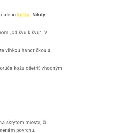
iu alebo
kefku
.
Nikdy
om „od švu k švu“. V
te vlhkou handričkou a
porúča kožu ošetriť vhodným
na skrytom mieste, či
menám povrchu.