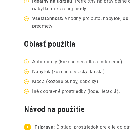
Ideálny na údržbu:
Perfektný na pravidelné či
nábytku či koženej módy.
Všestrannosť:
Vhodný pre autá, nábytok, obl
predmety.
Oblasť použitia
Automobily (kožené sedadlá a čalúnenie).
Nábytok (kožené sedačky, kreslá).
Móda (kožené bundy, kabelky).
Iné dopravné prostriedky (lode, lietadlá).
Návod na použitie
Príprava:
Čistiaci prostriedok prelejte do 