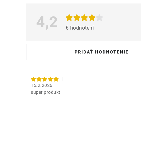
p
i
4,2
s
6 hodnotení
h
o
PRIDAŤ HODNOTENIE
d
n
o
|
15.2.2026
t
super produkt
e
n
í