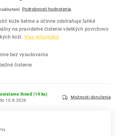
Podrobnosti hodnotenia
hodnotení
stič kože šetrne a účinne odstraňuje ľahké
deálny na pravidelné čistenie všetkých povrchovo
kých koží.
Viac informácií
enie bez vysušovania
bežné čistenie
dosielame ihneď
(19 ks)
Možnosti doručenia
10.8.2026
DPH