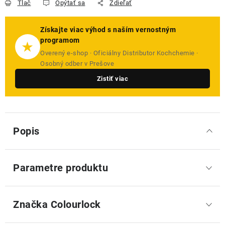
Tlač
Opýtať sa
Zdieľať
Získajte viac výhod s naším vernostným
programom
★
Overený e-shop · Oficiálny Distributor Kochchemie ·
Osobný odber v Prešove
Zistiť viac
Popis
Parametre produktu
Značka
 Colourlock