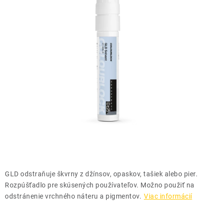
THE FINISHER
DARČEKOVÉ POUKAZY
ČISTENIE A ÚDRŽBA LODÍ
ZNAČKY
info@kcshop.sk
+421 918 725 111
Obchodní zástupcovia
Sledovanie zásielky
Blog
GLD odstraňuje škvrny z džínsov, opaskov, tašiek alebo pier.
Rozpúšťadlo pre skúsených používateľov. Možno použiť na
odstránenie vrchného náteru a pigmentov.
Viac informácií