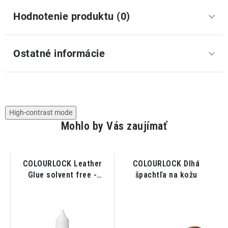
Hodnotenie produktu (0)
Ostatné informácie
High-contrast mode
Mohlo by Vás zaujímať
h
COLOURLOCK Leather
COLOURLOCK Dlhá
C
e
Glue solvent free -
špachtľa na kožu
Lepidlo na kožu 20ml