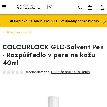
Prejsť
Hľadať
NÁK
na
obsah
KOŠÍ
EXTERIÉR
🚚 Doprava ZADARMO od 60 € | 📍 Osobný odber Prešov
Renovácia kože
DISKY A PNEU
COLOURLOCK GLD-Solvent Pen
INTERIÉR
- Rozpúšťadlo v pere na kožu
PRÍSLUŠENSTVO
40ml
VÔNE DO AUTA
Podrobnosti hodnotenia
Neohodnotené
VÝHODNÉ SADY
NOVINKY V SORTIMENTE