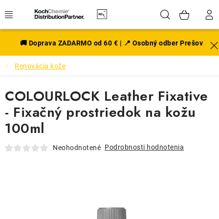
Prejsť
Hľadať
NÁK
na
obsah
KOŠÍ
EXTERIÉR
🚚 Doprava ZADARMO od 60 € | 📍 Osobný odber Prešov
Renovácia kože
DISKY A PNEU
COLOURLOCK Leather Fixative
INTERIÉR
- Fixačný prostriedok na kožu
PRÍSLUŠENSTVO
100ml
VÔNE DO AUTA
Podrobnosti hodnotenia
Neohodnotené
VÝHODNÉ SADY
NOVINKY V SORTIMENTE