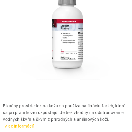
THE FINISHER
DARČEKOVÉ POUKAZY
ČISTENIE A ÚDRŽBA LODÍ
ZNAČKY
info@kcshop.sk
+421 918 725 111
Obchodní zástupcovia
Sledovanie zásielky
Blog
Fixačný prostriedok na kožu sa používa na fixáciu farieb, ktoré
sa pri praní kože rozpúšťajú. Je tiež vhodný na odstraňovanie
vodných škvŕn a škvŕn z prírodných a anilínových koží.
Viac informácií