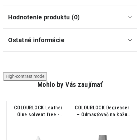
Hodnotenie produktu (0)
Ostatné informácie
High-contrast mode
Mohlo by Vás zaujímať
COLOURLOCK Leather
COLOURLOCK Degreaser
h
Glue solvent free -
– Odmasťovač na kožu
Lepidlo na kožu 20ml
100ml