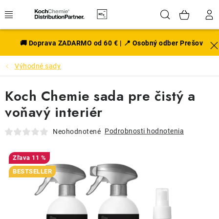
Prejsť
Hľadať
NÁK
na
obsah
KOŠÍ
EXTERIÉR
🚚 Doprava ZADARMO od 60 € | 📍 Osobný odber Prešov
Výhodné sady
DISKY A PNEU
Koch Chemie sada pre čistý a
INTERIÉR
voňavý interiér
PRÍSLUŠENSTVO
Podrobnosti hodnotenia
Neohodnotené
VÔNE DO AUTA
11 %
VÝHODNÉ SADY
BESTSELLER
NOVINKY V SORTIMENTE