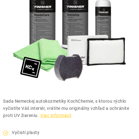
THE FINISHER
DARČEKOVÉ POUKAZY
ČISTENIE A ÚDRŽBA LODÍ
ZNAČKY
info@kcshop.sk
+421 918 725 111
Obchodní zástupcovia
Sledovanie zásielky
Blog
Sada Nemeckej autokozmetiky KochChemie, s ktorou rýchlo
vyčistíte Váš interiér, vrátite mu originálny vzhľad a ochránite
proti UV žiareniu.
Viac informácií
Vyčistí plasty