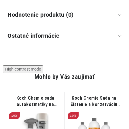
Hodnotenie produktu (0)
Ostatné informácie
High-contrast mode
Mohlo by Vás zaujímať
Koch Chemie sada
Koch Chemie Sada na
autokozmetiky na
čistenie a konzerváciu
čistenie diskov a
vozidiel
10%
pneumatík
10%