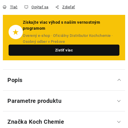
Tlač
Opýtať sa
Zdieľať
Získajte viac výhod s naším vernostným
programom
★
Overený e-shop · Oficiálny Distributor Kochchemie ·
Osobný odber v Prešove
Zistiť viac
Popis
Parametre produktu
Značka
 Koch Chemie