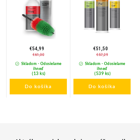
€54,99
€51,50
€61,30
€57,29
Skladom - Odosielame
Skladom - Odosielame
ihneď
ihneď
(13 ks)
(539 ks)
Do košíka
Do košíka