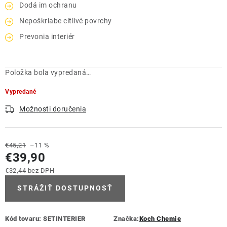
Dodá im ochranu
Nepoškriabe citlivé povrchy
Prevonia interiér
Položka bola vypredaná…
Vypredané
Možnosti doručenia
€45,21
–11 %
€39,90
€32,44 bez DPH
Jednotková cena:
STRÁŽIŤ DOSTUPNOSŤ
Kód tovaru:
SETINTERIER
Značka:
Koch Chemie