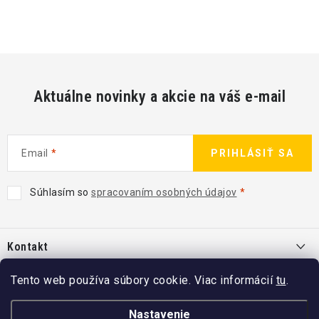
Aktuálne novinky a akcie na váš e-mail
Email
PRIHLÁSIŤ SA
Súhlasím so
spracovaním osobných údajov
Z
á
Kontakt
p
ä
info
@
kcshop.sk
Tento web používa súbory cookie. Viac informácií
tu
.
Kategórie
t
+421 918 725 111
i
Exteriér
Nastavenie