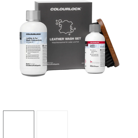
THE FINISHER
DARČEKOVÉ POUKAZY
ČISTENIE A ÚDRŽBA LODÍ
ZNAČKY
info@kcshop.sk
+421 918 725 111
Obchodní zástupcovia
Sledovanie zásielky
Blog