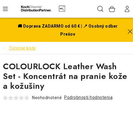
Prejsť
Hľadať
NÁK
na
obsah
KOŠÍ
EXTERIÉR
🚚 Doprava ZADARMO od 60 € | 📍 Osobný odber
Prešov
DISKY A PNEU
Čistenie kože
INTERIÉR
COLOURLOCK Leather Wash
PRÍSLUŠENSTVO
Set - Koncentrát na pranie kože
a kožušiny
VÔNE DO AUTA
Podrobnosti hodnotenia
Neohodnotené
VÝHODNÉ SADY
NOVINKY V SORTIMENTE