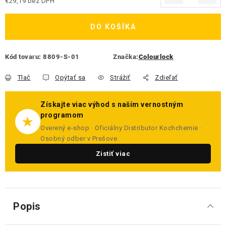
€29,19 bez DPH
Jednotková cena:
DO KOŠÍKA
Kód tovaru:
8809-S-01
Značka:
Colourlock
Tlač
Opýtať sa
Strážiť
Zdieľať
Získajte viac výhod s naším vernostným
programom
★
Overený e-shop · Oficiálny Distributor Kochchemie ·
Osobný odber v Prešove
Zistiť viac
Popis