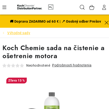
Prejsť
Hľadať
NÁK
na
obsah
KOŠÍ
EXTERIÉR
🚚 Doprava ZADARMO od 60 € | 📍 Osobný odber Prešov
Výhodné sady
DISKY A PNEU
Koch Chemie sada na čistenie a
INTERIÉR
ošetrenie motora
PRÍSLUŠENSTVO
Podrobnosti hodnotenia
Neohodnotené
VÔNE DO AUTA
13 %
VÝHODNÉ SADY
NOVINKY V SORTIMENTE