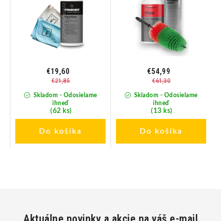
€19,60
€54,99
€21,85
€61,30
Skladom - Odosielame
Skladom - Odosielame
ihneď
ihneď
(62 ks)
(13 ks)
Do košíka
Do košíka
Aktuálne novinky a akcie na váš e-mail