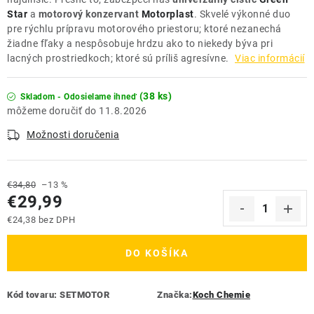
Star
a
motorový konzervant
Motorplast
. Skvelé výkonné duo
pre rýchlu prípravu motorového priestoru; ktoré nezanechá
žiadne fľaky a nespôsobuje hrdzu ako to niekedy býva pri
lacných prostriedkoch; ktoré sú príliš agresívne.
Viac informácií
(38 ks)
Skladom - Odosielame ihneď
11.8.2026
Možnosti doručenia
€34,80
–13 %
€29,99
€24,38 bez DPH
Jednotková cena:
DO KOŠÍKA
Kód tovaru:
SETMOTOR
Značka:
Koch Chemie