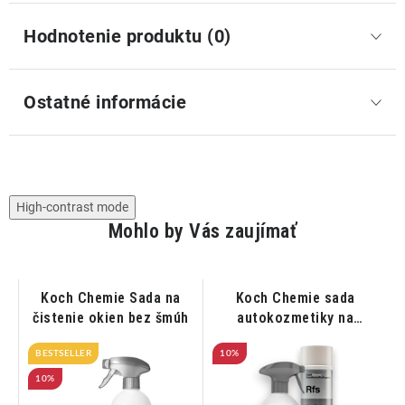
Hodnotenie produktu (0)
Ostatné informácie
High-contrast mode
Mohlo by Vás zaujímať
Koch Chemie Sada na
Koch Chemie sada
čistenie okien bez šmúh
autokozmetiky na
čistenie diskov a
BESTSELLER
10%
pneumatík
10%