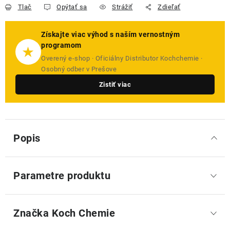
Tlač
Opýtať sa
Strážiť
Zdieľať
Získajte viac výhod s naším vernostným
programom
★
Overený e-shop · Oficiálny Distributor Kochchemie ·
Osobný odber v Prešove
Zistiť viac
Popis
Parametre produktu
Značka
 Koch Chemie