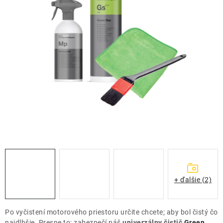
THE FINISHER
DARČEKOVÉ POUKAZY
ČISTENIE A ÚDRŽBA LODÍ
ZNAČKY
info@kcshop.sk
+421 918 725 111
Obchodní zástupcovia
Sledovanie zásielky
Blog
+ ďalšie (2)
Po vyčistení motorového priestoru určite chcete; aby bol čistý čo
najdlhšie. Presne to; zabezpečí náš
univerzálny čistič
Green