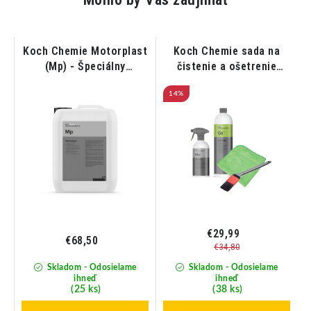
Koch Chemie Motorplast
Koch Chemie sada na
(Mp) - Špeciálny
čistenie a ošetrenie
konzervačný prostriedok
motora
na motory 5L
14%
€29,99
€68,50
€34,80
Skladom - Odosielame
Skladom - Odosielame
ihneď
ihneď
(25 ks)
(38 ks)