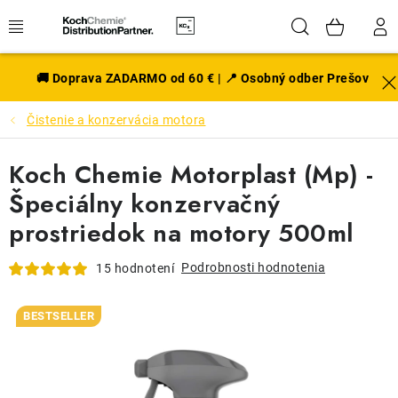
Prejsť
Hľadať
NÁK
na
obsah
KOŠÍ
EXTERIÉR
🚚 Doprava ZADARMO od 60 € | 📍 Osobný odber Prešov
Čistenie a konzervácia motora
DISKY A PNEU
Koch Chemie Motorplast (Mp) -
INTERIÉR
Špeciálny konzervačný
PRÍSLUŠENSTVO
prostriedok na motory 500ml
VÔNE DO AUTA
Podrobnosti hodnotenia
15 hodnotení
VÝHODNÉ SADY
BESTSELLER
NOVINKY V SORTIMENTE