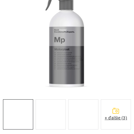
THE FINISHER
DARČEKOVÉ POUKAZY
ČISTENIE A ÚDRŽBA LODÍ
ZNAČKY
info@kcshop.sk
+421 918 725 111
Obchodní zástupcovia
Sledovanie zásielky
Blog
+ ďalšie (3)