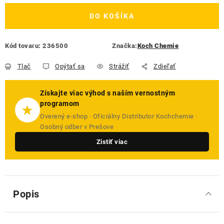
DO KOŠÍKA
Kód tovaru:
236500
Značka:
Koch Chemie
Tlač
Opýtať sa
Strážiť
Zdieľať
Získajte viac výhod s naším vernostným
programom
★
Overený e-shop · Oficiálny Distributor Kochchemie ·
Osobný odber v Prešove
Zistiť viac
Popis