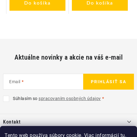
Do košíka
Do košíka
Aktuálne novinky a akcie na váš e-mail
Email
PRIHLÁSIŤ SA
Súhlasím so
spracovaním osobných údajov
Z
á
Kontakt
p
ä
info
@
kcshop.sk
Tento web používa súbory cookie. Viac informácií
tu
.