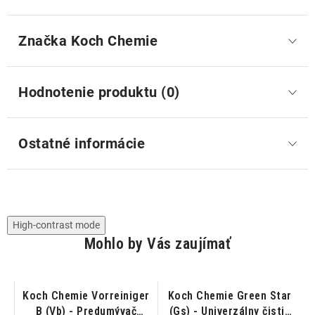
Značka
 Koch Chemie
Hodnotenie produktu (0)
Ostatné informácie
High-contrast mode
Mohlo by Vás zaujímať
Koch Chemie Vorreiniger
Koch Chemie Green Star
K
B (Vb) - Predumývač
(Gs) - Univerzálny čistič