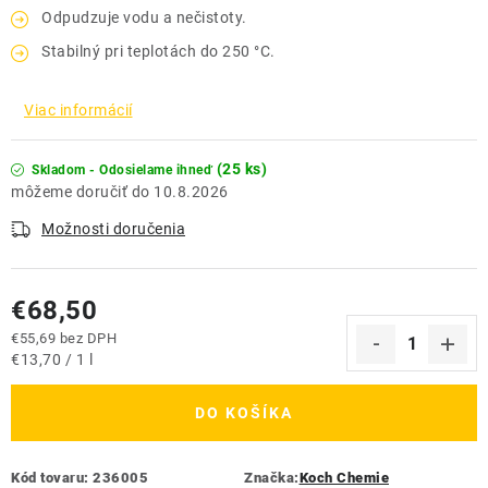
Odpudzuje vodu a nečistoty.
Stabilný pri teplotách do 250 °C.
Viac informácií
(25 ks)
Skladom - Odosielame ihneď
10.8.2026
Možnosti doručenia
€68,50
€55,69 bez DPH
Jednotková cena:
€13,70 / 1 l
DO KOŠÍKA
Kód tovaru:
236005
Značka:
Koch Chemie