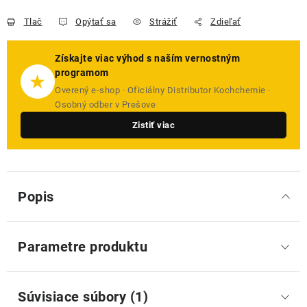
Tlač
Opýtať sa
Strážiť
Zdieľať
Získajte viac výhod s naším vernostným
programom
★
Overený e-shop · Oficiálny Distributor Kochchemie ·
Osobný odber v Prešove
Zistiť viac
Popis
Parametre produktu
Súvisiace súbory (1)