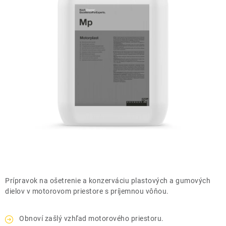
THE FINISHER
DARČEKOVÉ POUKAZY
ČISTENIE A ÚDRŽBA LODÍ
ZNAČKY
info@kcshop.sk
+421 918 725 111
Obchodní zástupcovia
Sledovanie zásielky
Blog
Prípravok na ošetrenie a konzerváciu plastových a gumových
dielov v motorovom priestore s príjemnou vôňou.
Obnoví zašlý vzhľad motorového priestoru.