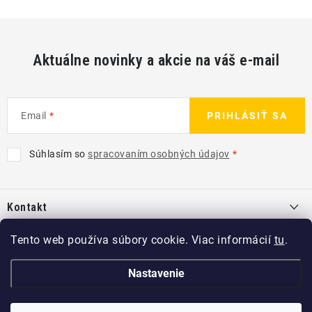
Aktuálne novinky a akcie na váš e-mail
Email
PRIHLÁSIŤ SA
Súhlasím so
spracovaním osobných údajov
Z
á
Kontakt
p
ä
info
@
kcshop.sk
Tento web používa súbory cookie. Viac informácií
tu
.
Kategórie
t
+421 918 725 111
i
Exteriér
Nastavenie
Informácie pre Vás
e
Koch-Chemie SK
Disky a pneu
O nás