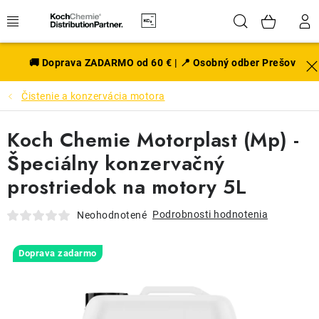
Prejsť
Hľadať
NÁK
na
obsah
KOŠÍ
EXTERIÉR
🚚 Doprava ZADARMO od 60 € | 📍 Osobný odber Prešov
Čistenie a konzervácia motora
DISKY A PNEU
Koch Chemie Motorplast (Mp) -
INTERIÉR
Špeciálny konzervačný
PRÍSLUŠENSTVO
prostriedok na motory 5L
VÔNE DO AUTA
Podrobnosti hodnotenia
Neohodnotené
VÝHODNÉ SADY
Doprava zadarmo
NOVINKY V SORTIMENTE