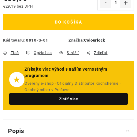
€29,19 bez DPH
Jednotková cena:
DO KOŠÍKA
Kód tovaru:
8810-S-01
Značka:
Colourlock
Tlač
Opýtať sa
Strážiť
Zdieľať
Získajte viac výhod s naším vernostným
programom
★
Overený e-shop · Oficiálny Distributor Kochchemie ·
Osobný odber v Prešove
Zistiť viac
Popis