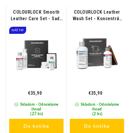
COLOURLOCK Smooth
COLOURLOCK Leather
sk
Leather Care Set - Sada
Wash Set - Koncentrát
na starostlivosť o novú
na pranie kože a
NÁŠ TIP
kožu od 3 rokov
kožušiny
€35,90
€35,90
Skladom - Odosielame
Skladom - Odosielame
ihneď
ihneď
(27 ks)
(2 ks)
Do košíka
Do košíka