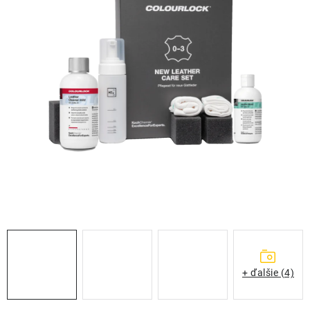
THE FINISHER
DARČEKOVÉ POUKAZY
ČISTENIE A ÚDRŽBA LODÍ
ZNAČKY
info@kcshop.sk
+421 918 725 111
Obchodní zástupcovia
Sledovanie zásielky
Blog
+ ďalšie (4)