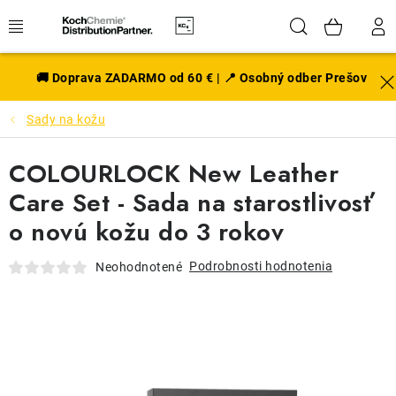
Prejsť
Hľadať
NÁK
na
obsah
KOŠÍ
EXTERIÉR
🚚 Doprava ZADARMO od 60 € | 📍 Osobný odber Prešov
Sady na kožu
DISKY A PNEU
COLOURLOCK New Leather
INTERIÉR
Care Set - Sada na starostlivosť
PRÍSLUŠENSTVO
o novú kožu do 3 rokov
VÔNE DO AUTA
Podrobnosti hodnotenia
Neohodnotené
VÝHODNÉ SADY
NOVINKY V SORTIMENTE