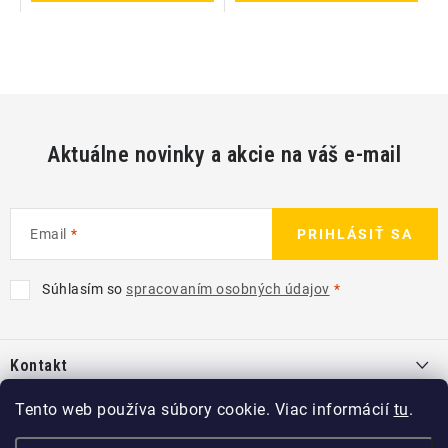
Aktuálne novinky a akcie na váš e-mail
Email
PRIHLÁSIŤ SA
Súhlasím so
spracovaním osobných údajov
Z
á
Kontakt
p
ä
info
@
kcshop.sk
Tento web používa súbory cookie. Viac informácií
tu
.
Kategórie
t
+421 918 725 111