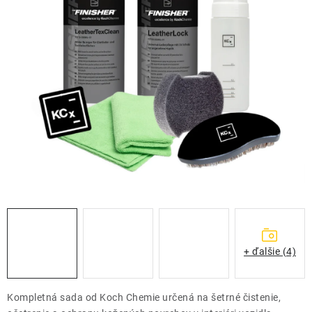
THE FINISHER
DARČEKOVÉ POUKAZY
ČISTENIE A ÚDRŽBA LODÍ
ZNAČKY
info@kcshop.sk
+421 918 725 111
Obchodní zástupcovia
Sledovanie zásielky
Blog
+ ďalšie (4)
Kompletná sada od
Koch Chemie
určená na šetrné čistenie,