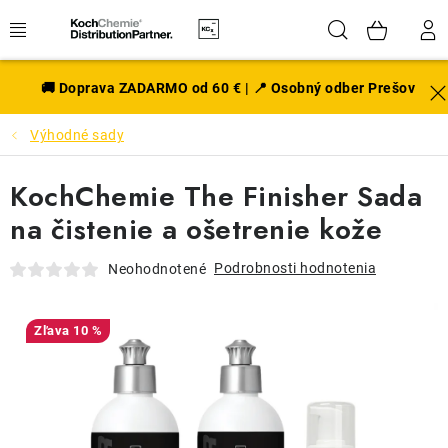
Prejsť
Hľadať
NÁK
na
obsah
KOŠÍ
EXTERIÉR
🚚 Doprava ZADARMO od 60 € | 📍 Osobný odber Prešov
Výhodné sady
DISKY A PNEU
KochChemie The Finisher Sada
INTERIÉR
na čistenie a ošetrenie kože
PRÍSLUŠENSTVO
Podrobnosti hodnotenia
Neohodnotené
VÔNE DO AUTA
10 %
VÝHODNÉ SADY
NOVINKY V SORTIMENTE