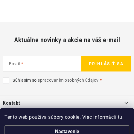
Aktuálne novinky a akcie na váš e-mail
Email
PRIHLÁSIŤ SA
Súhlasím so
spracovaním osobných údajov
Z
á
Kontakt
p
ä
info
@
kcshop.sk
Tento web používa súbory cookie. Viac informácií
tu
.
Kategórie
t
+421 918 725 111
i
Exteriér
Nastavenie
Informácie pre Vás