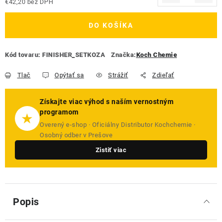
€42,20 bez DPH
Jednotková cena:
DO KOŠÍKA
Kód tovaru:
FINISHER_SETKOZA
Značka:
Koch Chemie
Tlač
Opýtať sa
Strážiť
Zdieľať
Získajte viac výhod s naším vernostným
programom
★
Overený e-shop · Oficiálny Distributor Kochchemie ·
Osobný odber v Prešove
Zistiť viac
Popis