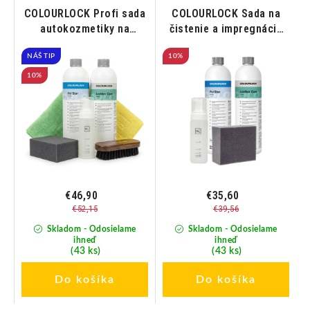
a
COLOURLOCK Profi sada
COLOURLOCK Sada na
autokozmetiky na
čistenie a impregnáciu
čistenie kože a alcantary
kože
NÁŠ TIP
10%
10%
€46,90
€35,60
€52,15
€39,56
Skladom - Odosielame
Skladom - Odosielame
ihneď
ihneď
(43 ks)
(43 ks)
Do košíka
Do košíka