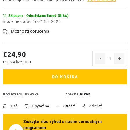
(8 ks)
Skladom - Odosielame ihneď
11.8.2026
Možnosti doručenia
€24,90
€20,24 bez DPH
Jednotková cena:
DO KOŠÍKA
Kód tovaru:
999226
Značka:
Vikan
Tlač
Opýtať sa
Strážiť
Zdieľať
Získajte viac výhod s naším vernostným
programom