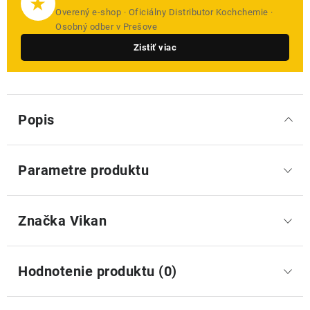
★
Overený e-shop · Oficiálny Distributor Kochchemie ·
Osobný odber v Prešove
Zistiť viac
Popis
Parametre produktu
Značka
 Vikan
Hodnotenie produktu (0)