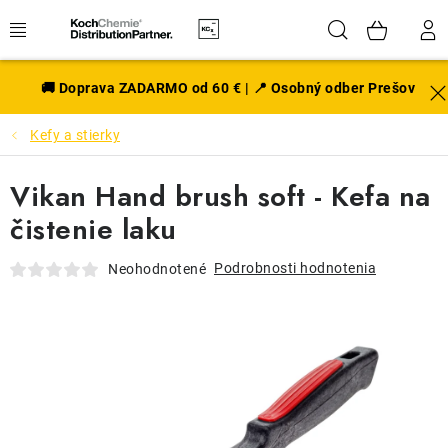
Prejsť
Hľadať
NÁK
na
obsah
KOŠÍ
EXTERIÉR
🚚 Doprava ZADARMO od 60 € | 📍 Osobný odber Prešov
Kefy a stierky
DISKY A PNEU
Vikan Hand brush soft - Kefa na
INTERIÉR
čistenie laku
PRÍSLUŠENSTVO
Podrobnosti hodnotenia
Neohodnotené
VÔNE DO AUTA
VÝHODNÉ SADY
NOVINKY V SORTIMENTE