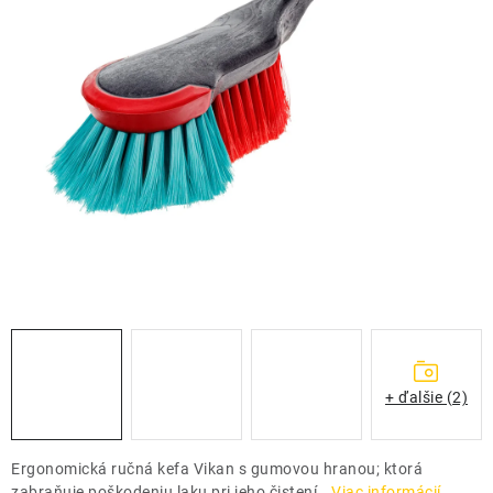
THE FINISHER
DARČEKOVÉ POUKAZY
ČISTENIE A ÚDRŽBA LODÍ
ZNAČKY
info@kcshop.sk
+421 918 725 111
Obchodní zástupcovia
Sledovanie zásielky
Blog
+ ďalšie (2)
Ergonomická ručná kefa Vikan s gumovou hranou; ktorá
zabraňuje poškodeniu laku pri jeho čistení.
Viac informácií