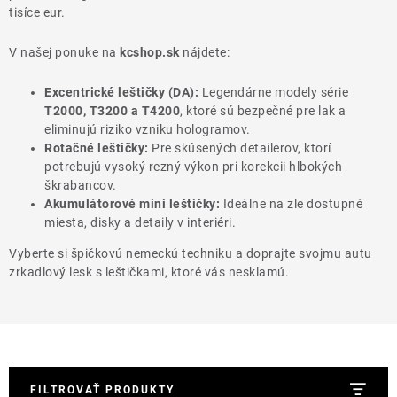
THE FINISHER
tisíce eur.
DARČEKOVÉ POUKAZY
V našej ponuke na
kcshop.sk
nájdete:
Excentrické leštičky (DA):
Legendárne modely série
ČISTENIE A ÚDRŽBA LODÍ
T2000, T3200 a T4200
, ktoré sú bezpečné pre lak a
eliminujú riziko vzniku hologramov.
ZNAČKY
Rotačné leštičky:
Pre skúsených detailerov, ktorí
potrebujú vysoký rezný výkon pri korekcii hlbokých
škrabancov.
Akumulátorové mini leštičky:
Ideálne na zle dostupné
miesta, disky a detaily v interiéri.
info@kcshop.sk
+421 918 725 111
Vyberte si špičkovú nemeckú techniku a doprajte svojmu autu
Obchodní zástupcovia
Sledovanie zásielky
Blog
zrkadlový lesk s leštičkami, ktoré vás nesklamú.
FILTROVAŤ PRODUKTY