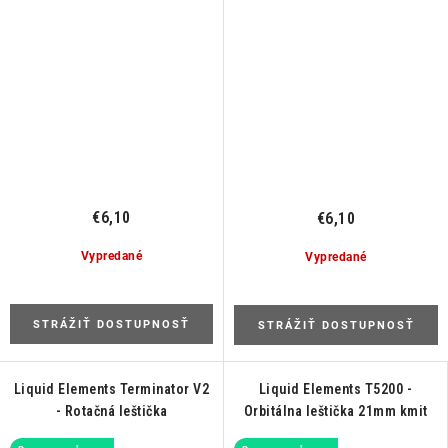
€6,10
€6,10
Vypredané
Vypredané
STRÁŽIŤ DOSTUPNOSŤ
STRÁŽIŤ DOSTUPNOSŤ
Liquid Elements Terminator V2
Liquid Elements T5200 -
- Rotačná leštička
Orbitálna leštička 21mm kmit