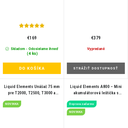
€169
€379
Skladom - Odosielame ihneď
Vypredané
(4 ks)
DO KOŠÍKA
STRÁŽIŤ DOSTUPNOSŤ
Liquid Elements Unášač 75 mm
Liquid Elements A800 – Mini
pre T2000, T2500, T3000 a
akumulátorová leštička s
T3200
príslušenstvom
NOVINKA
Doprava zadarmo
NOVINKA