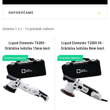
V
R
ODPORÚČAME
ý
a
p
d
i
e
Stránka
1
z
1
-
12
položiek celkom
s
n
p
i
Liquid Elements T4200 -
Liquid Elements T2000 V4 -
Orbitálna leštička 15mm kmit
Orbitálna leštička 8mm kmit
r
e
o
p
Doprava zadarmo
Doprava zadarmo
d
r
u
o
k
d
t
u
o
k
v
t
o