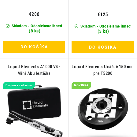
v
€206
€125
Skladom - Odosielame ihneď
Skladom - Odosielame ihneď
(8 ks)
(3 ks)
DO KOŠÍKA
DO KOŠÍKA
Liquid Elements A1000 V4 -
Liquid Elements Unášač 150 mm
Mini Aku leštička
pre T5200
Doprava zadarmo
NOVINKA