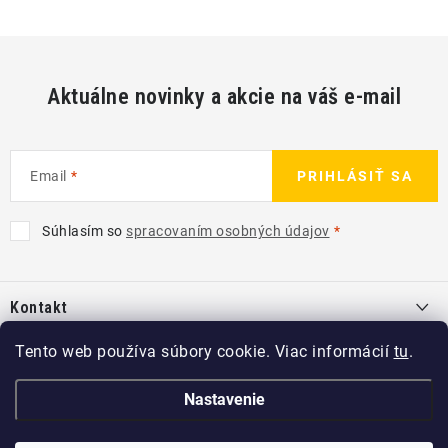
O
v
l
á
Aktuálne novinky a akcie na váš e-mail
d
a
c
Email
PRIHLÁSIŤ SA
i
e
Súhlasím so
spracovaním osobných údajov
p
Z
r
á
v
Kontakt
p
k
ä
info
@
kcshop.sk
y
Tento web používa súbory cookie. Viac informácií
tu
.
Kategórie
t
v
+421 918 725 111
i
Exteriér
Nastavenie
ý
Informácie pre Vás
e
p
Koch-Chemie SK
Disky a pneu
O nás