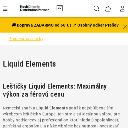
Prejsť
Hľadať
NÁK
na
obsah
KOŠÍ
EXTERIÉR
🚚 Doprava ZADARMO od 60 € | 📍 Osobný odber Prešov
Predávané značky
DISKY A PNEU
INTERIÉR
Liquid Elements
PRÍSLUŠENSTVO
VÔNE DO AUTA
Leštičky Liquid Elements: Maximálny
výkon za férovú cenu
VÝHODNÉ SADY
Nemecká značka
Liquid Elements
patrí k najobľúbenejším
NOVINKY V SORTIMENTE
výrobcom leštičiek v Európe. Ich stroje sú ideálnou voľbou pre
hobby nadšencov aj profesionálov, ktorí hľadajú spoľahlivosť,
perfektnú ergonómiu a nízke vibrácie bez nutnosti investovať