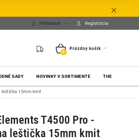
Prihlásenie
Registrácia
Prázdny košík
NÁKUPNÝ
KOŠÍK
ODNÉ SADY
NOVINKY V SORTIMENTE
THE FINISHER
a leštička 15mm kmit
Elements T4500 Pro -
na leštička 15mm kmit