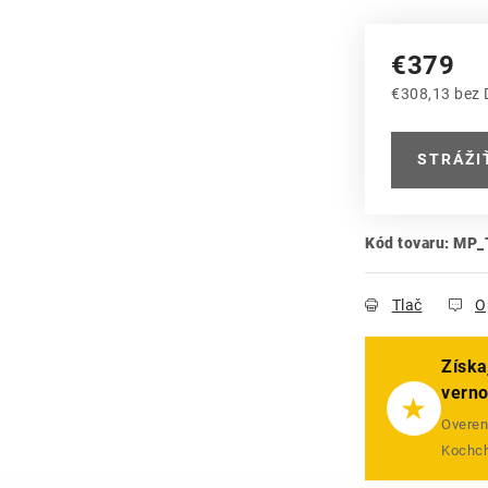
€379
€308,13 bez
Jednotková
STRÁŽI
Kód tovaru:
MP_
Tlač
O
Získa
vern
★
Overený
Kochch