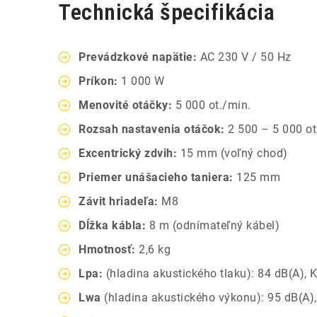
Technická špecifikácia
Prevádzkové napätie:
AC 230 V / 50 Hz
Príkon:
1 000 W
Menovité otáčky:
5 000 ot./min.
Rozsah nastavenia otáčok:
2 500 – 5 000 ot
Excentrický zdvih:
15 mm (voľný chod)
Priemer unášacieho taniera:
125 mm
Závit hriadeľa:
M8
Dĺžka kábla:
8 m (odnímateľný kábel)
Hmotnosť:
2,6 kg
Lpa:
(hladina akustického tlaku): 84 dB(A), 
Lwa
(hladina akustického výkonu): 95 dB(A)