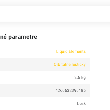
né parametre
Liquid Elements
Orbitálne leštičky
2.6 kg
4260632396186
Lesk