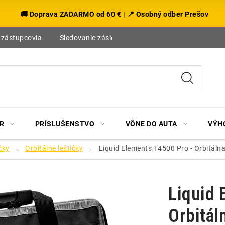
🚚 Doprava ZADARMO od 60 € | 📍 Osobný odber Prešov
 zástupcovia
Sledovanie zásielky
Blog
R
PRÍSLUŠENSTVO
VÔNE DO AUTA
VÝH
čky
Orbitálne leštičky
Liquid Elements T4500 Pro - Orbitáln
Liquid 
Orbitál