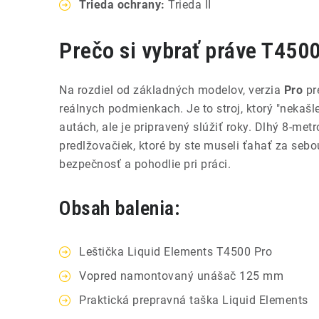
Trieda ochrany:
Trieda II
Prečo si vybrať práve T450
Na rozdiel od základných modelov, verzia
Pro
pr
reálnych podmienkach. Je to stroj, ktorý "nekašl
autách, ale je pripravený slúžiť roky. Dlhý 8-met
predlžovačiek, ktoré by ste museli ťahať za sebo
bezpečnosť a pohodlie pri práci.
Obsah balenia:
Leštička Liquid Elements T4500 Pro
Vopred namontovaný unášač 125 mm
Praktická prepravná taška Liquid Elements