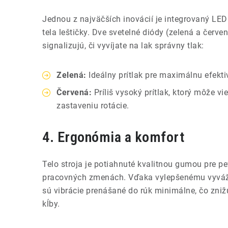
Jednou z najväčších inovácií je integrovaný LED 
tela leštičky. Dve svetelné diódy (zelená a červ
signalizujú, či vyvíjate na lak správny tlak:
Zelená:
Ideálny prítlak pre maximálnu efektiv
Červená:
Príliš vysoký prítlak, ktorý môže vi
zastaveniu rotácie.
4. Ergonómia a komfort
Telo stroja je potiahnuté kvalitnou gumou pre pe
pracovných zmenách. Vďaka vylepšenému vyváže
sú vibrácie prenášané do rúk minimálne, čo zniž
kĺby.