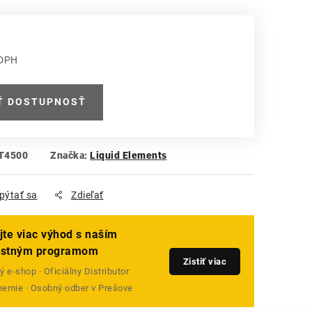
 DPH
 cena:
Ť DOSTUPNOSŤ
T4500
Značka:
Liquid Elements
pýtať sa
Zdieľať
jte viac výhod s naším
ostným programom
Zistiť viac
 e-shop · Oficiálny Distributor
emie · Osobný odber v Prešove