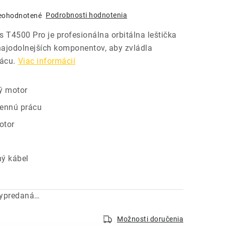
Podrobnosti hodnotenia
eohodnotené
s T4500 Pro je profesionálna orbitálna leštička
ajodolnejších komponentov, aby zvládla
ácu.
Viac informácií
ý motor
ennú prácu
otor
t
ný kábel
vypredaná…
Možnosti doručenia