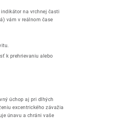
indikátor na vrchnej časti
ená) vám v reálnom čase
itu.
esť k prehrievaniu alebo
vný úchop aj pri dlhých
niu excentrického závažia
uje únavu a chráni vaše