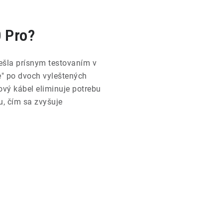
0 Pro?
ešla prísnym testovaním v
e" po dvoch vyleštených
rový kábel eliminuje potrebu
u, čím sa zvyšuje