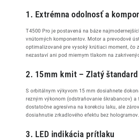
1. Extrémna odolnosť a kompo
T4500 Pro je postavená na báze najmodernejšíc
vnútorných komponentov. Motor a prevodové úst
optimalizované pre vysoký krútiaci moment, čo 
nezastaví ani pod miernym tlakom na zakrivenýc
2. 15mm kmit – Zlatý štandard 
S orbitálnym výkyvom 15 mm dosiahnete dokon
rezným výkonom (odstraňovanie škrabancov) a 
dostatočne agresívna na korekciu laku, ale zár
dosiahnutie zrkadlového efektu bez hologramov.
3. LED indikácia prítlaku