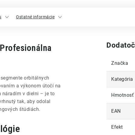
s
Ostatné informácie
Dodatoč
 Profesionálna
Značka
 segmente orbitálnych
Kategória
acovaním a výkonom útočí na
m náradím v dielni – je to
Hmotnosť
rhnutý tak, aby odolal
ngových štúdiách.
EAN
lógie
Efekt