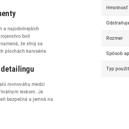
Hmotnosť
nenty
Odstraňuj
h a najodolnejších
rojenstvo boli
Rozmer
znamená, že stroj sa
h plochách karosérie.
Spôsob ap
detailingu
Typ použit
alú rovnováhu medzi
finálnym leskom. Je
oveň bezpečná a jemná na