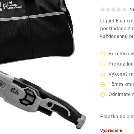
N
Liquid Element
poskladaná z n
každodennú pr
Bezuhlíkov
Pre každod
Výkonný m
15mm kmi
Odnímateľ
Položka bola 
Vypredané