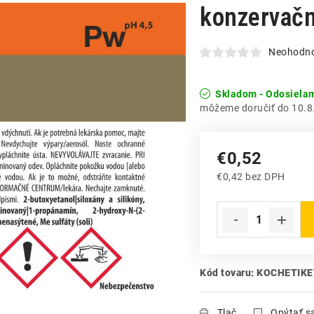
konzervačn
Neohodn
Skladom - Odosiela
10.8
€0,52
€0,42 bez DPH
Jednotková cena:
Kód tovaru:
KOCHETIK
Tlač
Opýtať s