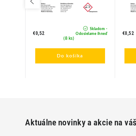
Skladom -
Skladom -
€0,52
€0,52
lame ihneď
Odosielame ihneď
(8 ks)
Do košíka
Aktuálne novinky a akcie na vá