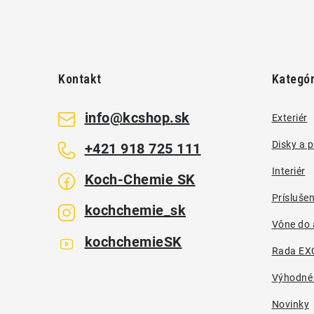
Z
á
Kontakt
Kategór
p
ä
info
@
kcshop.sk
Exteriér
t
Disky a 
+421 918 725 111
i
Interiér
Koch-Chemie SK
e
Prísluše
kochchemie_sk
Vône do 
kochchemieSK
Rada EX
Výhodné
Novinky