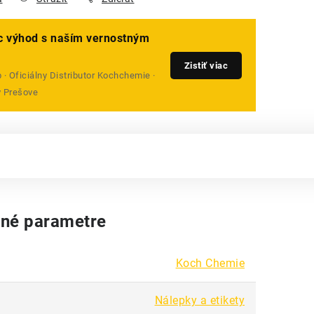
ac výhod s naším vernostným
Zistiť viac
· Oficiálny Distributor Kochchemie ·
v Prešove
né parametre
Koch Chemie
Nálepky a etikety