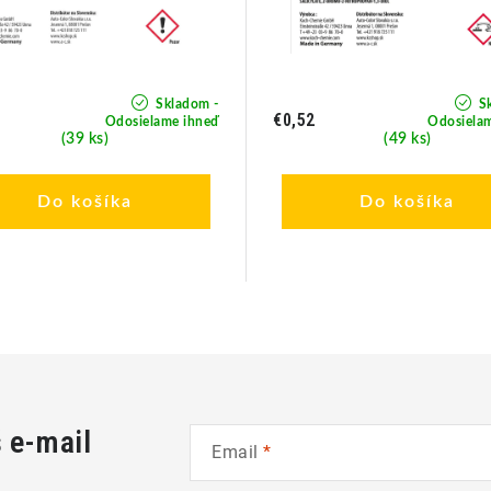
Skladom -
Sk
€0,52
Odosielame ihneď
Odosiela
(39 ks)
(49 ks)
Do košíka
Do košíka
š e-mail
Email