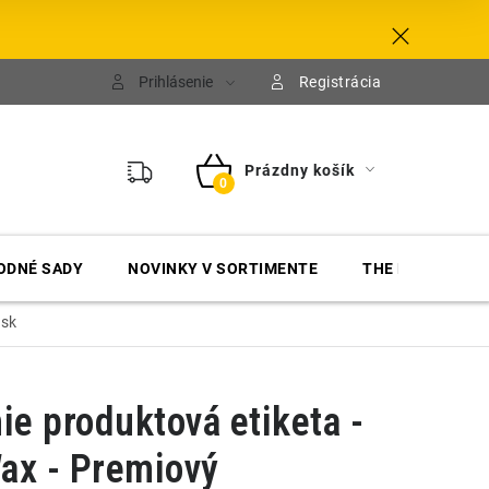
Prihlásenie
Registrácia
Prázdny košík
NÁKUPNÝ
KOŠÍK
ODNÉ SADY
NOVINKY V SORTIMENTE
THE FINISHER
osk
e produktová etiketa -
ax - Premiový