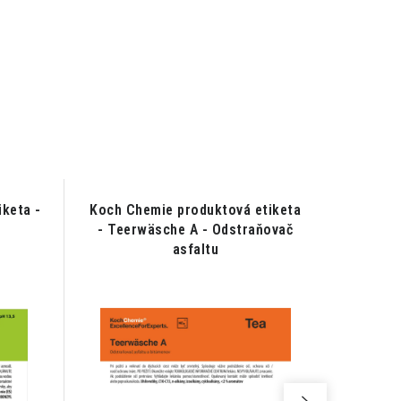
keta -
Koch Chemie produktová etiketa
Koch C
- Teerwäsche A - Odstraňovač
- Pol St
asfaltu