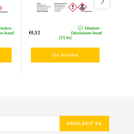
ladom -
Skladom -
€0,52
€0,52
me ihneď
Odosielame ihneď
(31 ks)
Do košíka
PRIHLÁSIŤ SA