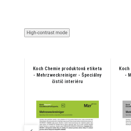
High-contrast mode
etiketa
Koch Chemie produktová etiketa
Koch 
ývač;
- Mehrzweckreiniger - Špeciálny
- 
u
čistič interiéru