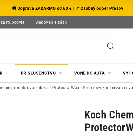
🚚 Doprava ZADARMO od 60 € | 📍 Osobný odber Prešov
 zástupcovia
Sledovanie zásielky
Blog
R
PRÍSLUŠENSTVO
VÔNE DO AUTA
VÝH
emie produktová etiketa - ProtectorWax - Premiový konzervačný v
Koch Chemi
ProtectorW