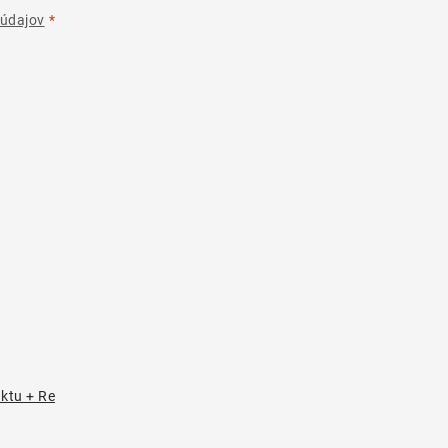
údajov
uktu + Re