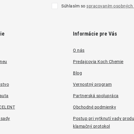
Súhlasím so
spracovaním osobných 
ie
Informácie pre Vás
O nás
pneu
Predajcovia Koch Chemie
Blog
nstvo
Vernostný program
auta
Partnerská spolupráca
CELENT
Obchodné podmienky
 sady
Postup pri vytknutí vady prod
klamačný protokol