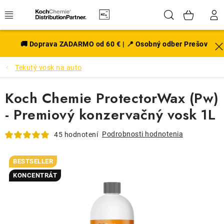
Prejsť
Hľadať
NÁK
na
obsah
KOŠÍ
EXTERIÉR
🚚 Doprava ZADARMO od 60 € | 📍 Osobný odber Prešov
Tekutý vosk na auto
DISKY A PNEU
Koch Chemie ProtectorWax (Pw)
INTERIÉR
- Premiový konzervačný vosk 1L
PRÍSLUŠENSTVO
Podrobnosti hodnotenia
45 hodnotení
VÔNE DO AUTA
BESTSELLER
VÝHODNÉ SADY
KONCENTRÁT
NOVINKY V SORTIMENTE