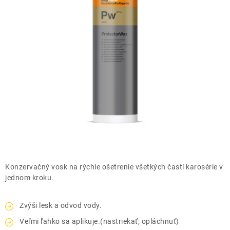
THE FINISHER
DARČEKOVÉ POUKAZY
ČISTENIE A ÚDRŽBA LODÍ
ZNAČKY
info@kcshop.sk
+421 918 725 111
Obchodní zástupcovia
Sledovanie zásielky
Blog
Konzervačný vosk na rýchle ošetrenie všetkých častí karosérie v
jednom kroku.
Zvýši lesk a odvod vody.
Veľmi ľahko sa aplikuje.(nastriekať; opláchnuť)