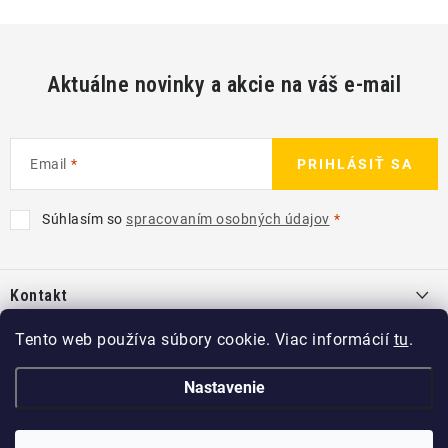
Aktuálne novinky a akcie na váš e-mail
Email
PRIHLÁSIŤ SA
Súhlasím so
spracovaním osobných údajov
Z
á
Kontakt
p
ä
info
@
kcshop.sk
Tento web používa súbory cookie. Viac informácií
tu
.
Kategórie
t
+421 918 725 111
i
Exteriér
Nastavenie
Informácie pre Vás
e
Koch-Chemie SK
Disky a pneu
O nás