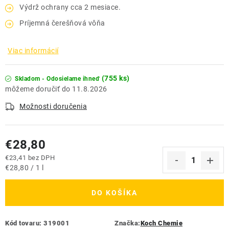
Výdrž ochrany cca 2 mesiace.
Príjemná čerešňová vôňa
Viac informácií
(755 ks)
Skladom - Odosielame ihneď
11.8.2026
Možnosti doručenia
€28,80
€23,41 bez DPH
Jednotková cena:
€28,80 / 1 l
DO KOŠÍKA
Kód tovaru:
319001
Značka:
Koch Chemie