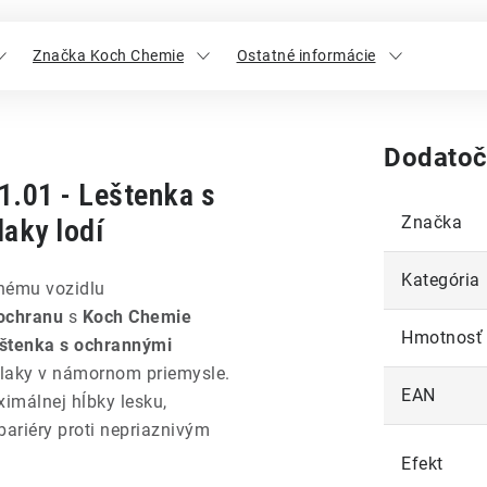
Značka Koch Chemie
Ostatné informácie
Dodatoč
1.01 - Leštenka s
Značka
laky lodí
Kategória
lnému vozidlu
 ochranu
s
Koch Chemie
Hmotnosť
eštenka s ochrannými
a laky v námornom priemysle.
EAN
imálnej hĺbky lesku,
bariéry proti nepriaznivým
Efekt