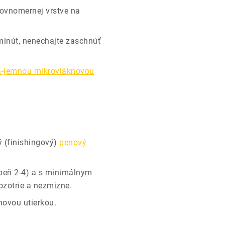
rovnomernej vrstve na
minút, nenechajte zaschnúť
ra-jemnou mikrovláknovou
 (finishingový)
penový
upeň 2-4) a s minimálnym
ozotrie a nezmizne.
novou utierkou.