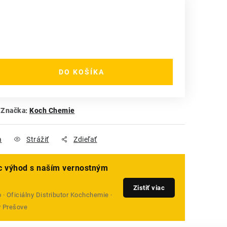
DO KOŠÍKA
Značka:
Koch Chemie
a
Strážiť
Zdieľať
ac výhod s naším vernostným
Zistiť viac
· Oficiálny Distributor Kochchemie ·
v Prešove