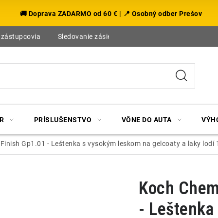
🚚 Doprava ZADARMO od 60 € | 📍 Osobný odber Prešov
 zástupcovia
Sledovanie zásielky
Blog
R
PRÍSLUŠENSTVO
VÔNE DO AUTA
VÝH
inish Gp1.01 - Leštenka s vysokým leskom na gelcoaty a laky lodí 
Koch Chemi
- Leštenka