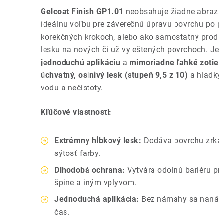
Gelcoat Finish GP1.01
neobsahuje žiadne abrazív
ideálnu voľbu pre záverečnú úpravu povrchu po
korekčných krokoch, alebo ako samostatný prod
lesku na nových či už vyleštených povrchoch. Je
jednoduchú aplikáciu
a
mimoriadne ľahké zotie
úchvatný, oslnivý lesk (stupeň 9,5 z 10)
a hladký
vodu a nečistoty.
Kľúčové vlastnosti:
Extrémny hĺbkový lesk:
Dodáva povrchu zrka
sýtosť farby.
Dlhodobá ochrana:
Vytvára odolnú bariéru pr
špine a iným vplyvom.
Jednoduchá aplikácia:
Bez námahy sa nanáša
čas.