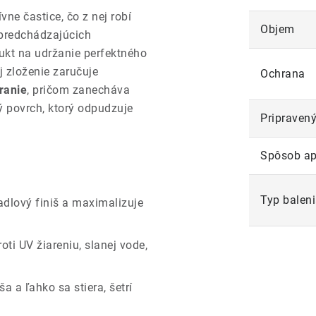
ne častice, čo z nej robí
Objem
 predchádzajúcich
ukt na udržanie perfektného
j zloženie zaručuje
Ochrana
ranie
, pričom zanecháva
 povrch, ktorý odpudzuje
Pripravený
Spôsob ap
Typ balen
dlový finiš a maximalizuje
oti UV žiareniu, slanej vode,
 a ľahko sa stiera, šetrí