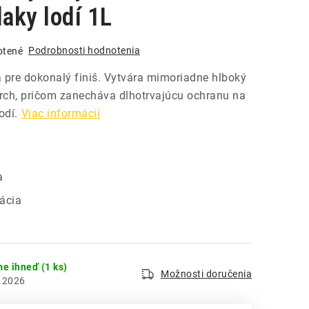
laky lodí 1L
Podrobnosti hodnotenia
otené
 pre dokonalý finiš. Vytvára mimoriadne hlboký
vrch, pričom zanecháva dlhotrvajúcu ochranu na
odí.
Viac informácií
a
ácia
me ihneď
(1 ks)
Možnosti doručenia
.2026