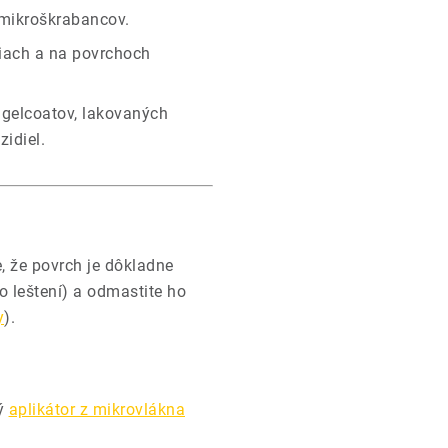
 mikroškrabancov.
iach a na povrchoch
 gelcoatov, lakovaných
idiel.
e, že povrch je dôkladne
o leštení) a odmastite ho
y
).
ý
aplikátor z mikrovlákna