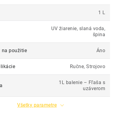
1 L
UV žiarenie, slaná voda,
špina
 na použitie
Áno
likácie
Ručne, Strojovo
1L balenie – Fľaša s
ia
uzáverom
Všetky parametre