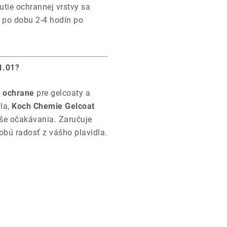
utie ochrannej vrstvy sa
 po dobu 2-4 hodín po
1.01?
j ochrane
pre gelcoaty a
dla,
Koch Chemie Gelcoat
aše očakávania. Zaručuje
bú radosť z vášho plavidla.