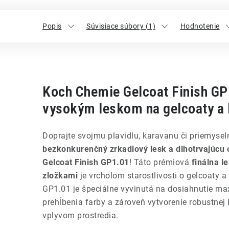
Popis
Súvisiace súbory (1)
Hodnotenie
Koch Chemie Gelcoat Finish GP
vysokým leskom na gelcoaty a 
Doprajte svojmu plavidlu, karavanu či priemyse
bezkonkurenčný zrkadlový lesk a dlhotrvajúcu
Gelcoat Finish GP1.01
! Táto prémiová
finálna l
zložkami
je vrcholom starostlivosti o gelcoaty 
GP1.01 je špeciálne vyvinutá na dosiahnutie max
prehĺbenia farby a zároveň vytvorenie robustnej 
vplyvom prostredia.