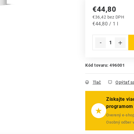
€44,80
€36,42 bez DPH
Jednotková cena:
€44,80 / 1 l
Kód tovaru:
496001
Tlač
Opýtať s
Získajte vi
programom
★
Overený e-shop 
Osobný odber 