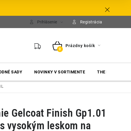
Prihlásenie
Registrácia
Prázdny košík
NÁKUPNÝ
KOŠÍK
ODNÉ SADY
NOVINKY V SORTIMENTE
THE FINISHER
1L
e Gelcoat Finish Gp1.01
 s vysokým leskom na