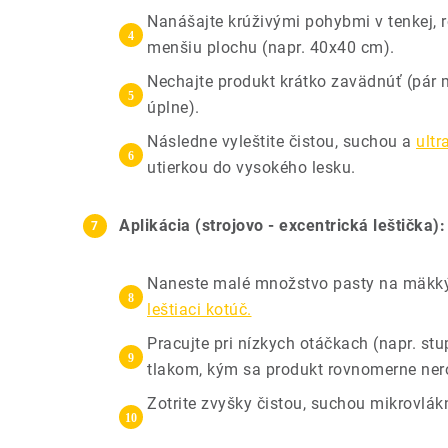
Nanášajte krúživými pohybmi v tenkej, 
menšiu plochu (napr. 40x40 cm).
Nechajte produkt krátko zavädnúť (pár 
úplne).
Následne vyleštite čistou, suchou a
ult
utierkou do vysokého lesku.
Aplikácia (strojovo - excentrická leštička):
Naneste malé množstvo pasty na mäkký
leštiaci kotúč.
Pracujte pri nízkych otáčkach (napr. st
tlakom, kým sa produkt rovnomerne ner
Zotrite zvyšky čistou, suchou mikrovlák