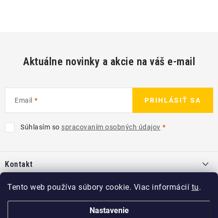
Aktuálne novinky a akcie na váš e-mail
Email
PRIHLÁSIŤ SA
Súhlasím so
spracovaním osobných údajov
Z
á
Kontakt
p
ä
info
@
kcshop.sk
Tento web používa súbory cookie. Viac informácií
tu
.
Kategórie
t
+421 918 725 111
i
Exteriér
Nastavenie
Informácie pre Vás