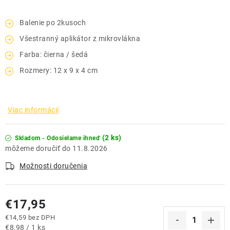
Balenie po 2kusoch
Všestranný aplikátor z mikrovlákna
Farba: čierna / šedá
Rozmery: 12 x 9 x 4 cm
Viac informácií
(2 ks)
Skladom - Odosielame ihneď
11.8.2026
Možnosti doručenia
€17,95
€14,59 bez DPH
Jednotková cena:
€8,98 / 1 ks