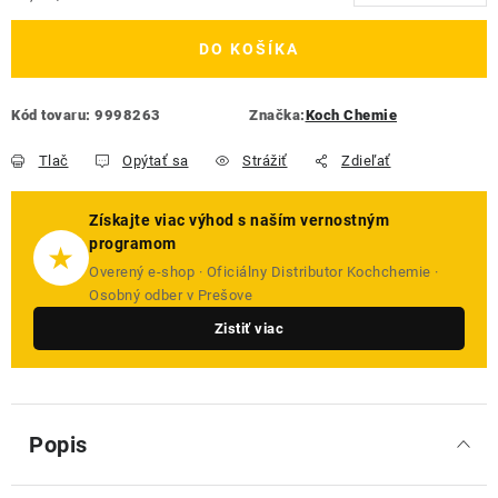
DO KOŠÍKA
Kód tovaru:
9998263
Značka:
Koch Chemie
Tlač
Opýtať sa
Strážiť
Zdieľať
Získajte viac výhod s naším vernostným
programom
★
Overený e-shop · Oficiálny Distributor Kochchemie ·
Osobný odber v Prešove
Zistiť viac
Popis