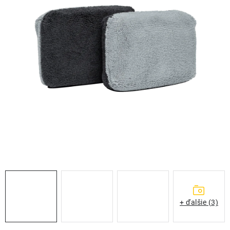
THE FINISHER
DARČEKOVÉ POUKAZY
ČISTENIE A ÚDRŽBA LODÍ
ZNAČKY
info@kcshop.sk
+421 918 725 111
Obchodní zástupcovia
Sledovanie zásielky
Blog
+ ďalšie (3)