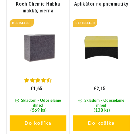
Koch Chemie Hubka
Aplikátor na pneumatiky
mäkká; čierna
c
BESTSELLER
BESTSELLER
€1,65
€2,15
Skladom - Odosielame
Skladom - Odosielame
ihneď
ihneď
(569 ks)
(138 ks)
Do košíka
Do košíka