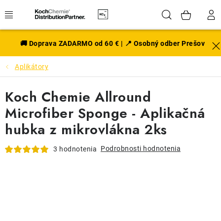
Prejsť
Hľadať
NÁK
na
obsah
KOŠÍ
EXTERIÉR
🚚 Doprava ZADARMO od 60 € | 📍 Osobný odber Prešov
Aplikátory
DISKY A PNEU
Koch Chemie Allround
INTERIÉR
Microfiber Sponge - Aplikačná
PRÍSLUŠENSTVO
hubka z mikrovlákna 2ks
VÔNE DO AUTA
Podrobnosti hodnotenia
3 hodnotenia
VÝHODNÉ SADY
NOVINKY V SORTIMENTE