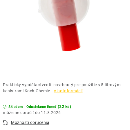
THE FINISHER
DARČEKOVÉ POUKAZY
ČISTENIE A ÚDRŽBA LODÍ
ZNAČKY
info@kcshop.sk
+421 918 725 111
Praktický vypúštací ventil navrhnutý pre použitie s 5-litrovými
Obchodní zástupcovia
Sledovanie zásielky
Blog
kanistrami Koch-Chemie.
Viac informácií
(22 ks)
Skladom - Odosielame ihneď
11.8.2026
Možnosti doručenia