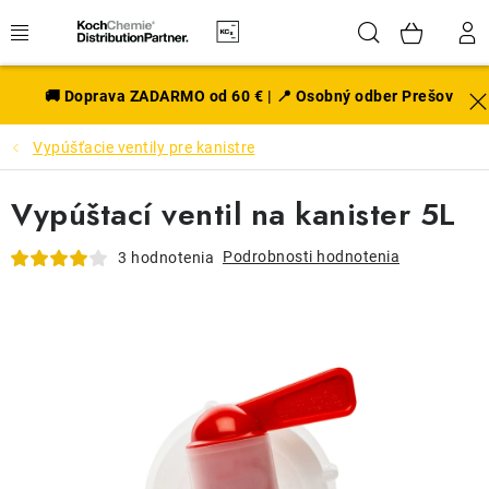
Prejsť
Hľadať
NÁK
na
obsah
KOŠÍ
EXTERIÉR
🚚 Doprava ZADARMO od 60 € | 📍 Osobný odber Prešov
Vypúšťacie ventily pre kanistre
DISKY A PNEU
Vypúštací ventil na kanister 5L
INTERIÉR
Podrobnosti hodnotenia
3 hodnotenia
PRÍSLUŠENSTVO
VÔNE DO AUTA
VÝHODNÉ SADY
NOVINKY V SORTIMENTE