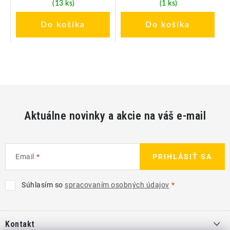
(13 ks)
(1 ks)
Do košíka
Do košíka
Aktuálne novinky a akcie na váš e-mail
Email
PRIHLÁSIŤ SA
Súhlasím so
spracovaním osobných údajov
Z
á
Kontakt
p