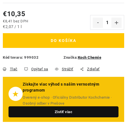
€10,35
€8,41 bez DPH
Jednotková cena:
€2,07 / 1 l
DO KOŠÍKA
Kód tovaru:
999032
Značka:
Koch Chemie
Tlač
Opýtať sa
Strážiť
Zdieľať
Získajte viac výhod s naším vernostným
programom
★
Overený e-shop · Oficiálny Distributor Kochchemie ·
Osobný odber v Prešove
Zistiť viac