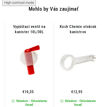
High-contrast mode
Mohlo by Vás zaujímať
2L
Vypúštací ventil na
Koch Chemie otvárak
kanister 10L/30L
kanistrov
€10,35
€12,95
Skladom - Odosielame
Skladom - Odosielame
ihneď
ihneď