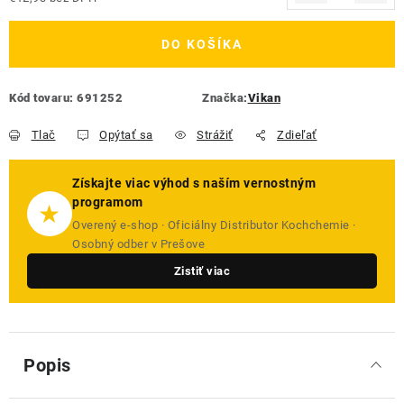
Jednotková cena:
DO KOŠÍKA
Kód tovaru:
691252
Značka:
Vikan
Tlač
Opýtať sa
Strážiť
Zdieľať
Získajte viac výhod s naším vernostným
programom
★
Overený e-shop · Oficiálny Distributor Kochchemie ·
Osobný odber v Prešove
Zistiť viac
Popis