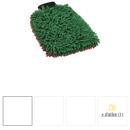
THE FINISHER
DARČEKOVÉ POUKAZY
ČISTENIE A ÚDRŽBA LODÍ
ZNAČKY
info@kcshop.sk
+421 918 725 111
Obchodní zástupcovia
Sledovanie zásielky
Blog
+ ďalšie (1)