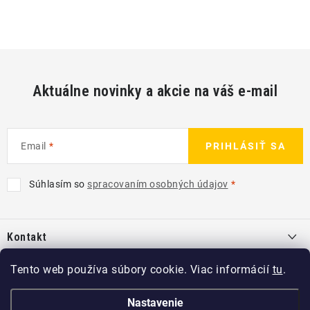
Aktuálne novinky a akcie na váš e-mail
Email
PRIHLÁSIŤ SA
Súhlasím so
spracovaním osobných údajov
Z
á
Kontakt
p
ä
info
@
kcshop.sk
Tento web používa súbory cookie. Viac informácií
tu
.
Kategórie
t
+421 918 725 111
i
Exteriér
Nastavenie
Informácie pre Vás