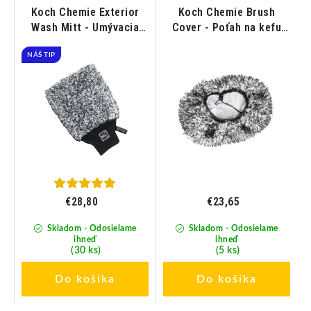
Koch Chemie Exterior
Koch Chemie Brush
Wash Mitt - Umývacia
Cover - Poťah na kefu
rukavica z mikrovlákna
pre samoobslužné
NÁŠ TIP
umývacie zariadenia
€28,80
€23,65
Skladom - Odosielame
Skladom - Odosielame
ihneď
ihneď
(30 ks)
(5 ks)
Do košíka
Do košíka