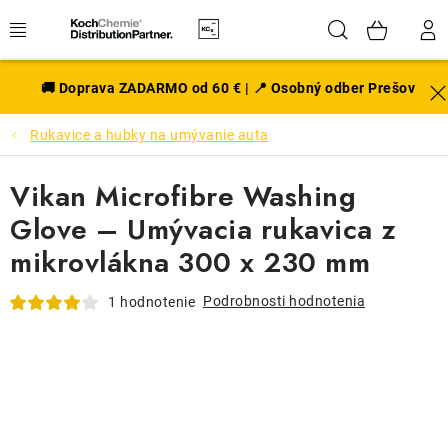
Prejsť
Hľadať
NÁK
na
obsah
KOŠÍ
EXTERIÉR
🚚 Doprava ZADARMO od 60 € | 📍 Osobný odber Prešov
Rukavice a hubky na umývanie auta
DISKY A PNEU
Vikan Microfibre Washing
INTERIÉR
Glove – Umývacia rukavica z
PRÍSLUŠENSTVO
mikrovlákna 300 x 230 mm
VÔNE DO AUTA
Podrobnosti hodnotenia
1 hodnotenie
VÝHODNÉ SADY
NOVINKY V SORTIMENTE