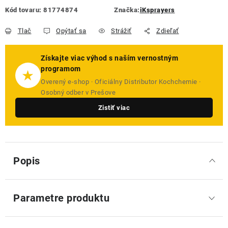
Kód tovaru:
81774874
Značka:
iKsprayers
Tlač
Opýtať sa
Strážiť
Zdieľať
Získajte viac výhod s naším vernostným
programom
★
Overený e-shop · Oficiálny Distributor Kochchemie ·
Osobný odber v Prešove
Zistiť viac
Popis
Parametre produktu