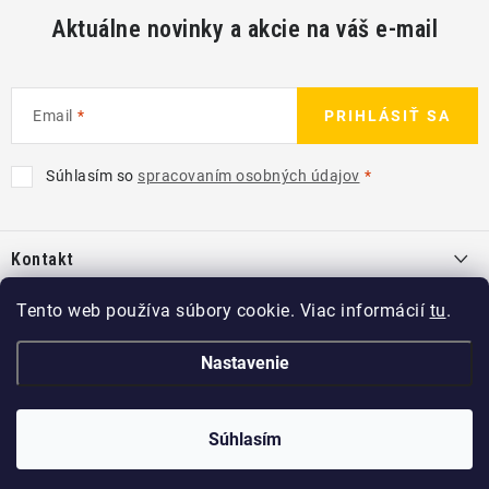
Aktuálne novinky a akcie na váš e-mail
Email
PRIHLÁSIŤ SA
Súhlasím so
spracovaním osobných údajov
Z
á
Kontakt
p
ä
info
@
kcshop.sk
Tento web používa súbory cookie. Viac informácií
tu
.
Kategórie
t
+421 918 725 111
i
Exteriér
Nastavenie
Informácie pre Vás
e
Koch-Chemie SK
Disky a pneu
O nás
Copyright 2026
KCshop.sk
Súhlasím
. Všetky práva vyhradené.
kochchemie_sk
Interiér
Predajcovia Koch Chemie
Vytvoril Shoptet
a
Adatelier
Príslušenstvo
kochchemieSK