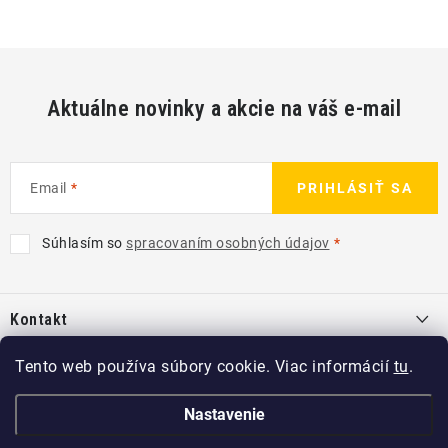
Aktuálne novinky a akcie na váš e-mail
Email
PRIHLÁSIŤ SA
Súhlasím so
spracovaním osobných údajov
Z
á
Kontakt
p
ä
info
@
kcshop.sk
Tento web používa súbory cookie. Viac informácií
tu
.
Kategórie
t
+421 918 725 111
i
Exteriér
Nastavenie
Informácie pre Vás
e
Koch-Chemie SK
Disky a pneu