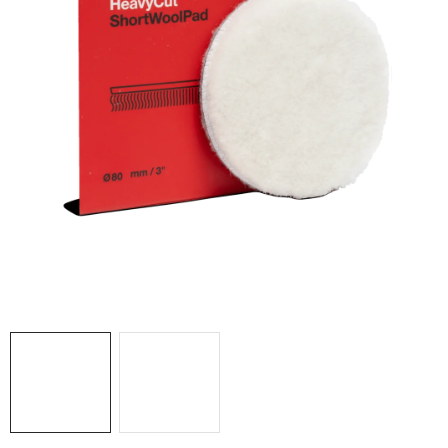
THE FINISHER
DARČEKOVÉ POUKAZY
ČISTENIE A ÚDRŽBA LODÍ
ZNAČKY
info@kcshop.sk
+421 918 725 111
Obchodní zástupcovia
Sledovanie zásielky
Blog