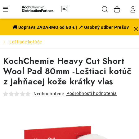
Prejsť
Hľadať
NÁK
na
obsah
KOŠÍ
EXTERIÉR
🚚 Doprava ZADARMO od 60 € | 📍 Osobný odber Prešov
Leštiace kotúče
DISKY A PNEU
KochChemie Heavy Cut Short
INTERIÉR
Wool Pad 80mm -Leštiaci kotúč
PRÍSLUŠENSTVO
z jahňacej kože krátky vlas
VÔNE DO AUTA
Podrobnosti hodnotenia
Neohodnotené
VÝHODNÉ SADY
NOVINKY V SORTIMENTE