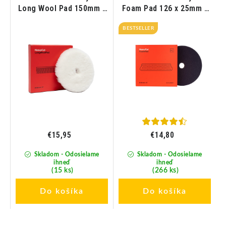
Long Wool Pad 150mm -
Foam Pad 126 x 25mm -
Leštiaci kotúč z jahňacej
Leštiaci kotúč červený
kože
BESTSELLER
€15,95
€14,80
Skladom - Odosielame
Skladom - Odosielame
ihneď
ihneď
(15 ks)
(266 ks)
Do košíka
Do košíka