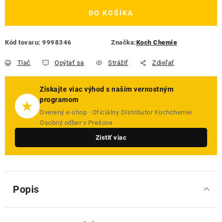
DO KOŠÍKA
Kód tovaru:
9998346
Značka:
Koch Chemie
Tlač
Opýtať sa
Strážiť
Zdieľať
Získajte viac výhod s naším vernostným
programom
★
Overený e-shop · Oficiálny Distributor Kochchemie ·
Osobný odber v Prešove
Zistiť viac
Popis