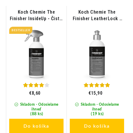
Koch Chemie The
Koch Chemie The
Finisher InsideUp - Čistič
Finisher LeatherLock -
interiéru 500ml
Ošetrenie kože 500ml
Š
a
BESTSELLER
l
€8,60
€15,90
Skladom - Odosielame
Skladom - Odosielame
ihneď
ihneď
(88 ks)
(19 ks)
Do košíka
Do košíka