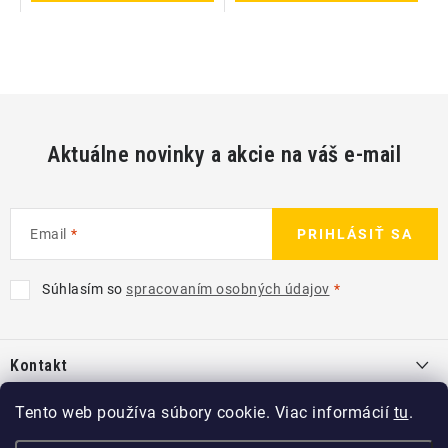
Aktuálne novinky a akcie na váš e-mail
Email
PRIHLÁSIŤ SA
Súhlasím so
spracovaním osobných údajov
Z
á
Kontakt
p
ä
info
@
kcshop.sk
Tento web používa súbory cookie. Viac informácií
tu
.
Kategórie
t
+421 918 725 111