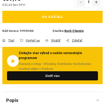
€32,44 bez DPH
Jednotková cena:
DO KOŠÍKA
Kód tovaru:
9998486
Značka:
Koch Chemie
Tlač
Opýtať sa
Strážiť
Zdieľať
Získajte viac výhod s naším vernostným
programom
★
Overený e-shop · Oficiálny Distributor Kochchemie ·
Osobný odber v Prešove
Zistiť viac
Popis