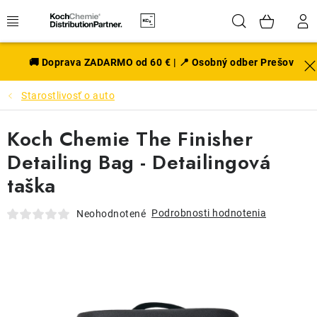
Prejsť
Hľadať
NÁK
na
obsah
KOŠÍ
EXTERIÉR
🚚 Doprava ZADARMO od 60 € | 📍 Osobný odber Prešov
Starostlivosť o auto
DISKY A PNEU
Koch Chemie The Finisher
INTERIÉR
Detailing Bag - Detailingová
PRÍSLUŠENSTVO
taška
VÔNE DO AUTA
Podrobnosti hodnotenia
Neohodnotené
VÝHODNÉ SADY
NOVINKY V SORTIMENTE