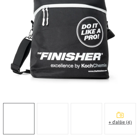
THE FINISHER
DARČEKOVÉ POUKAZY
ČISTENIE A ÚDRŽBA LODÍ
ZNAČKY
info@kcshop.sk
+421 918 725 111
Obchodní zástupcovia
Sledovanie zásielky
Blog
+ ďalšie (4)