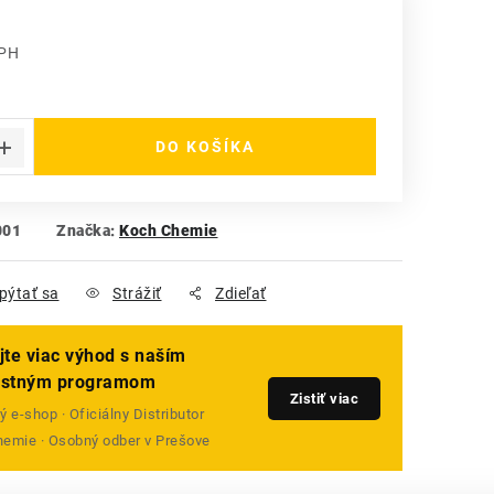
DPH
 cena:
DO KOŠÍKA
001
Značka:
Koch Chemie
pýtať sa
Strážiť
Zdieľať
jte viac výhod s naším
ostným programom
Zistiť viac
 e-shop · Oficiálny Distributor
emie · Osobný odber v Prešove