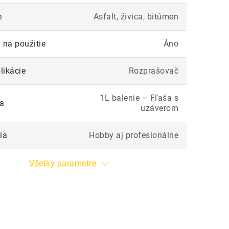
e
Asfalt, živica, bitúmen
 na použitie
Áno
likácie
Rozprašovač
1L balenie – Fľaša s
ia
uzáverom
ia
Hobby aj profesionálne
Všetky parametre