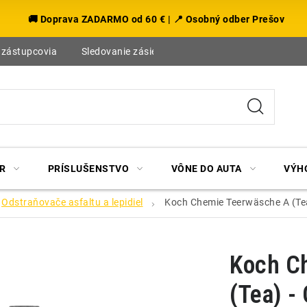
🚚 Doprava ZADARMO od 60 € | 📍 Osobný odber Prešov
 zástupcovia
Sledovanie zásielky
Blog
R
PRÍSLUŠENSTVO
VÔNE DO AUTA
VÝH
Odstraňovače asfaltu a lepidiel
Koch Chemie Teerwäsche A (Tea
Koch C
(Tea) -