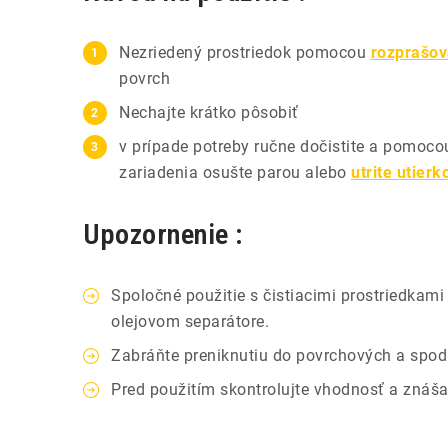
Nezriedený prostriedok pomocou
rozprašo
povrch
Nechajte krátko pôsobiť
v prípade potreby ručne dočistite a pomoc
zariadenia osušte parou alebo
utrite utierk
Upozornenie :
Spoločné použitie s čistiacimi prostriedkam
olejovom separátore.
Zabráňte preniknutiu do povrchových a spod
Pred použitím skontrolujte vhodnosť a znášan