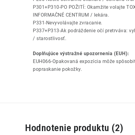
P301+P310-PO POŽITÍ: Okamžite volajte T
INFORMAČNÉ CENTRUM / lekára.
P331-Nevyvolávajte zvracanie.
P337+P313-Ak podráždenie očí pretrváva: vy
/ starostlivosť.
Doplňujúce výstražné upozornenia (EUH):
EUH066-Opakovaná expozícia môže spôsobit'
popraskanie pokožky.
V
Hodnotenie produktu (2)