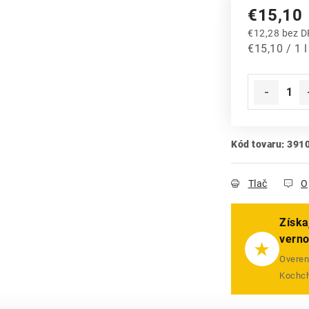
€15,10
€12,28 bez 
Jednotková
€15,10 / 1 l
Kód tovaru:
391
Tlač
O
Získa
vern
★
Overený
Kochch