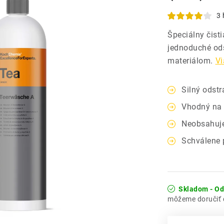
3 
Špeciálny čist
jednoduché ods
materiálom.
Vi
Silný odst
Vhodný na 
Neobsahuje
Schválene 
Skladom - O