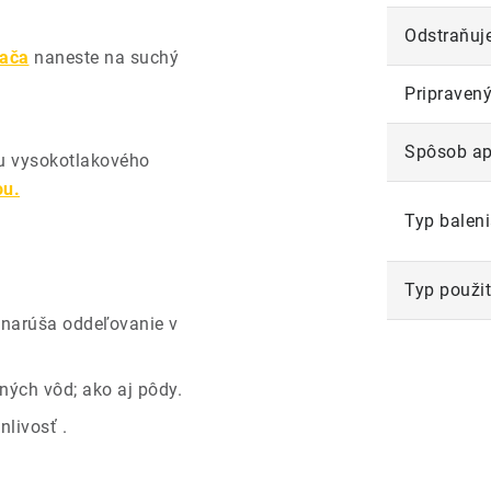
Odstraňuj
vača
naneste na suchý
Pripravený
Spôsob ap
ou vysokotlakového
ou.
Typ balen
Typ použit
i narúša oddeľovanie v
ných vôd; ako aj pôdy.
livosť .