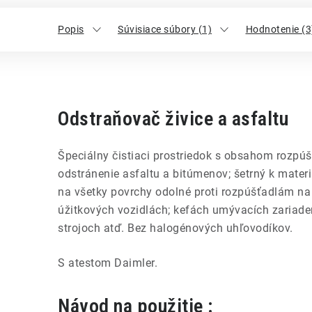
Popis
Súvisiace súbory (1)
Hodnotenie (3
Odstraňovač živice a asfaltu
Špeciálny čistiaci prostriedok s obsahom rozpúš
odstránenie asfaltu a bitúmenov; šetrný k mater
na všetky povrchy odolné proti rozpúšťadlám n
úžitkových vozidlách; kefách umývacích zariade
strojoch atď. Bez halogénových uhľovodíkov.
S atestom Daimler.
Návod na použitie :