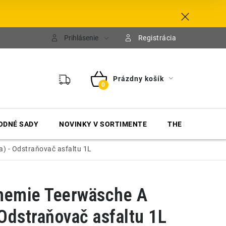
Prihlásenie
Registrácia
Prázdny košík
NÁKUPNÝ
KOŠÍK
ODNÉ SADY
NOVINKY V SORTIMENTE
THE FINISHER
) - Odstraňovač asfaltu 1L
hemie Teerwäsche A
 Odstraňovač asfaltu 1L