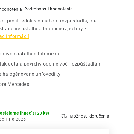
Podrobnosti hodnotenia
hodnotenia
iaci prostriedok s obsahom rozpúšťadla; pre
tránenie asfaltu a bitúmenov; šetrný k
ac informácií
raňovač asfaltu a bitúmenu
lak auta a povrchy odolné voči rozpúšťadlám
 halogénované uhľovodíky
pre Mercedes
dosielame ihneď
(123 ks)
Možnosti doručenia
11.8.2026