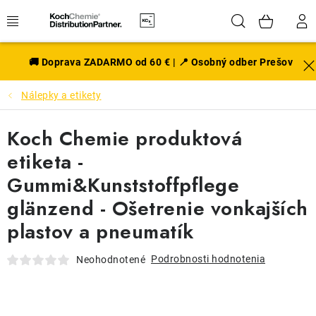
Prejsť
Hľadať
NÁK
na
obsah
KOŠÍ
EXTERIÉR
🚚 Doprava ZADARMO od 60 € | 📍 Osobný odber Prešov
Nálepky a etikety
DISKY A PNEU
Koch Chemie produktová
INTERIÉR
etiketa -
PRÍSLUŠENSTVO
Gummi&Kunststoffpflege
glänzend - Ošetrenie vonkajších
VÔNE DO AUTA
plastov a pneumatík
VÝHODNÉ SADY
Podrobnosti hodnotenia
Neohodnotené
NOVINKY V SORTIMENTE