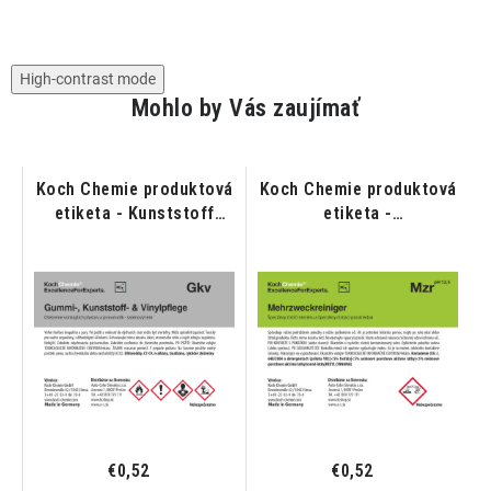
High-contrast mode
Mohlo by Vás zaujímať
vá
Koch Chemie produktová
Koch Chemie produktová
r
etiketa - Kunststoff
etiketa -
Vinylpflege - Ošetrenie
Mehrzweckreiniger -
vonkajších plastov a
Špeciálny čistič interiéru
pneumatík matné
€0,52
€0,52