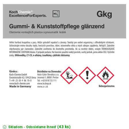
THE FINISHER
DARČEKOVÉ POUKAZY
ČISTENIE A ÚDRŽBA LODÍ
ZNAČKY
info@kcshop.sk
+421 918 725 111
Obchodní zástupcovia
Sledovanie zásielky
Blog
(43 ks)
Skladom - Odosielame ihneď