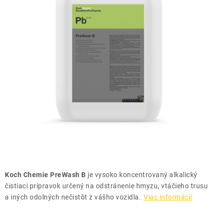
THE FINISHER
DARČEKOVÉ POUKAZY
ČISTENIE A ÚDRŽBA LODÍ
ZNAČKY
info@kcshop.sk
+421 918 725 111
Obchodní zástupcovia
Sledovanie zásielky
Blog
Koch Chemie PreWash B
je vysoko koncentrovaný alkalický
čistiaci prípravok určený na odstránenie hmyzu, vtáčieho trusu
a iných odolných nečistôt z vášho vozidla.
Viac informácií