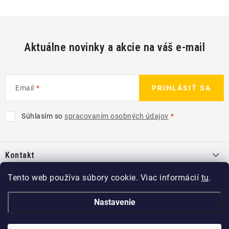
Aktuálne novinky a akcie na váš e-mail
Email
PRIHLÁSIŤ SA
Súhlasím so
spracovaním osobných údajov
Z
á
Kontakt
p
ä
info
@
kcshop.sk
Tento web používa súbory cookie. Viac informácií
tu
.
Kategórie
t
+421 918 725 111
i
Exteriér
Nastavenie
Informácie pre Vás
e
Koch-Chemie SK
Disky a pneu
O nás