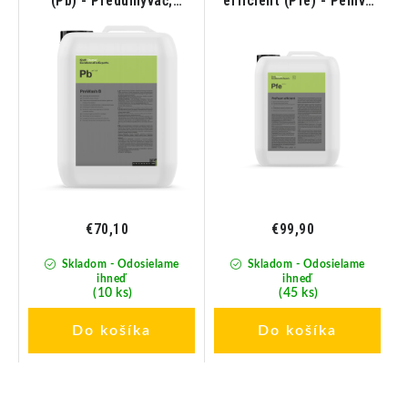
č
(Pb) - Predumývač;
efficient (Pfe) - Penivý
odstraňovač hmyzu 11KG
predumývač; odstraňovač
hmyzu 20L
€70,10
€99,90
Skladom - Odosielame
Skladom - Odosielame
ihneď
ihneď
(10 ks)
(45 ks)
Do košíka
Do košíka