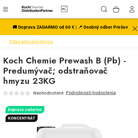
Prejsť
Hľadať
NÁK
na
obsah
KOŠÍ
EXTERIÉR
🚚 Doprava ZADARMO od 60 € | 📍 Osobný odber Prešov
Odstraňovače hmyzu
DISKY A PNEU
Koch Chemie Prewash B (Pb) -
INTERIÉR
Predumývač; odstraňovač
PRÍSLUŠENSTVO
hmyzu 23KG
VÔNE DO AUTA
Podrobnosti hodnotenia
Neohodnotené
VÝHODNÉ SADY
Doprava zadarmo
KONCENTRÁT
NOVINKY V SORTIMENTE