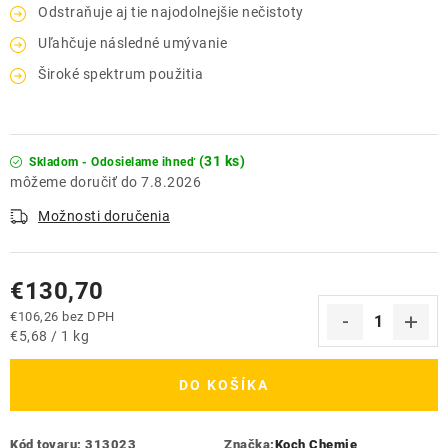
Odstraňuje aj tie najodolnejšie nečistoty
Uľahčuje následné umývanie
Široké spektrum použitia
(31 ks)
Skladom - Odosielame ihneď
7.8.2026
Možnosti doručenia
€130,70
€106,26 bez DPH
Jednotková cena:
€5,68 / 1 kg
DO KOŠÍKA
Kód tovaru:
313023
Značka:
Koch Chemie