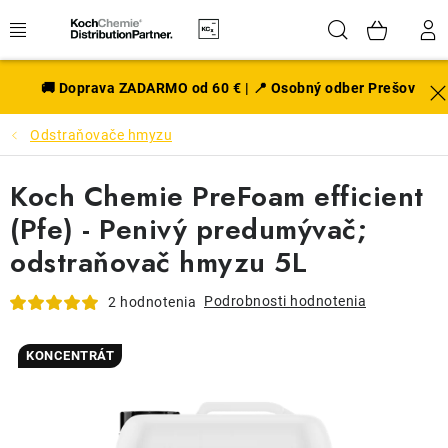
Prejsť
Hľadať
NÁK
na
obsah
KOŠÍ
EXTERIÉR
🚚 Doprava ZADARMO od 60 € | 📍 Osobný odber Prešov
Odstraňovače hmyzu
DISKY A PNEU
Koch Chemie PreFoam efficient
INTERIÉR
(Pfe) - Penivý predumývač;
PRÍSLUŠENSTVO
odstraňovač hmyzu 5L
VÔNE DO AUTA
Podrobnosti hodnotenia
2 hodnotenia
VÝHODNÉ SADY
KONCENTRÁT
NOVINKY V SORTIMENTE