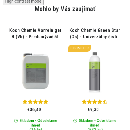
High-contrast mode
Mohlo by Vás zaujímať
ar
Koch Chemie Vorreiniger
Koch Chemie Green Star
B (Vb) - Predumývač 5L
(Gs) - Univerzálny čistič
1L
p
BESTSELLER
€36,40
€9,30
Skladom - Odosielame
Skladom - Odosielame
ihneď
ihneď