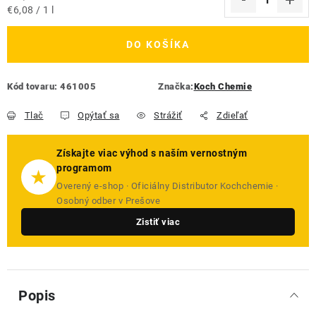
Jednotková cena:
€6,08 / 1 l
DO KOŠÍKA
Kód tovaru:
461005
Značka:
Koch Chemie
Tlač
Opýtať sa
Strážiť
Zdieľať
Získajte viac výhod s naším vernostným
programom
★
Overený e-shop · Oficiálny Distributor Kochchemie ·
Osobný odber v Prešove
Zistiť viac
Popis