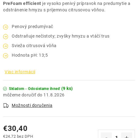
PreFoam efficient
je vysoko penivý prípravok na predumytie a
odstránenie hmyzu s príjemnou citrusovou vôňou.
Penový predumývač
Odstraňuje nečistoty; zvyšky hmyzu a vtáčí trus
Svieža citrusová vôňa
Hodnota pH: 13;5
Viac informácií
(9 ks)
Skladom - Odosielame ihneď
11.8.2026
Možnosti doručenia
€30,40
€24,72 bez DPH