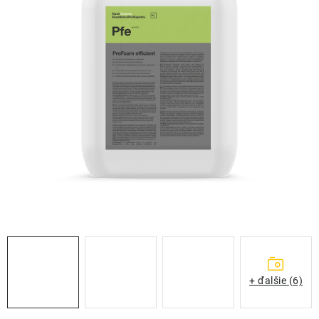
THE FINISHER
DARČEKOVÉ POUKAZY
ČISTENIE A ÚDRŽBA LODÍ
ZNAČKY
info@kcshop.sk
+421 918 725 111
Obchodní zástupcovia
Sledovanie zásielky
Blog
+ ďalšie (6)