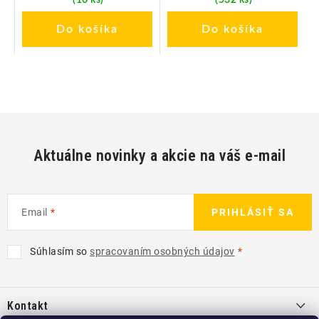
(16 ks)
(532 ks)
Do košíka
Do košíka
Aktuálne novinky a akcie na váš e-mail
Email
PRIHLÁSIŤ SA
Súhlasím so
spracovaním osobných údajov
Z
á
Kontakt
p