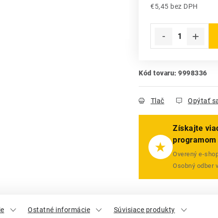
€5,45 bez DPH
Jednotková cena:
Kód tovaru:
9998336
Tlač
Opýtať s
Získajte vi
programom
★
Overený e-shop 
Osobný odber 
ie
Ostatné informácie
Súvisiace produkty