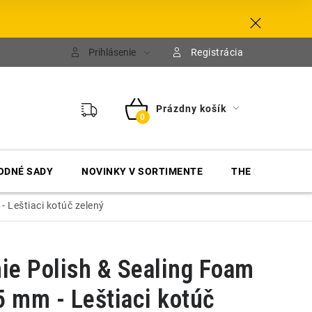
Prihlásenie
Registrácia
Prázdny košík
NÁKUPNÝ
KOŠÍK
ODNÉ SADY
NOVINKY V SORTIMENTE
THE FINISHER
 Leštiaci kotúč zelený
e Polish & Sealing Foam
5 mm - Leštiaci kotúč