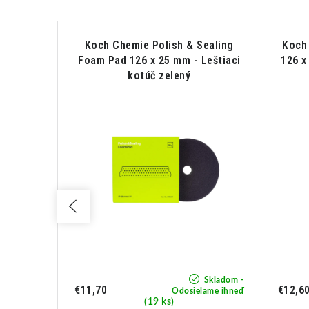
 Soft
Koch Chemie Polish & Sealing
Koch
eštiaci
Foam Pad 126 x 25 mm - Leštiaci
126 x
ký
kotúč zelený
Skladom -
Skladom -
€11,70
€12,6
lame ihneď
Odosielame ihneď
(19 ks)