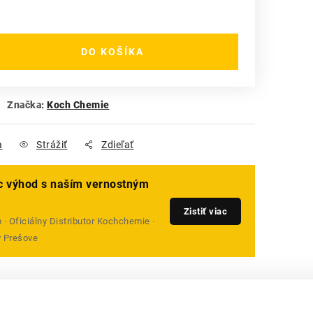
DO KOŠÍKA
Značka:
Koch Chemie
a
Strážiť
Zdieľať
ac výhod s naším vernostným
Zistiť viac
· Oficiálny Distributor Kochchemie ·
v Prešove