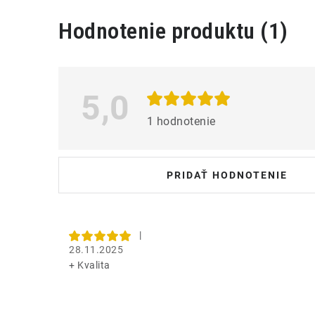
V
Hodnotenie produktu (1)
ý
p
i
5,0
s
1 hodnotenie
h
o
PRIDAŤ HODNOTENIE
d
n
o
|
28.11.2025
t
+ Kvalita
e
n