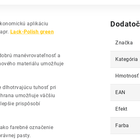
Dodatoč
ekonomickú aplikáciu
napr.
Lack-Polish green
Značka
 dobrú manévrovateľnosť a
Kategória
penového materiálu umožňuje
Hmotnosť
dlhotrvajúcu tuhosť pri
EAN
 hrana umožňuje väčšiu
 lepšie prispôsobí
Efekt
Farba
 ako farebné označenie
právnej pasty.