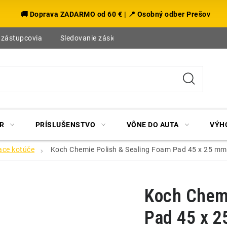
🚚 Doprava ZADARMO od 60 € | 📍 Osobný odber Prešov
 zástupcovia
Sledovanie zásielky
Blog
R
PRÍSLUŠENSTVO
VÔNE DO AUTA
VÝH
ace kotúče
Koch Chemie Polish & Sealing Foam Pad 45 x 25 mm -
Koch Chemi
Pad 45 x 2