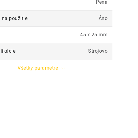
Pena
 na použitie
Áno
45 x 25 mm
likácie
Strojovo
Všetky parametre