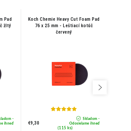
m Pad
Koch Chemie Heavy Cut Foam Pad
Koch C
č žltý
76 x 25 mm - Leštiací kotúč
76 x
červený
ladom -
Skladom -
€9,30
€9,30
me ihneď
Odosielame ihneď
(115 ks)