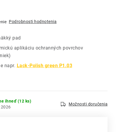
Podrobnosti hodnotenia
enie
mäkký pad
mickú aplikáciu ochranných povrchov
niek)
ie napr.
Lack-Polish green P1.03
me ihneď
(12 ks)
Možnosti doručenia
.2026