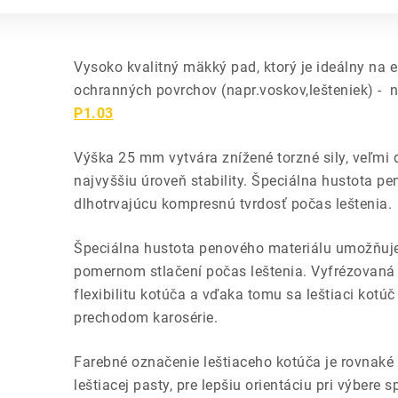
Vysoko kvalitný mäkký pad, ktorý je ideálny na 
ochranných povrchov (napr.voskov,lešteniek) - 
P1.03
Výška 25 mm vytvára znížené torzné sily, veľmi
najvyššiu úroveň stability. Špeciálna hustota 
dlhotrvajúcu kompresnú tvrdosť počas leštenia.
Špeciálna hustota penového materiálu umožňuje 
pomernom stlačení počas leštenia. Vyfrézovaná
flexibilitu kotúča a vďaka tomu sa leštiaci kotúč
prechodom karosérie.
Farebné označenie leštiaceho kotúča je rovnaké
leštiacej pasty, pre lepšiu orientáciu pri výbere s