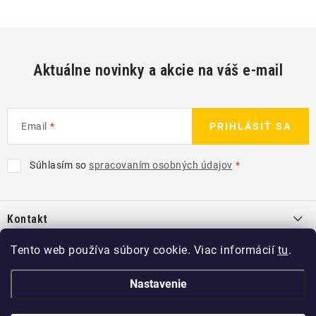
Aktuálne novinky a akcie na váš e-mail
Email
PRIHLÁSIŤ SA
Súhlasím so
spracovaním osobných údajov
Z
á
Kontakt
p
ä
info
@
kcshop.sk
Tento web používa súbory cookie. Viac informácií
tu
.
Kategórie
t
+421 918 725 111
i
Exteriér
Nastavenie
Informácie pre Vás
e
Koch-Chemie SK
Disky a pneu