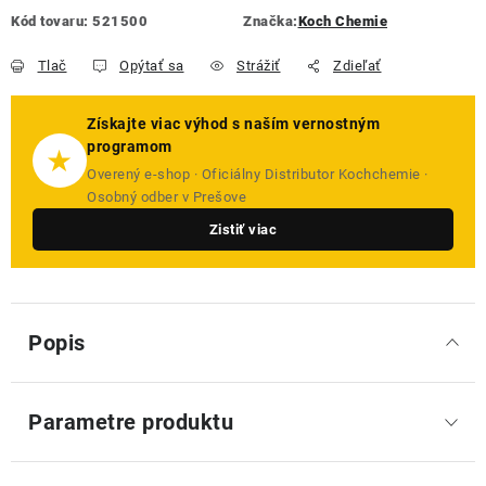
Kód tovaru:
521500
Značka:
Koch Chemie
Tlač
Opýtať sa
Strážiť
Zdieľať
Získajte viac výhod s naším vernostným
programom
★
Overený e-shop · Oficiálny Distributor Kochchemie ·
Osobný odber v Prešove
Zistiť viac
Popis
Parametre produktu