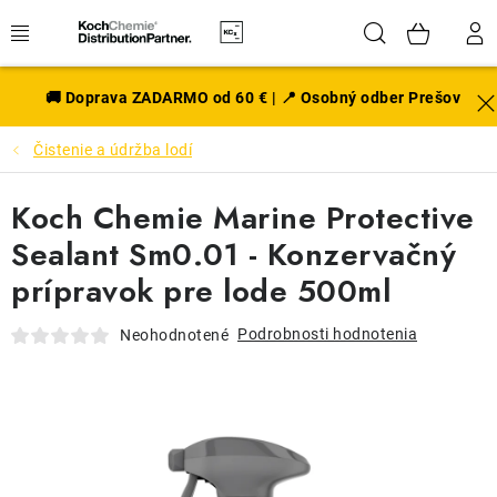
Prejsť
Hľadať
NÁK
na
obsah
KOŠÍ
EXTERIÉR
🚚 Doprava ZADARMO od 60 € | 📍 Osobný odber Prešov
Čistenie a údržba lodí
DISKY A PNEU
Koch Chemie Marine Protective
INTERIÉR
Sealant Sm0.01 - Konzervačný
PRÍSLUŠENSTVO
prípravok pre lode 500ml
VÔNE DO AUTA
Podrobnosti hodnotenia
Neohodnotené
VÝHODNÉ SADY
NOVINKY V SORTIMENTE