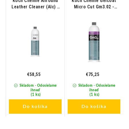
Koch Chemie Allround
Koch Chemie Gelcoat
Leather Cleaner (Alc) -
Micro Cut Gm3.02 -
Čistič kože a vinylu pre
Mikrobrúsna pasta pre
lode 1L
gelcoaty a laky lodí 1L
€58,55
€75,25
Skladom - Odosielame
Skladom - Odosielame
ihneď
ihneď
(1 ks)
(1 ks)
Do košíka
Do košíka