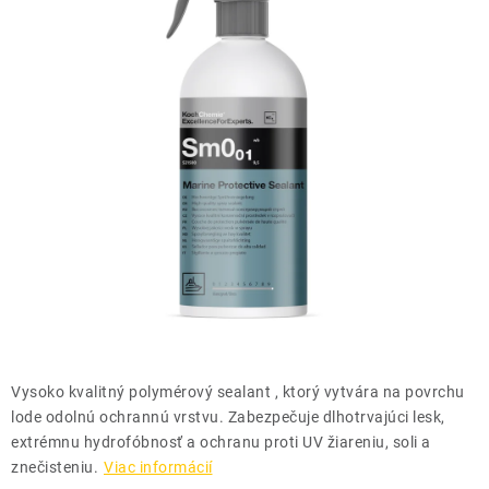
THE FINISHER
DARČEKOVÉ POUKAZY
ČISTENIE A ÚDRŽBA LODÍ
ZNAČKY
info@kcshop.sk
+421 918 725 111
Obchodní zástupcovia
Sledovanie zásielky
Blog
Vysoko kvalitný polymérový sealant , ktorý vytvára na povrchu
lode odolnú ochrannú vrstvu. Zabezpečuje dlhotrvajúci lesk,
extrémnu hydrofóbnosť a ochranu proti UV žiareniu, soli a
znečisteniu.
Viac informácií