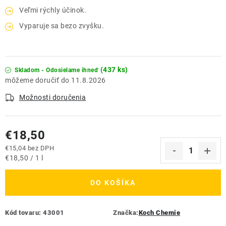
Veľmi rýchly účinok.
Vyparuje sa bezo zvyšku.
(437 ks)
Skladom - Odosielame ihneď
11.8.2026
Možnosti doručenia
€18,50
€15,04 bez DPH
Jednotková cena:
€18,50 / 1 l
DO KOŠÍKA
Kód tovaru:
43001
Značka:
Koch Chemie