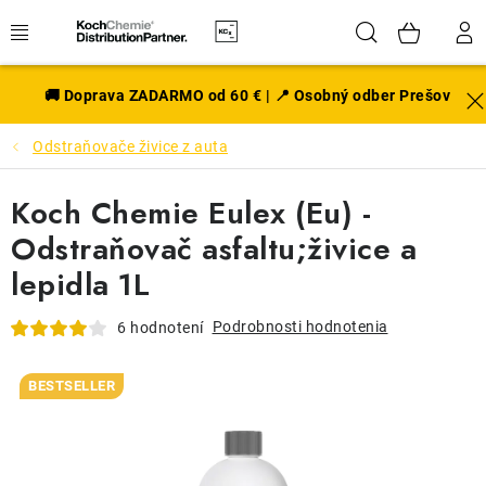
Prejsť
Hľadať
NÁK
na
obsah
KOŠÍ
EXTERIÉR
🚚 Doprava ZADARMO od 60 € | 📍 Osobný odber Prešov
Odstraňovače živice z auta
DISKY A PNEU
Koch Chemie Eulex (Eu) -
INTERIÉR
Odstraňovač asfaltu;živice a
PRÍSLUŠENSTVO
lepidla 1L
VÔNE DO AUTA
Podrobnosti hodnotenia
6 hodnotení
VÝHODNÉ SADY
BESTSELLER
NOVINKY V SORTIMENTE