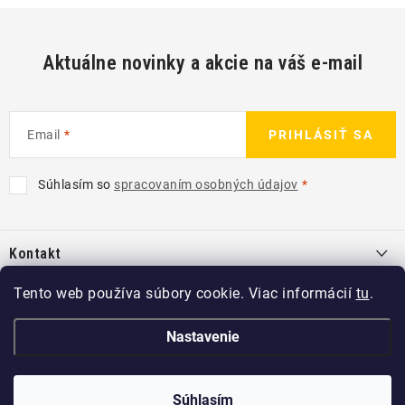
Aktuálne novinky a akcie na váš e-mail
Email
PRIHLÁSIŤ SA
Súhlasím so
spracovaním osobných údajov
Z
á
Kontakt
p
ä
info
@
kcshop.sk
Tento web používa súbory cookie. Viac informácií
tu
.
Kategórie
t
+421 918 725 111
i
Exteriér
Nastavenie
Informácie pre Vás
e
Koch-Chemie SK
Disky a pneu
O nás
Súhlasím
Copyright 2026
KCshop.sk
. Všetky práva vyhradené.
kochchemie_sk
Interiér