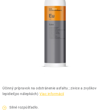
THE FINISHER
DARČEKOVÉ POUKAZY
ČISTENIE A ÚDRŽBA LODÍ
ZNAČKY
info@kcshop.sk
+421 918 725 111
Obchodní zástupcovia
Sledovanie zásielky
Blog
Účinný prípravok na odstránenie asfaltu ; zivice a zvyškov
lepidiel(po nálepkách)
Viac informácií
Silné rozpúšťadlo.