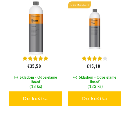
vač
laky 1L
BESTSELLER
€35,50
€15,10
Skladom - Odosielame
Skladom - Odosielame
ihneď
ihneď
(13 ks)
(123 ks)
Do košíka
Do košíka