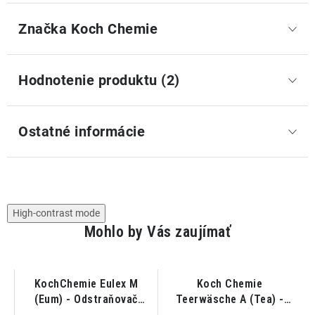
Značka
 Koch Chemie
Hodnotenie produktu (2)
Ostatné informácie
High-contrast mode
Mohlo by Vás zaujímať
KochChemie Eulex M
Koch Chemie
)
(Eum) - Odstraňovač
Teerwäsche A (Tea) -
lepidla; živice na matné
Odstraňovač asfaltu 1L