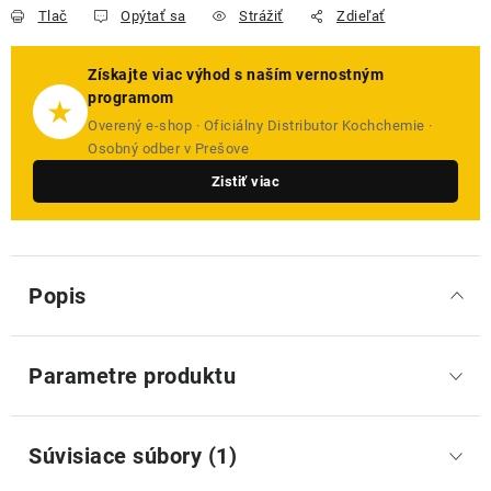
Tlač
Opýtať sa
Strážiť
Zdieľať
Získajte viac výhod s naším vernostným
programom
★
Overený e-shop · Oficiálny Distributor Kochchemie ·
Osobný odber v Prešove
Zistiť viac
Popis
Parametre produktu
Súvisiace súbory (1)