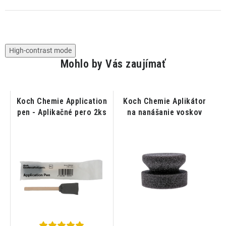
High-contrast mode
Mohlo by Vás zaujímať
Koch Chemie Application
Koch Chemie Aplikátor
ar
pen - Aplikačné pero 2ks
na nanášanie voskov