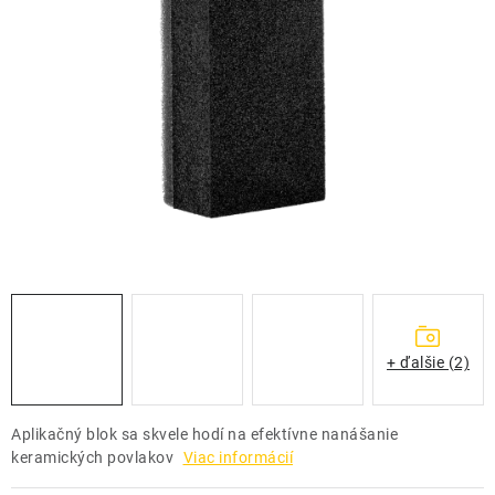
THE FINISHER
DARČEKOVÉ POUKAZY
ČISTENIE A ÚDRŽBA LODÍ
ZNAČKY
info@kcshop.sk
+421 918 725 111
Obchodní zástupcovia
Sledovanie zásielky
Blog
+ ďalšie (2)
Aplikačný blok sa skvele hodí na efektívne nanášanie
keramických povlakov
Viac informácií