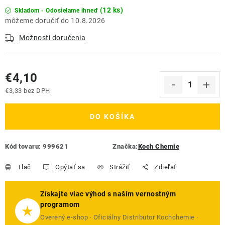
(12 ks)
Skladom - Odosielame ihneď
10.8.2026
Možnosti doručenia
€4,10
€3,33 bez DPH
Jednotková cena:
DO KOŠÍKA
Kód tovaru:
999621
Značka:
Koch Chemie
Tlač
Opýtať sa
Strážiť
Zdieľať
Získajte viac výhod s naším vernostným
programom
★
Overený e-shop · Oficiálny Distributor Kochchemie ·