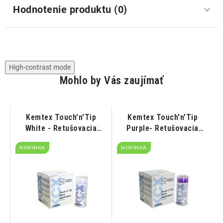
Hodnotenie produktu (0)
High-contrast mode
Mohlo by Vás zaujímať
Kemtex Touch'n'Tip
Kemtex Touch'n'Tip
White - Retušovacia
Purple- Retušovacia
tyčinka biela 1,2mm
tyčinka fialová 1,5mm
NOVINKA
100ks
NOVINKA
100ks