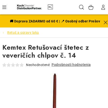
Prejsť
Hľadať
NÁK
na
obsah
KOŠÍ
EXTERIÉR
🚚 Doprava ZADARMO od 60 € | 📍 Osobný odber Prešov
Retuš a opravy laku
DISKY A PNEU
Kemtex Retušovací štetec z
INTERIÉR
veveričích chlpov č. 14
PRÍSLUŠENSTVO
Podrobnosti hodnotenia
Neohodnotené
VÔNE DO AUTA
VÝHODNÉ SADY
NOVINKY V SORTIMENTE