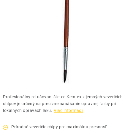
THE FINISHER
DARČEKOVÉ POUKAZY
ČISTENIE A ÚDRŽBA LODÍ
ZNAČKY
info@kcshop.sk
+421 918 725 111
Obchodní zástupcovia
Sledovanie zásielky
Blog
Profesionálny retušovací štetec Kemtex z jemných veveričích
chlpov je určený na precízne nanášanie opravnej farby pri
lokálnych opravách laku.
Viac informácií
Prírodné veveričie chlpy pre maximálnu presnosť