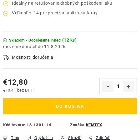
Ideálny na retušovanie drobných poškodení laku
Veľkosť č. 14 pre precíznu aplikáciu farby
(12 ks)
Skladom - Odosielame ihneď
11.8.2026
Možnosti doručenia
€12,80
€10,41 bez DPH
Jednotková cena:
DO KOŠÍKA
Kód tovaru:
13.1301-14
Značka:
KEMTEX
Tlač
Opýtať sa
Strážiť
Zdieľať