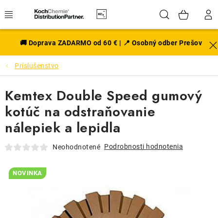
Prejsť
Hľadať
NÁK
na
obsah
KOŠÍ
EXTERIÉR
🚚 Doprava ZADARMO od 60 € | 📍 Osobný odber Prešov
Príslušenstvo
DISKY A PNEU
Kemtex Double Speed gumový
INTERIÉR
kotúč na odstraňovanie
PRÍSLUŠENSTVO
nálepiek a lepidla
VÔNE DO AUTA
Podrobnosti hodnotenia
Neohodnotené
VÝHODNÉ SADY
NOVINKA
NOVINKY V SORTIMENTE