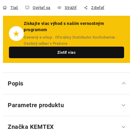
Tlač
Opýtať sa
Strážiť
Zdieľať
Získajte viac výhod s naším vernostným
programom
★
Overený e-shop · Oficiálny Distributor Kochchemie ·
Osobný odber v Prešove
Zistiť viac
Popis
Parametre produktu
Značka
 KEMTEX