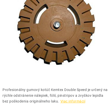
THE FINISHER
DARČEKOVÉ POUKAZY
ČISTENIE A ÚDRŽBA LODÍ
ZNAČKY
info@kcshop.sk
+421 918 725 111
Obchodní zástupcovia
Sledovanie zásielky
Blog
Profesionálny gumový kotúč Kemtex Double Speed je určený na
rýchle odstránenie nálepiek, fólií, pinstripov a zvyškov lepidla
bez poškodenia originálneho laku.
Viac informácií