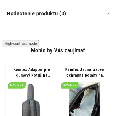
Hodnotenie produktu (0)
High-contrast mode
Mohlo by Vás zaujímať
 -
Kemtex Adaptér pre
Kemtex Jednorazové
gumový kotúč na
ochranné poťahy na
odstraňovanie nálepiek
sedadlá MDPE 13 μm 250
NOVINKA
NOVINKA
ks