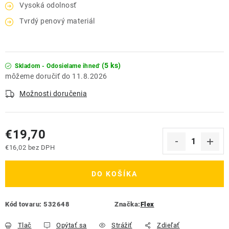
Vysoká odolnosť
Tvrdý penový materiál
(5 ks)
Skladom - Odosielame ihneď
11.8.2026
Možnosti doručenia
€19,70
€16,02 bez DPH
Jednotková cena:
DO KOŠÍKA
Kód tovaru:
532648
Značka:
Flex
Tlač
Opýtať sa
Strážiť
Zdieľať