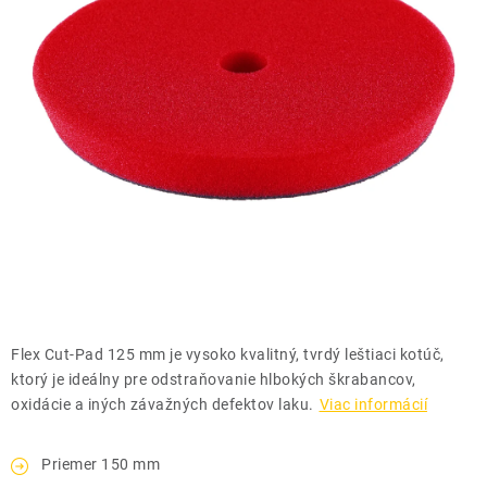
THE FINISHER
DARČEKOVÉ POUKAZY
ČISTENIE A ÚDRŽBA LODÍ
ZNAČKY
info@kcshop.sk
+421 918 725 111
Obchodní zástupcovia
Sledovanie zásielky
Blog
Flex Cut-Pad 125 mm je vysoko kvalitný, tvrdý leštiaci kotúč,
ktorý je ideálny pre odstraňovanie hlbokých škrabancov,
oxidácie a iných závažných defektov laku.
Viac informácií
Priemer 150 mm