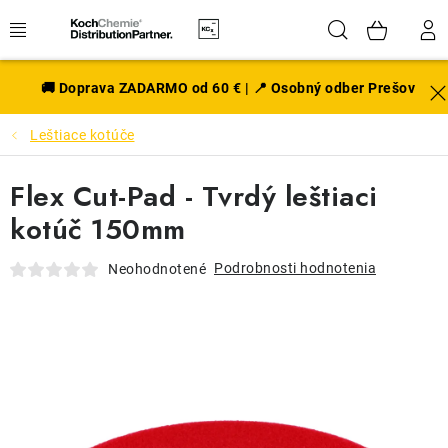
Prejsť
Hľadať
NÁK
na
obsah
KOŠÍ
EXTERIÉR
🚚 Doprava ZADARMO od 60 € | 📍 Osobný odber Prešov
Leštiace kotúče
DISKY A PNEU
Flex Cut-Pad - Tvrdý leštiaci
INTERIÉR
kotúč 150mm
PRÍSLUŠENSTVO
Podrobnosti hodnotenia
Neohodnotené
VÔNE DO AUTA
VÝHODNÉ SADY
NOVINKY V SORTIMENTE