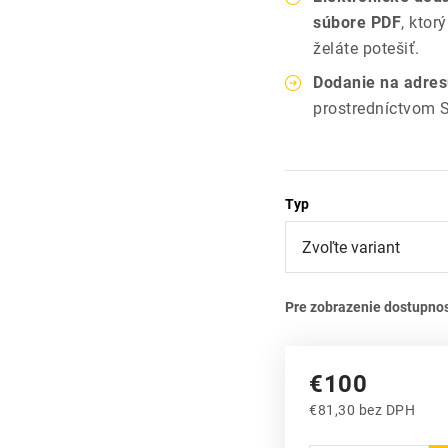
súbore PDF
, ktor
želáte potešiť.
Dodanie na adre
prostredníctvom 
Typ
€100
€81,30 bez DPH
Jednotková cena: