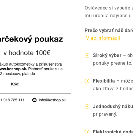
Oslávenec si vyberie
mu urobila najväčšiu 
Prečo vybrať náš da
Viac informácií
Široký výber –
obd
ponuky presne to, 
Flexibilita –
môže 
ako zľava z hodn
Jednoduchý náku
pripravený.
Elektronické dod