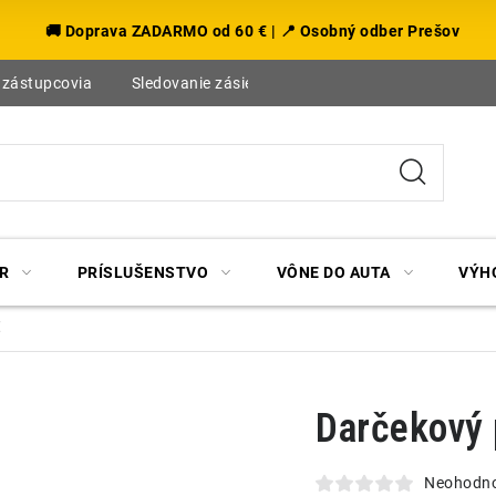
🚚 Doprava ZADARMO od 60 € | 📍 Osobný odber Prešov
 zástupcovia
Sledovanie zásielky
Blog
R
PRÍSLUŠENSTVO
VÔNE DO AUTA
VÝH
€
Darčekový
Neohodn