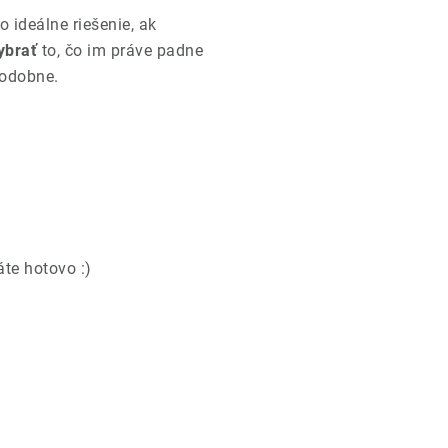
o ideálne riešenie, ak
ybrať
to, čo im práve padne
podobne.
te hotovo :)