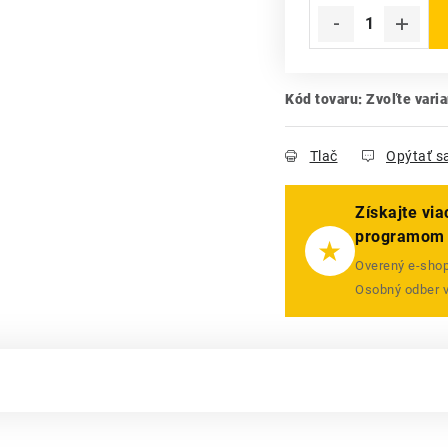
Kód tovaru:
Zvoľte varia
Tlač
Opýtať s
Získajte vi
programom
★
Overený e-shop 
Osobný odber 