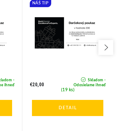
NÁŠ TIP
BESTSE
ladom -
Skladom -
€20,00
€18,50
me ihneď
Odosielame ihneď
(19 ks)
DETAIL