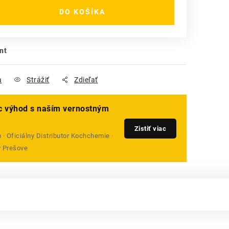
DO KOŠÍKA
nt
a
Strážiť
Zdieľať
ac výhod s naším vernostným
Zistiť viac
· Oficiálny Distributor Kochchemie ·
v Prešove