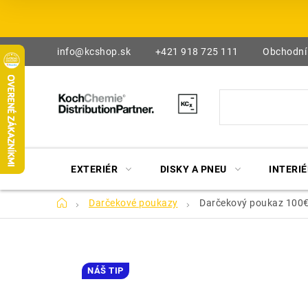
Prejsť
na
obsah
info@kcshop.sk
+421 918 725 111
Obchodní
EXTERIÉR
DISKY A PNEU
INTERIÉ
Domov
Darčekové poukazy
Darčekový poukaz 100
NÁŠ TIP