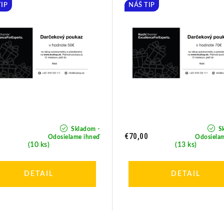
TIP
NÁŠ TIP
Skladom -
Sk
0
€70,00
Odosielame ihneď
Odosiela
(10 ks)
(13 ks)
DETAIL
DETAIL