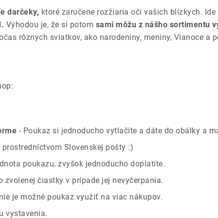
ne darčeky,
ktoré zaručene
rozžiaria oči vašich blízkych. Ide 
d.
Výhodou je, že si potom
sami môžu z nášho sortimentu v
očas rôznych sviatkov, ako narodeniny, meniny, Vianoce a 
hop:
forme
- Poukaz si jednoducho vytlačíte a dáte do obálky a má
 prostredníctvom Slovenskej pošty :)
dnota poukazu, zvyšok jednoducho doplatíte.
zvolenej čiastky v prípade jej nevyčerpania.
 nie je možné poukaz využiť na viac nákupov.
u vystavenia.