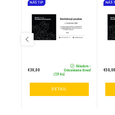
NÁŠ TIP
NÁŠ 
Skladom -
Skladom -
€30,00
€50,0
Odosielame ihneď
lame ihneď
(19 ks)
DETAIL