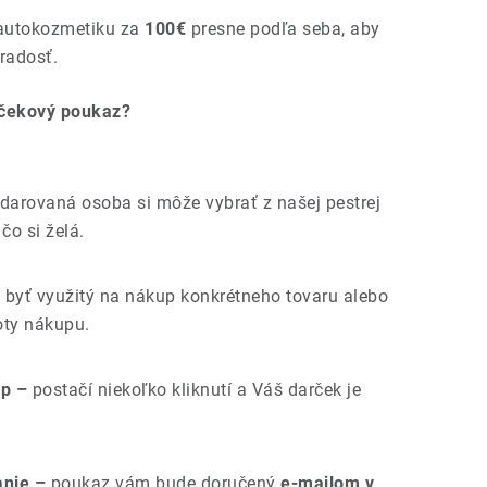
 autokozmetiku za
100€
presne podľa seba, aby
radosť.
rčekový poukaz?
arovaná osoba si môže vybrať z našej pestrej
čo si želá.
byť využitý na nákup konkrétneho tovaru alebo
oty nákupu.
p –
postačí niekoľko kliknutí a Váš darček je
anie –
poukaz vám bude doručený
e-mailom v