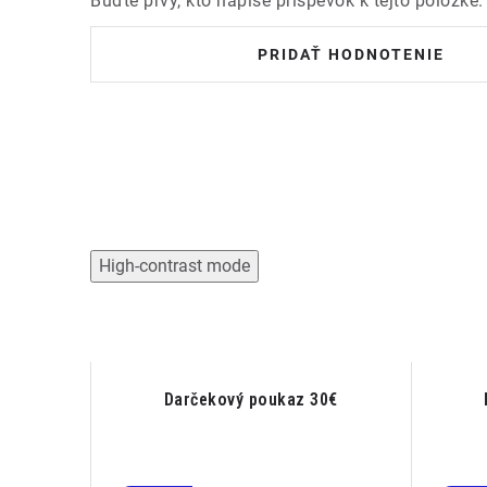
Buďte prvý, kto napíše príspevok k tejto položke.
PRIDAŤ HODNOTENIE
High-contrast mode
(Ts) -
Darčekový poukaz 30€
iéri 1L