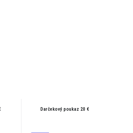
€
Darčekový poukaz 20 €
Koch
Remov
n