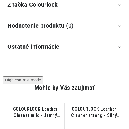
Značka
 Colourlock
Hodnotenie produktu (0)
Ostatné informácie
High-contrast mode
Mohlo by Vás zaujímať
-
COLOURLOCK Leather
COLOURLOCK Leather
Cleaner mild - Jemný
Cleaner strong - Silný
čistič kože 1L
čistič kože 1L