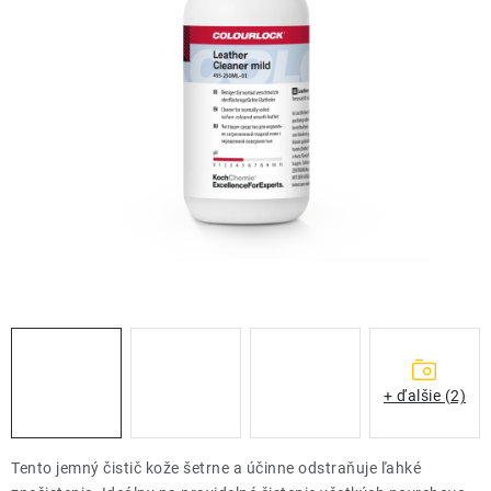
THE FINISHER
DARČEKOVÉ POUKAZY
ČISTENIE A ÚDRŽBA LODÍ
ZNAČKY
info@kcshop.sk
+421 918 725 111
Obchodní zástupcovia
Sledovanie zásielky
Blog
+ ďalšie (2)
Tento jemný čistič kože šetrne a účinne odstraňuje ľahké