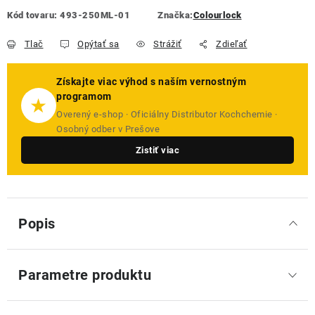
Kód tovaru:
493-250ML-01
Značka:
Colourlock
Tlač
Opýtať sa
Strážiť
Zdieľať
Získajte viac výhod s naším vernostným
programom
★
Overený e-shop · Oficiálny Distributor Kochchemie ·
Osobný odber v Prešove
Zistiť viac
Popis
Parametre produktu