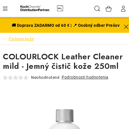
Prejsť
Hľadať
NÁK
na
obsah
KOŠÍ
EXTERIÉR
🚚 Doprava ZADARMO od 60 € | 📍 Osobný odber Prešov
Čistenie kože
DISKY A PNEU
COLOURLOCK Leather Cleaner
INTERIÉR
mild - Jemný čistič kože 250ml
PRÍSLUŠENSTVO
Podrobnosti hodnotenia
Neohodnotené
VÔNE DO AUTA
VÝHODNÉ SADY
NOVINKY V SORTIMENTE