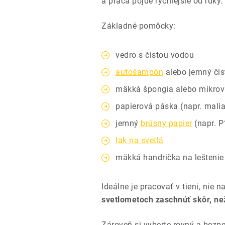
a práca pôjde rýchlejšie od ruky.
Základné pomôcky:
vedro s čistou vodou
autošampón
alebo jemný čist
mäkká špongia alebo mikrov
papierová páska (napr. mali
jemný
brúsny papier
(napr. P
lak na svetlá
mäkká handrička na leštenie 
Ideálne je pracovať v tieni, nie
svetlometoch zaschnúť skôr, než 
Zároveň si vyberte rovný a bezp