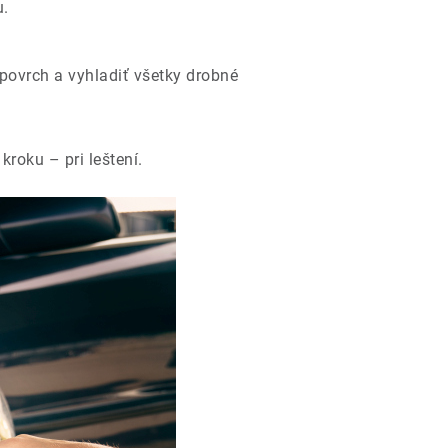
u.
ť povrch a vyhladiť všetky drobné
roku – pri leštení.