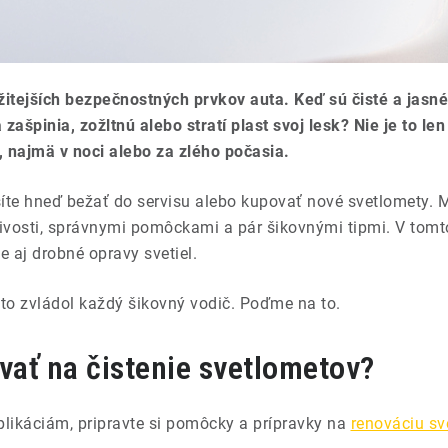
itejších bezpečnostných prvkov auta. Keď sú čisté a jasné,
a zašpinia, zožltnú alebo stratí plast svoj lesk? Nie je to l
, najmä v noci alebo za zlého počasia.
síte hneď bežať do servisu alebo kupovať nové svetlomety.
zlivosti, správnymi pomôckami a pár šikovnými tipmi. V tomt
e aj drobné opravy svetiel.
 to zvládol každý šikovný vodič. Poďme na to.
vať na čistenie svetlometov?
likáciám, pripravte si pomôcky a prípravky na
renováciu sv