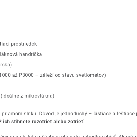
iaci prostriedok
láknová handrička
arska)
1000 až P3000 – záleží od stavu svetlometov)
(ideálne z mikrovlákna)
 na priamom slnku. Dôvod je jednoduchý – čistiace a leštiace
ich stihnete rozotrieť alebo zotrieť
.
ečný povrch, kde môžete okolo auta pohodlne obísť. Ak máte 