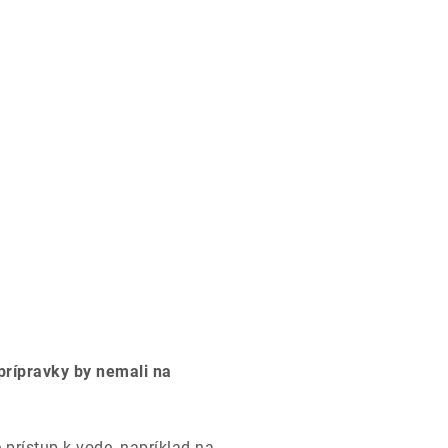
prípravky by nemali na
prístup k vode, napríklad na