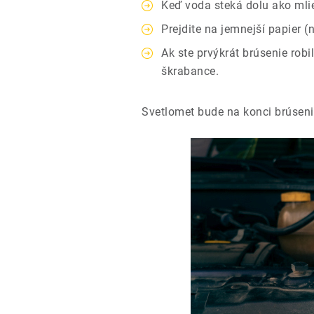
Keď voda steká dolu ako mlie
Prejdite na jemnejší papier
Ak ste prvýkrát brúsenie robi
škrabance.
Svetlomet bude na konci brúsenia