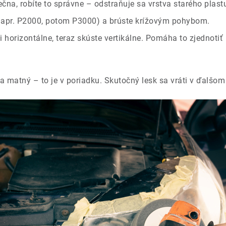
čna, robíte to správne – odstraňuje sa vrstva starého plast
 (napr. P2000, potom P3000) a brúste krížovým pohybom.
li horizontálne, teraz skúste vertikálne. Pomáha to zjednoti
 matný – to je v poriadku. Skutočný lesk sa vráti v ďalšom k