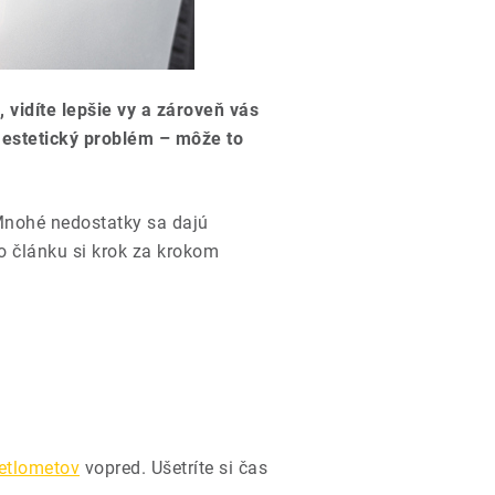
 vidíte lepšie vy a zároveň vás
en estetický problém – môže to
 Mnohé nedostatky sa dajú
o článku si krok za krokom
etlometov
vopred. Ušetríte si čas