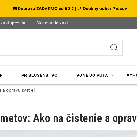
🚚 Doprava ZADARMO od 60 € | 📍 Osobný odber Prešov
 zástupcovia
Sledovanie zásielky
Blog
R
PRÍSLUŠENSTVO
VÔNE DO AUTA
VÝH
 a opravu svetiel
metov: Ako na čistenie a oprav