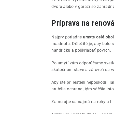
dvore alebo v garáži so záhradno
Príprava na renov
Najprv poriadne
umyte celé okol
mastnotu. Dôležité je, aby bolo s
handričku a poškriabať povrch.
Po umytí vám odporúčame svetlo
skutočnom stave a zároveň sa v
Aby ste pri leštení nepoškodili 
hrubšia ochrana, tým väčšia isto
Zamerajte sa najmä na rohy a h