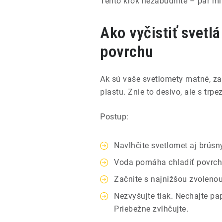
Tento krok nezabudnite – pár mi
Ako vyčistiť svetl
povrchu
Ak sú vaše svetlomety matné, za
plastu. Znie to desivo, ale s tr
Postup:
Navlhčite svetlomet aj brúsn
Voda pomáha chladiť povrch 
Začnite s najnižšou zvolenou
Nezvyšujte tlak. Nechajte pa
Priebežne zvlhčujte.