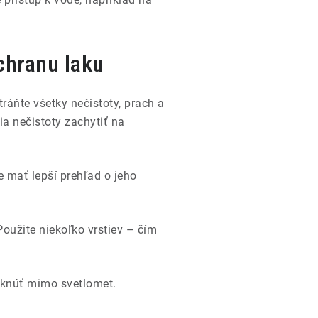
chranu laku
áňte všetky nečistoty, prach a
ia nečistoty zachytiť na
 mať lepší prehľad o jeho
Použite niekoľko vrstiev – čím
yknúť mimo svetlomet.