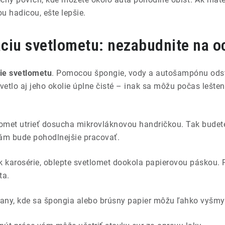
u hadicou, ešte lepšie.
áciu svetlometu: nezabudnite na o
ie svetlometu
. Pomocou špongie, vody a autošampónu odstr
vetlo aj jeho okolie úplne čisté – inak sa môžu počas lešten
met utrieť dosucha mikrovláknovou handričkou. Tak budete
ám bude pohodlnejšie pracovať.
lak karosérie, oblepte svetlomet dookola papierovou páskou. 
ta.
rany, kde sa špongia alebo brúsny papier môžu ľahko vyšm