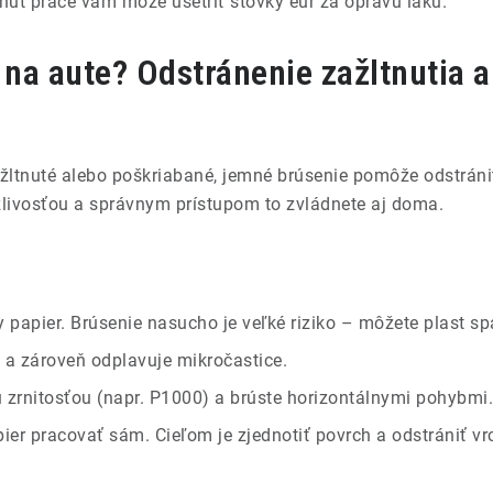
nút práce vám môže ušetriť stovky eur za opravu laku.
á na aute? Odstránenie zažltnutia
žltnuté alebo poškriabané, jemné brúsenie pomôže odstrán
pezlivosťou a správnym prístupom to zvládnete aj doma.
y papier. Brúsenie nasucho je veľké riziko – môžete plast sp
a zároveň odplavuje mikročastice.
 zrnitosťou (napr. P1000) a brúste horizontálnymi pohybmi.
pier pracovať sám. Cieľom je zjednotiť povrch a odstrániť v