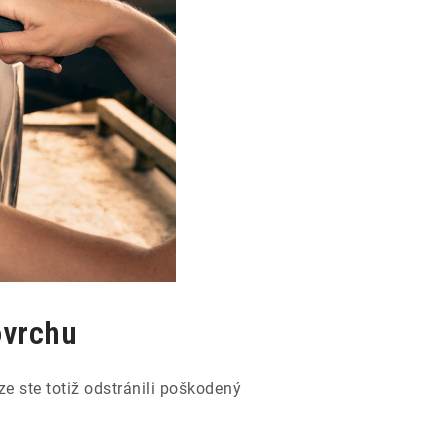
ovrchu
e ste totiž odstránili poškodený