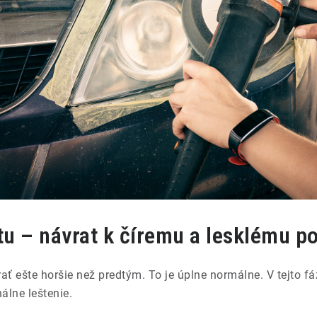
tu – návrat k číremu a lesklému p
ť ešte horšie než predtým. To je úplne normálne. V tejto fáz
nálne leštenie.