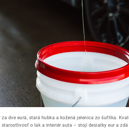
 za dve eurá, stará hubka a kožená jelenica zo šuflíka. Kval
starostlivosť o lak a interiér auta – stojí desiatky eur a zd