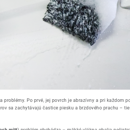
 problémy. Po prvé, jej povrch je abrazívny a pri každom p
rov sa zachytávajú častice piesku a brzdového prachu – ti
ash mitt
) problém obchádza – mäkké vlákna obalia nečistot