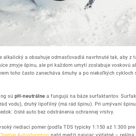
ne alkalický a obsahuje odmasťovadlá navrhnuté tak, aby z 
íce zmyje špinu, ale pri každom umytí zoslabuje voskovú al
rem toho často zanecháva šmuhy a po niekoľkých cykloch si 
ing sú
pH-neutrálne
a fungujú na báze surfaktantov. Surfa
ád vodu), druhý lipofilný (má rád špinu). Pri umývaní špinu
ledok: čisté auto bez odstránenia ochrannej vrstvy.
oký riediaci pomer (podľa TDS typicky 1:150 až 1:300 pre 
Chemie Autoshampoo
patrí medzi najviac výdatné – reálna