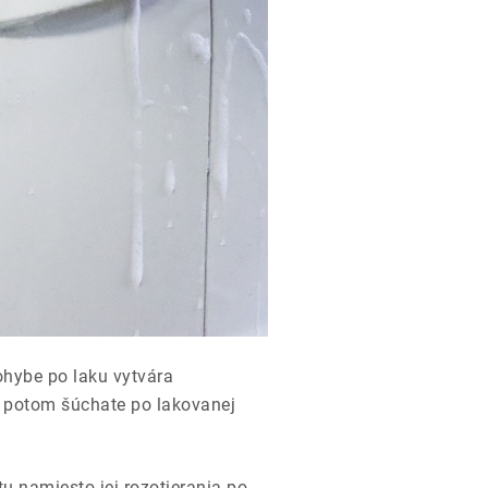
ohybe po laku vytvára
e potom šúchate po lakovanej
u namiesto jej rozotierania po