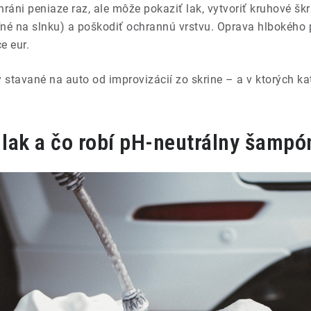
hráni peniaze raz, ale môže pokaziť lak, vytvoriť kruhové šk
eľné na slnku) a poškodiť ochrannú vrstvu. Oprava hlbokého
e eur.
y stavané na auto od improvizácií zo skrine – a v ktorých ka
 lak a čo robí pH-neutrálny šampó