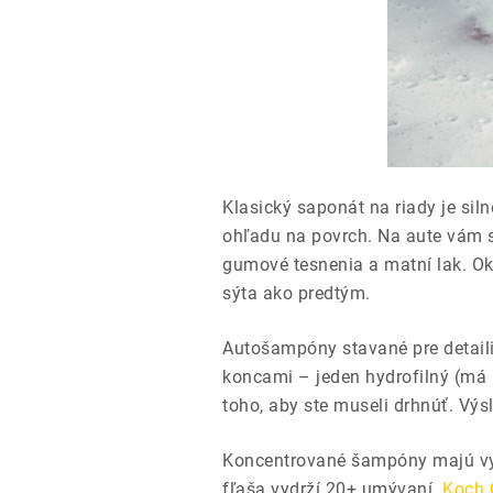
Klasický saponát na riady je sil
ohľadu na povrch. Na aute vám s
gumové tesnenia a matní lak. Ok
sýta ako predtým.
Autošampóny stavané pre detail
koncami – jeden hydrofilný (má r
toho, aby ste museli drhnúť. Výs
Koncentrované šampóny majú vys
fľaša vydrží 20+ umývaní.
Koch 