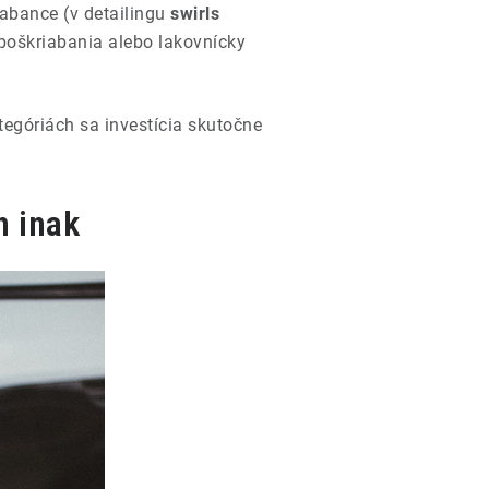
rabance (v detailingu
swirls
 poškriabania alebo lakovnícky
tegóriách sa investícia skutočne
n inak