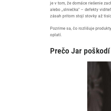
je v tom, že domáce riešenie zac
alebo „slniečka" – defekty vidit
zásah pritom stojí stovky až tisíc
Pozrime sa, čo rozlišuje produkt
oplatí.
Prečo Jar poškodí