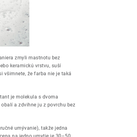
taniera zmyli mastnotu bez
ebo keramickú vrstvu, suší
všimnete, že farba nie je taká
ktant je molekula s dvoma
 obalí a zdvihne ju z povrchu bez
ručné umývanie), takže jedna
 cena na jedno umytie je 30–50