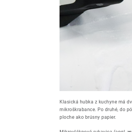
Klasická hubka z kuchyne má dva
mikroškrabance. Po druhé, do pó
ploche ako brúsny papier.
Mikrovláknová rukavica (angl.
w