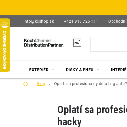
Prejsť
na
obsah
info@kcshop.sk
+421 918 725 111
Obchodní
EXTERIÉR
DISKY A PNEU
INTERIÉ
Domov
Blog
Oplatí sa profesionálny detailing aut
Oplatí sa profes
hacky