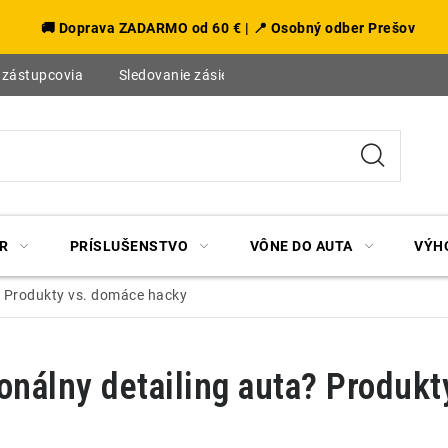
🚚 Doprava ZADARMO od 60 € | 📍 Osobný odber Prešov
 zástupcovia
Sledovanie zásielky
Blog
R
PRÍSLUŠENSTVO
VÔNE DO AUTA
VÝH
a? Produkty vs. domáce hacky
ionálny detailing auta? Produk