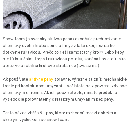
THE FINISHER
DARČEKOVÉ POUKAZY
ČISTENIE A ÚDRŽBA LODÍ
Snow foam (slovensky aktívna pena) označuje predumývanie –
ZNAČKY
chemicky uvoľní hrubú špinu a hmyz z laku skôr, než sa ho
dotknete rukavicou. Prečo to rieši samostatný krok? Lebo keby
ste tú istú špinu trepali rukavicou po laku, zanášali by ste ju ako
abrazívo a robili si kruhové škrabance (tzv. swirls).
Ak používate
aktívne peny
správne, výrazne sa zníži mechanické
info@kcshop.sk
+421 918 725 111
trenie pri kontaktnom umývaní – nečistota sa z povrchu zdvihne
Obchodní zástupcovia
Sledovanie zásielky
Blog
chemicky, nie trením. Ak ich používate zle, míňate produkt a
výsledok je porovnateľný s klasickým umývaním bez peny.
Tento návod zhŕňa 9 tipov, ktoré rozhodnú medzi dobrým a
skvelým výsledkom so snow foam.