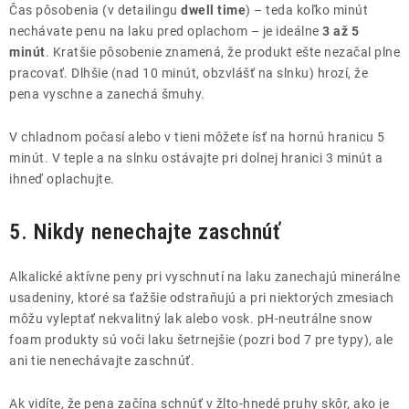
Čas pôsobenia (v detailingu
dwell time
) – teda koľko minút
nechávate penu na laku pred oplachom – je ideálne
3 až 5
minút
. Kratšie pôsobenie znamená, že produkt ešte nezačal plne
pracovať. Dlhšie (nad 10 minút, obzvlášť na slnku) hrozí, že
pena vyschne a zanechá šmuhy.
V chladnom počasí alebo v tieni môžete ísť na hornú hranicu 5
minút. V teple a na slnku ostávajte pri dolnej hranici 3 minút a
ihneď oplachujte.
5. Nikdy nenechajte zaschnúť
Alkalické aktívne peny pri vyschnutí na laku zanechajú minerálne
usadeniny, ktoré sa ťažšie odstraňujú a pri niektorých zmesiach
môžu vyleptať nekvalitný lak alebo vosk. pH-neutrálne snow
foam produkty sú voči laku šetrnejšie (pozri bod 7 pre typy), ale
ani tie nenechávajte zaschnúť.
Ak vidíte, že pena začína schnúť v žlto-hnedé pruhy skôr, ako je