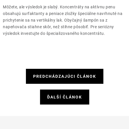
Môžete, ale výsledok je slabý. Koncentráty na aktívnu penu
obsahujú surfaktanty a peniace zložky špeciálne navrhnuté na
prichytenie sa na vertikálny lak. Obyčajný šampón sa z
napeňovača stiahne skôr, než stihne pôsobiť. Pre seriózny
výsledok investujte do špecializovaného koncentrátu.
PREDCHÁDZAJÚCI ČLÁNOK
ĎALŠÍ ČLÁNOK