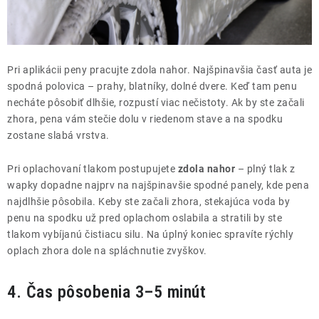
Pri aplikácii peny pracujte zdola nahor. Najšpinavšia časť auta je
spodná polovica – prahy, blatníky, dolné dvere. Keď tam penu
necháte pôsobiť dlhšie, rozpustí viac nečistoty. Ak by ste začali
zhora, pena vám stečie dolu v riedenom stave a na spodku
zostane slabá vrstva.
Pri oplachovaní tlakom postupujete
zdola nahor
– plný tlak z
wapky dopadne najprv na najšpinavšie spodné panely, kde pena
najdlhšie pôsobila. Keby ste začali zhora, stekajúca voda by
penu na spodku už pred oplachom oslabila a stratili by ste
tlakom vybíjanú čistiacu silu. Na úplný koniec spravíte rýchly
oplach zhora dole na spláchnutie zvyškov.
4. Čas pôsobenia 3–5 minút