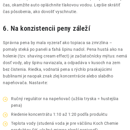
čas, okamžite auto opláchnite tlakovou vodou. Lepšie skrátiť
čas pôsobenia, ako dovoliť vyschnutie.
6. Na konzistencii peny záleží
Správna pena by mala vyzerať ako topiaca sa zmrzlina –
pomaly steká po paneli a ťahá špinu nadol. Pena hustá ako na
holenie (tzv. shaving cream effect) je začiatočnícky mýtus: nemá
dosť vody, aby špinu naviazala, a odpadáva v kusoch na zem
bez čistenia. Riedka, vodnatá pena s rýchlo praskajúcimi
bublinami je naopak znak zlej koncentrácie alebo slabého
napeňovača. Nastavte:
Ručný regulátor na napeňovač (užšia tryska = hustejšia
pena)
Riedenie koncentrátu 1:10 až 1:20 podľa produktu
Teplota vody (studená voda je pre väčšinu Koch Chemie
produktov OK, vlažná mierne zlepší penivosť)