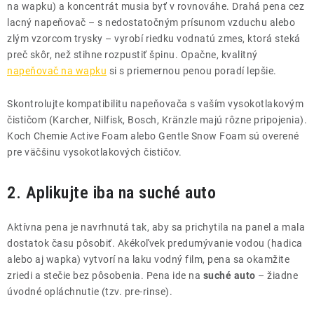
na wapku) a koncentrát musia byť v rovnováhe. Drahá pena cez
lacný napeňovač – s nedostatočným prísunom vzduchu alebo
zlým vzorcom trysky – vyrobí riedku vodnatú zmes, ktorá steká
preč skôr, než stihne rozpustiť špinu. Opačne, kvalitný
napeňovač na wapku
si s priemernou penou poradí lepšie.
Skontrolujte kompatibilitu napeňovača s vaším vysokotlakovým
čističom (Karcher, Nilfisk, Bosch, Kränzle majú rôzne pripojenia).
Koch Chemie Active Foam alebo Gentle Snow Foam sú overené
pre väčšinu vysokotlakových čističov.
2. Aplikujte iba na suché auto
Aktívna pena je navrhnutá tak, aby sa prichytila na panel a mala
dostatok času pôsobiť. Akékoľvek predumývanie vodou (hadica
alebo aj wapka) vytvorí na laku vodný film, pena sa okamžite
zriedi a stečie bez pôsobenia. Pena ide na
suché auto
– žiadne
úvodné opláchnutie (tzv. pre-rinse).