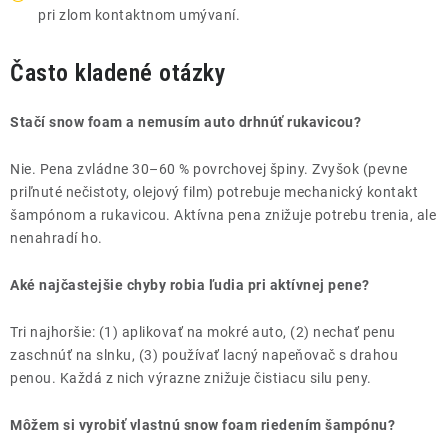
pri zlom kontaktnom umývaní.
Často kladené otázky
Stačí snow foam a nemusím auto drhnúť rukavicou?
Nie. Pena zvládne 30–60 % povrchovej špiny. Zvyšok (pevne
priľnuté nečistoty, olejový film) potrebuje mechanický kontakt
šampónom a rukavicou. Aktívna pena znižuje potrebu trenia, ale
nenahradí ho.
Aké najčastejšie chyby robia ľudia pri aktívnej pene?
Tri najhoršie: (1) aplikovať na mokré auto, (2) nechať penu
zaschnúť na slnku, (3) používať lacný napeňovač s drahou
penou. Každá z nich výrazne znižuje čistiacu silu peny.
Môžem si vyrobiť vlastnú snow foam riedením šampónu?