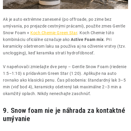
Ak je auto extrémne zanesené (po offroade, po zime bez
umývania, po prejazde cestnými prácami), použite zmes Gentle
Snow Foam +
Koch Chemie Green Star
. Koch Chemie túto
kombináciu oficiálne označuje ako
Active Foam mix
. Pri
keramicky ošetrenom laku sa používa aj na oživenie vrstvy (tzv.
unclogging), keď keramika stratí hydrofóbnosť.
V napeňovači zmiešajte dve peny – Gentle Snow Foam (riedenie
1:5–1:10) s prídavkom Green Star (1:20). Aplikujte na auto
rovnako ako klasickú penu. Čas pôsobenia: štandardný lak 3–5
min (viď bod 4), keramicky ošetrený lak maximálne 2–3 min a
okamžitý oplach. Nikdy nenechajte zaschnúť.
9. Snow foam nie je náhrada za kontaktné
umývanie