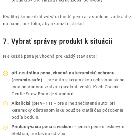
Kvalitný koncentrát vytvára hustú penu aj v studenej vode a drží
na paneli bez toho, aby okamžite stiekol.
7. Vybrať správny produkt k situácii
Nie každá pena je vhodná pre každý stav auta:
pH-neutrálna pena, vhodná na keramickú ochranu
(ceramic-safe)
– pre auto s keramickou ochranou alebo
inou ochrannou vrstvou (sealant, vosk). Koch Chemie
Gentle Snow Foam je štandard.
Alkalická (pH 9–11)
– pre silne znečistené auto; pri
keramicky ošetrenom laku použite kratší čas pôsobenia
podľa bodu 8.
Predumývacia pena s voskom
– jemná pena s leskovým
efektom, pre bežnú údržbu.