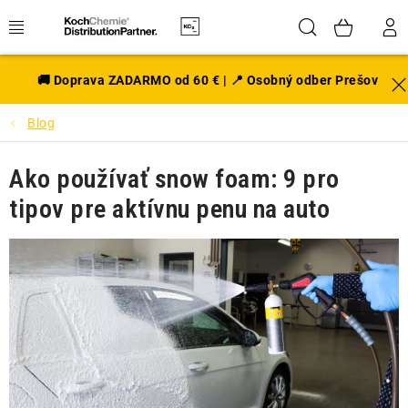
Prejsť
Hľadať
NÁK
na
obsah
KOŠÍ
EXTERIÉR
🚚 Doprava ZADARMO od 60 € | 📍 Osobný odber Prešov
Blog
DISKY A PNEU
Ako používať snow foam: 9 pro
INTERIÉR
tipov pre aktívnu penu na auto
PRÍSLUŠENSTVO
VÔNE DO AUTA
VÝHODNÉ SADY
NOVINKY V SORTIMENTE