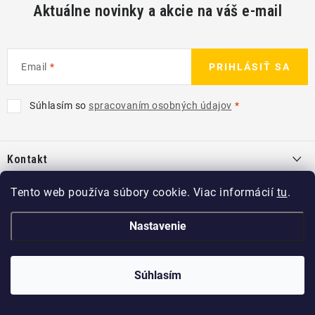
Aktuálne novinky a akcie na váš e-mail
Email
PRIHLÁSIŤ SA
Súhlasím so
spracovaním osobných údajov
Z
á
Kontakt
p
ä
info
@
kcshop.sk
Tento web používa súbory cookie. Viac informácií
tu
.
Kategórie
t
+421 918 725 111
i
Exteriér
Nastavenie
Informácie pre Vás
e
Koch-Chemie SK
Disky a pneu
O nás
Súhlasím
Copyright 2026
KCshop.sk
. Všetky práva vyhradené.
kochchemie_sk
Interiér
Predajcovia Koch Chemie
Vytvoril Shoptet
a
Adatelier
Príslušenstvo
kochchemieSK
Blog