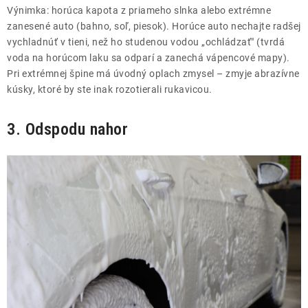
Výnimka: horúca kapota z priameho slnka alebo extrémne
zanesené auto (bahno, soľ, piesok). Horúce auto nechajte radšej
vychladnúť v tieni, než ho studenou vodou „ochládzať" (tvrdá
voda na horúcom laku sa odparí a zanechá vápencové mapy).
Pri extrémnej špine má úvodný oplach zmysel – zmyje abrazívne
kúsky, ktoré by ste inak rozotierali rukavicou.
3. Odspodu nahor