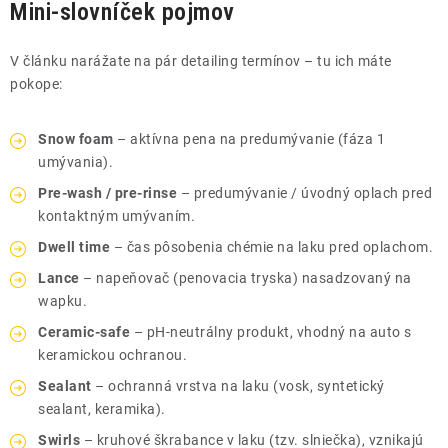
Mini-slovníček pojmov
V článku narážate na pár detailing termínov – tu ich máte
pokope:
Snow foam
– aktívna pena na predumývanie (fáza 1
umývania).
Pre-wash / pre-rinse
– predumývanie / úvodný oplach pred
kontaktným umývaním.
Dwell time
– čas pôsobenia chémie na laku pred oplachom.
Lance
– napeňovač (penovacia tryska) nasadzovaný na
wapku.
Ceramic-safe
– pH-neutrálny produkt, vhodný na auto s
keramickou ochranou.
Sealant
– ochranná vrstva na laku (vosk, syntetický
sealant, keramika).
Swirls
– kruhové škrabance v laku (tzv. slniečka), vznikajú