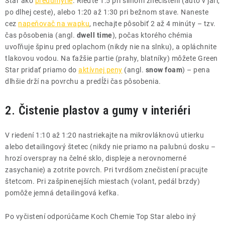
Star ako
predumytie
. Rieďte 1:5 pri silnom znečistení (auto v jari,
po dlhej ceste), alebo 1:20 až 1:30 pri bežnom stave. Naneste
cez
napeňovač na wapku
, nechajte pôsobiť 2 až 4 minúty – tzv.
čas pôsobenia (angl.
dwell time
), počas ktorého chémia
uvoľňuje špinu pred oplachom (nikdy nie na slnku), a opláchnite
tlakovou vodou. Na ťažšie partie (prahy, blatníky) môžete Green
Star pridať priamo do
aktívnej peny
(angl.
snow foam
) – pena
dlhšie drží na povrchu a predĺži čas pôsobenia.
2. Čistenie plastov a gumy v interiéri
V riedení 1:10 až 1:20 nastriekajte na mikrovláknovú utierku
alebo detailingový štetec (nikdy nie priamo na palubnú dosku –
hrozí overspray na čelné sklo, displeje a nerovnomerné
zasychanie) a zotrite povrch. Pri tvrdšom znečistení pracujte
štetcom. Pri zašpinenejších miestach (volant, pedál brzdy)
pomôže jemná detailingová kefka.
Po vyčistení odporúčame Koch Chemie Top Star alebo iný