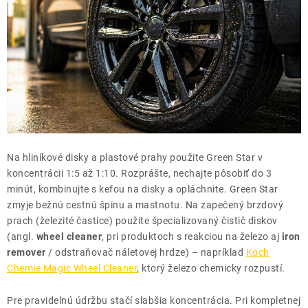
Na hliníkové disky a plastové prahy použite Green Star v
koncentrácii 1:5 až 1:10. Rozprášte, nechajte pôsobiť do 3
minút, kombinujte s kefou na disky a opláchnite. Green Star
zmyje bežnú cestnú špinu a mastnotu. Na zapečený brzdový
prach (železité častice) použite špecializovaný čistič diskov
(angl.
wheel cleaner
, pri produktoch s reakciou na železo aj
iron
remover
/ odstraňovač náletovej hrdze) – napríklad
Koch
Chemie Magic Wheel Cleaner
, ktorý železo chemicky rozpustí.
Pre pravidelnú údržbu stačí slabšia koncentrácia. Pri kompletnej