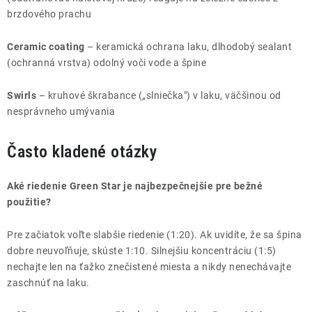
brzdového prachu
Ceramic coating
– keramická ochrana laku, dlhodobý sealant
(ochranná vrstva) odolný voči vode a špine
Swirls
– kruhové škrabance („slniečka") v laku, väčšinou od
nesprávneho umývania
Často kladené otázky
Aké riedenie Green Star je najbezpečnejšie pre bežné
použitie?
Pre začiatok voľte slabšie riedenie (1:20). Ak uvidíte, že sa špina
dobre neuvoľňuje, skúste 1:10. Silnejšiu koncentráciu (1:5)
nechajte len na ťažko znečistené miesta a nikdy nenechávajte
zaschnúť na laku.