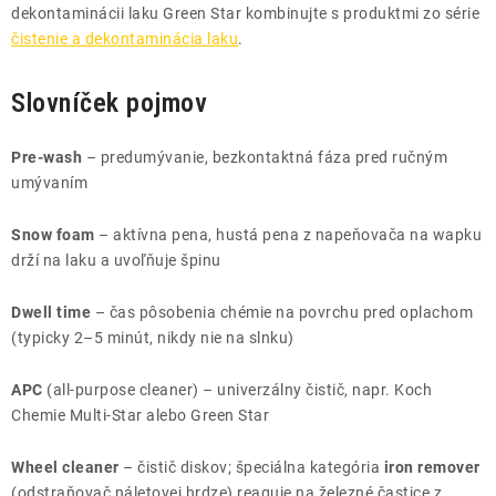
dekontaminácii laku Green Star kombinujte s produktmi zo série
čistenie a dekontaminácia laku
.
Slovníček pojmov
Pre-wash
– predumývanie, bezkontaktná fáza pred ručným
umývaním
Snow foam
– aktívna pena, hustá pena z napeňovača na wapku
drží na laku a uvoľňuje špinu
Dwell time
– čas pôsobenia chémie na povrchu pred oplachom
(typicky 2–5 minút, nikdy nie na slnku)
APC
(all-purpose cleaner) – univerzálny čistič, napr. Koch
Chemie Multi-Star alebo Green Star
Wheel cleaner
– čistič diskov; špeciálna kategória
iron remover
(odstraňovač náletovej hrdze) reaguje na železné častice z