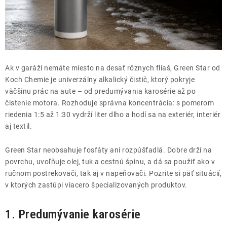
THE FINISHER
DARČEKOVÉ POUKAZY
ČISTENIE A ÚDRŽBA LODÍ
Ak v garáži nemáte miesto na desať rôznych fliaš, Green Star od
ZNAČKY
Koch Chemie je univerzálny alkalický čistič, ktorý pokryje
väčšinu prác na aute – od predumývania karosérie až po
čistenie motora. Rozhoduje správna koncentrácia: s pomerom
riedenia 1:5 až 1:30 vydrží liter dlho a hodí sa na exteriér, interiér
aj textil.
info@kcshop.sk
+421 918 725 111
Green Star neobsahuje fosfáty ani rozpúšťadlá. Dobre drží na
Obchodní zástupcovia
Sledovanie zásielky
Blog
povrchu, uvoľňuje olej, tuk a cestnú špinu, a dá sa použiť ako v
ručnom postrekovači, tak aj v napeňovači. Pozrite si päť situácií,
v ktorých zastúpi viacero špecializovaných produktov.
1. Predumývanie karosérie