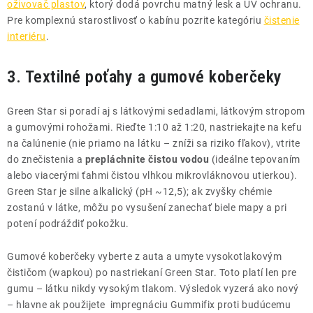
oživovač plastov
, ktorý dodá povrchu matný lesk a UV ochranu.
Pre komplexnú starostlivosť o kabínu pozrite kategóriu
čistenie
interiéru
.
3. Textilné poťahy a gumové koberčeky
Green Star si poradí aj s látkovými sedadlami, látkovým stropom
a gumovými rohožami. Rieďte 1:10 až 1:20, nastriekajte na kefu
na čalúnenie (nie priamo na látku – zníži sa riziko fľakov), vtrite
do znečistenia a
prepláchnite čistou vodou
(ideálne tepovaním
alebo viacerými ťahmi čistou vlhkou mikrovláknovou utierkou).
Green Star je silne alkalický (pH ~12,5); ak zvyšky chémie
zostanú v látke, môžu po vysušení zanechať biele mapy a pri
potení podráždiť pokožku.
Gumové koberčeky vyberte z auta a umyte vysokotlakovým
čističom (wapkou) po nastriekaní Green Star. Toto platí len pre
gumu – látku nikdy vysokým tlakom. Výsledok vyzerá ako nový
– hlavne ak použijete impregnáciu Gummifix proti budúcemu