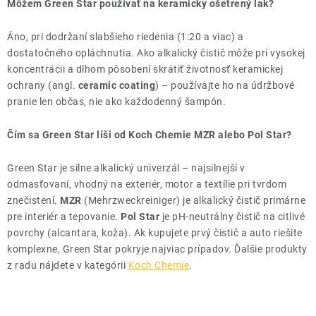
Môžem Green Star používať na keramicky ošetrený lak?
Áno, pri dodržaní slabšieho riedenia (1:20 a viac) a
dostatočného opláchnutia. Ako alkalický čistič môže pri vysokej
koncentrácii a dlhom pôsobení skrátiť životnosť keramickej
ochrany (angl.
ceramic coating
) – používajte ho na údržbové
pranie len občas, nie ako každodenný šampón.
Čím sa Green Star líši od Koch Chemie MZR alebo Pol Star?
Green Star je silne alkalický univerzál – najsilnejší v
odmasťovaní, vhodný na exteriér, motor a textílie pri tvrdom
znečistení.
MZR
(Mehrzweckreiniger) je alkalický čistič primárne
pre interiér a tepovanie.
Pol Star
je pH-neutrálny čistič na citlivé
povrchy (alcantara, koža). Ak kupujete prvý čistič a auto riešite
komplexne, Green Star pokryje najviac prípadov. Ďalšie produkty
z radu nájdete v kategórii
Koch Chemie
.