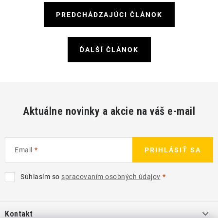
PREDCHÁDZAJÚCI ČLÁNOK
ĎALŠÍ ČLÁNOK
Aktuálne novinky a akcie na váš e-mail
Email
PRIHLÁSIŤ SA
Súhlasím so
spracovaním osobných údajov
Z
á
Kontakt