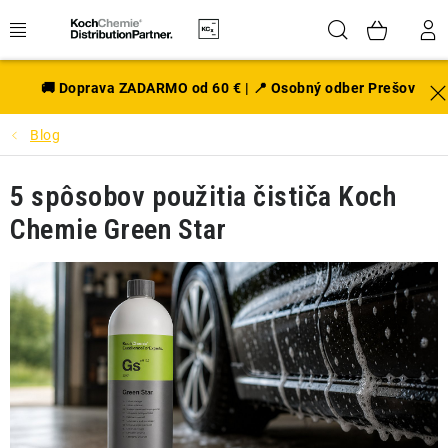
Prejsť
Hľadať
NÁK
na
obsah
KOŠÍ
EXTERIÉR
🚚 Doprava ZADARMO od 60 € | 📍 Osobný odber Prešov
Blog
DISKY A PNEU
5 spôsobov použitia čističa Koch
INTERIÉR
Chemie Green Star
PRÍSLUŠENSTVO
VÔNE DO AUTA
VÝHODNÉ SADY
NOVINKY V SORTIMENTE