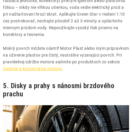
riadiaca jednotka, konektory) prikryte igelitom alebo plastovou
fóliou – nikdy nie vlhkou utierkou, voda vedie elektrický prúd a
pri naštartovaní hrozí skrat. Aplikujte Green Star v riedení 1:10
cez postrekovač, nechajte pôsobiť 2 až 3 minúty a opláchnite
miernym prúdom vody. Nepoužívajte vysoký tlak priamo na
konektory a tesnenia.
Mokrý povrch môžete ošetriť Motor Plast alebo iným prípravkom
na oživenie plastov pre čistý, neutrálne vyzerajúci povrch. Pri
pravidelnej údržbe motora siahnite po produktoch zo sekcie
čistenie a konzervácia motora
.
5. Disky a prahy s nánosmi brzdového
prachu