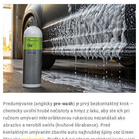
Predumývanie (anglicky
pre-wash
) je prvý bezkontaktný krok –
chemicky uvoľní hrubé nečistoty a hmyz z laku, aby ste ich pri
ručnom umývaní mikrovláknovou rukavicou nezanášali ako
abrazívo a nerobili swirls (kruhové škrabance). Pred
kontaktným umývaním zbavíte auto najhrubšej špiny cez Green