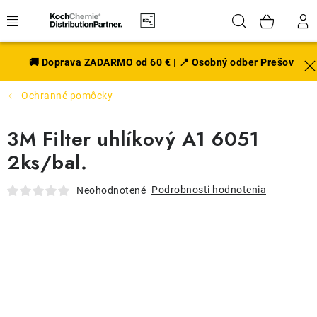
Prejsť
Hľadať
NÁK
na
obsah
KOŠÍ
EXTERIÉR
🚚 Doprava ZADARMO od 60 € | 📍 Osobný odber Prešov
Ochranné pomôcky
DISKY A PNEU
3M Filter uhlíkový A1 6051
INTERIÉR
2ks/bal.
PRÍSLUŠENSTVO
Podrobnosti hodnotenia
Neohodnotené
VÔNE DO AUTA
VÝHODNÉ SADY
NOVINKY V SORTIMENTE