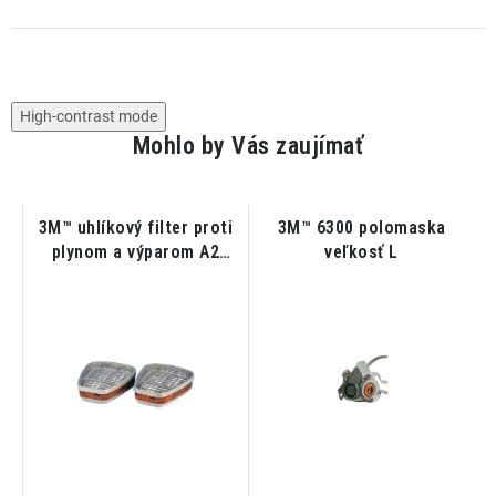
High-contrast mode
Mohlo by Vás zaujímať
3M™ uhlíkový filter proti
3M™ 6300 polomaska
plynom a výparom A2
veľkosť L
6055 2ks/bal.