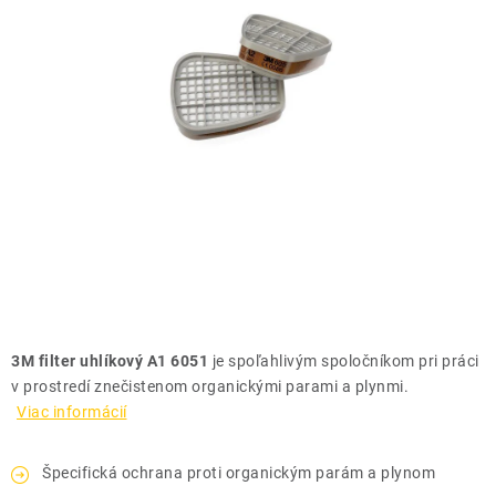
THE FINISHER
DARČEKOVÉ POUKAZY
ČISTENIE A ÚDRŽBA LODÍ
ZNAČKY
info@kcshop.sk
+421 918 725 111
Obchodní zástupcovia
Sledovanie zásielky
Blog
3M filter uhlíkový A1 6051
je spoľahlivým spoločníkom pri práci
v prostredí znečistenom organickými parami a plynmi.
Viac informácií
Špecifická ochrana proti organickým parám a plynom