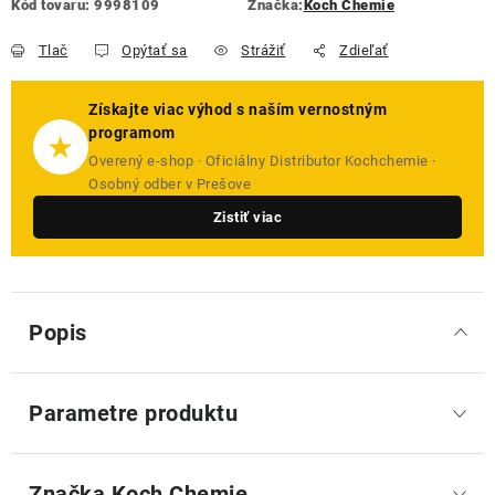
Kód tovaru:
9998109
Značka:
Koch Chemie
Tlač
Opýtať sa
Strážiť
Zdieľať
Získajte viac výhod s naším vernostným
programom
★
Overený e-shop · Oficiálny Distributor Kochchemie ·
Osobný odber v Prešove
Zistiť viac
Popis
Parametre produktu
Značka
 Koch Chemie