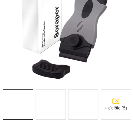
THE FINISHER
DARČEKOVÉ POUKAZY
ČISTENIE A ÚDRŽBA LODÍ
ZNAČKY
info@kcshop.sk
+421 918 725 111
Obchodní zástupcovia
Sledovanie zásielky
Blog
+ ďalšie (5)