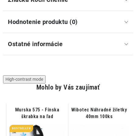
Hodnotenie produktu (0)
Ostatné informácie
High-contrast mode
Mohlo by Vás zaujímať
Murska 575 - Fínska
Wibotec Náhradné žiletky
škrabka na ľad
40mm 100ks
L
BESTSELLER