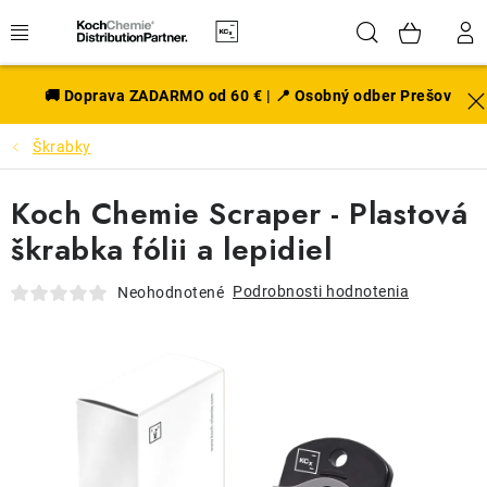
Prejsť
Hľadať
NÁK
na
obsah
KOŠÍ
EXTERIÉR
🚚 Doprava ZADARMO od 60 € | 📍 Osobný odber Prešov
Škrabky
DISKY A PNEU
Koch Chemie Scraper - Plastová
INTERIÉR
škrabka fólii a lepidiel
PRÍSLUŠENSTVO
Podrobnosti hodnotenia
Neohodnotené
VÔNE DO AUTA
VÝHODNÉ SADY
NOVINKY V SORTIMENTE