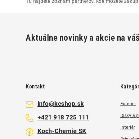
Tu nájdete zoznam partnerov, kde môžete zakúp
Aktuálne novinky a akcie na vá
Z
á
Kontakt
Kategór
p
ä
info
@
kcshop.sk
Exteriér
t
Disky a 
+421 918 725 111
i
Interiér
Koch-Chemie SK
Prísluše