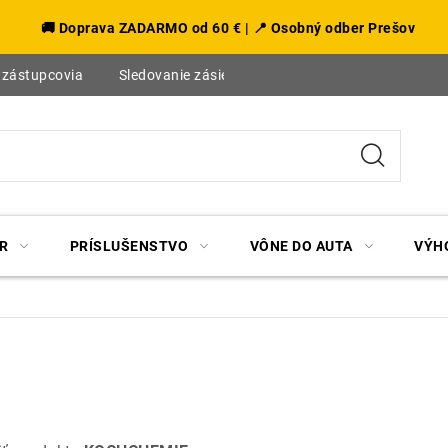
🚚 Doprava ZADARMO od 60 € | 📍 Osobný odber Prešov
 zástupcovia
Sledovanie zásielky
Blog
R
PRÍSLUŠENSTVO
VÔNE DO AUTA
VÝH