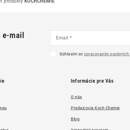
iť produkty
KOCHCHEMIE
š e-mail
Email
Súhlasím so
spracovaním osobných 
ie
Informácie pre Vás
O nás
pneu
Predajcovia Koch Chemie
Blog
nstvo
Vernostný program