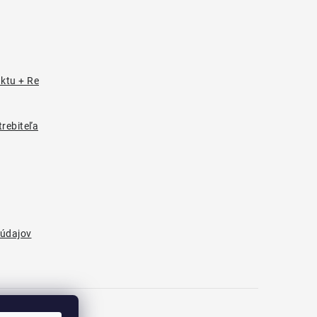
uktu + Re
rebiteľa
údajov