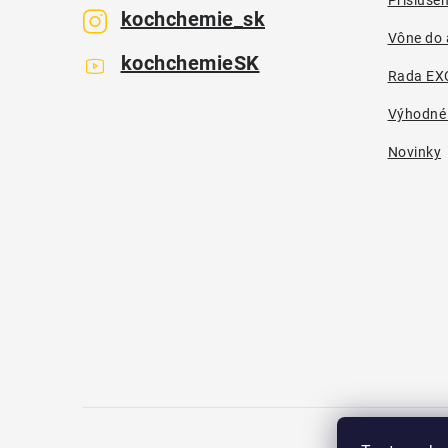
e
kochchemie_sk
Vône do 
kochchemieSK
Rada EX
Výhodné
Novinky