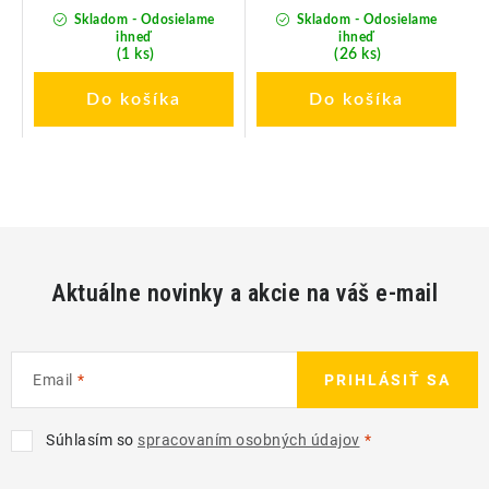
Skladom - Odosielame
Skladom - Odosielame
ihneď
ihneď
(1 ks)
(26 ks)
Do košíka
Do košíka
Aktuálne novinky a akcie na váš e-mail
Email
PRIHLÁSIŤ SA
Súhlasím so
spracovaním osobných údajov
Z