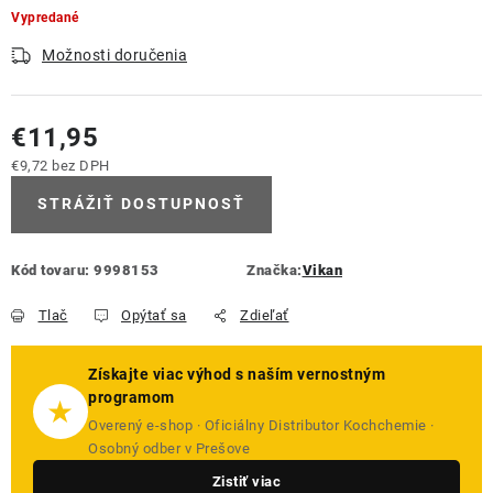
Vypredané
Možnosti doručenia
€11,95
€9,72 bez DPH
Jednotková cena:
STRÁŽIŤ DOSTUPNOSŤ
Kód tovaru:
9998153
Značka:
Vikan
Tlač
Opýtať sa
Zdieľať
Získajte viac výhod s naším vernostným
programom
★
Overený e-shop · Oficiálny Distributor Kochchemie ·
Osobný odber v Prešove
Zistiť viac