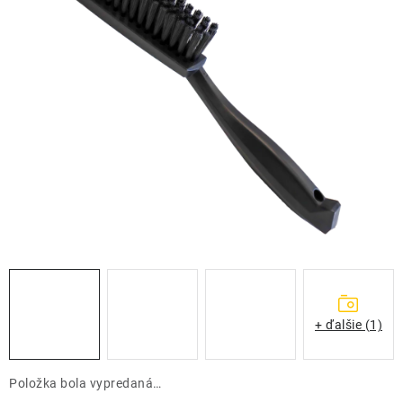
THE FINISHER
DARČEKOVÉ POUKAZY
ČISTENIE A ÚDRŽBA LODÍ
ZNAČKY
info@kcshop.sk
+421 918 725 111
Obchodní zástupcovia
Sledovanie zásielky
Blog
+ ďalšie (1)
Položka bola vypredaná…