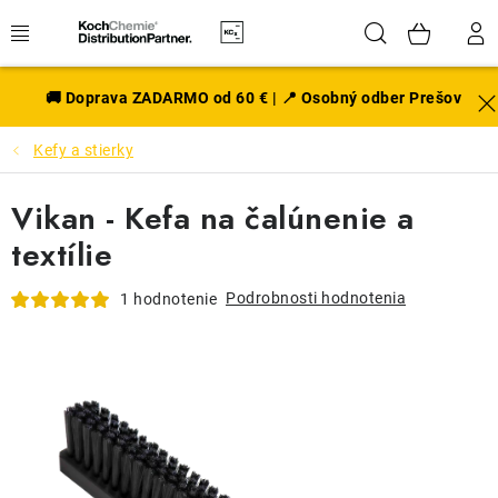
Prejsť
Hľadať
NÁK
na
obsah
KOŠÍ
EXTERIÉR
🚚 Doprava ZADARMO od 60 € | 📍 Osobný odber Prešov
Kefy a stierky
DISKY A PNEU
Vikan - Kefa na čalúnenie a
INTERIÉR
textílie
PRÍSLUŠENSTVO
Podrobnosti hodnotenia
1 hodnotenie
VÔNE DO AUTA
VÝHODNÉ SADY
NOVINKY V SORTIMENTE