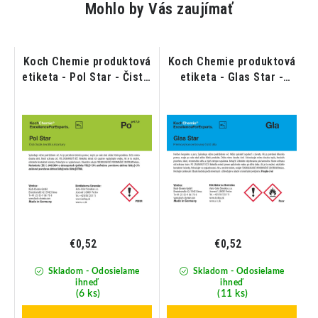
Mohlo by Vás zaujímať
vá
Koch Chemie produktová
Koch Chemie produktová
etiketa - Pol Star - Čistič
etiketa - Glas Star -
H
kože; textílií a alcantary
Čistič okien a skiel
Š
€0,52
€0,52
Skladom - Odosielame
Skladom - Odosielame
ihneď
ihneď
(6 ks)
(11 ks)