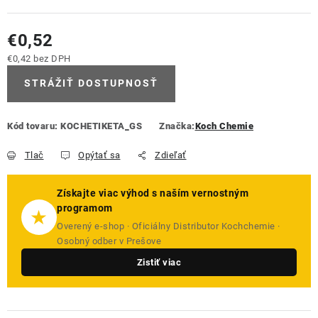
€0,52
€0,42 bez DPH
Jednotková cena:
STRÁŽIŤ DOSTUPNOSŤ
Kód tovaru:
KOCHETIKETA_GS
Značka:
Koch Chemie
Tlač
Opýtať sa
Zdieľať
Získajte viac výhod s naším vernostným
programom
★
Overený e-shop · Oficiálny Distributor Kochchemie ·
Osobný odber v Prešove
Zistiť viac