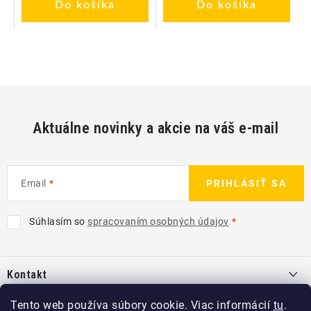
Do košíka
Do košíka
Aktuálne novinky a akcie na váš e-mail
Email
PRIHLÁSIŤ SA
Súhlasím so
spracovaním osobných údajov
Z
á
Kontakt
p
ä
info
@
kcshop.sk
Tento web používa súbory cookie. Viac informácií
tu
.
Kategórie