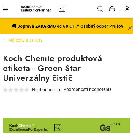
Prejsť
Hľadať
NÁK
na
obsah
KOŠÍ
EXTERIÉR
🚚 Doprava ZADARMO od 60 € | 📍 Osobný odber Prešov
Nálepky a etikety
DISKY A PNEU
Koch Chemie produktová
INTERIÉR
etiketa - Green Star -
PRÍSLUŠENSTVO
Univerzálny čistič
VÔNE DO AUTA
Podrobnosti hodnotenia
Neohodnotené
VÝHODNÉ SADY
NOVINKY V SORTIMENTE