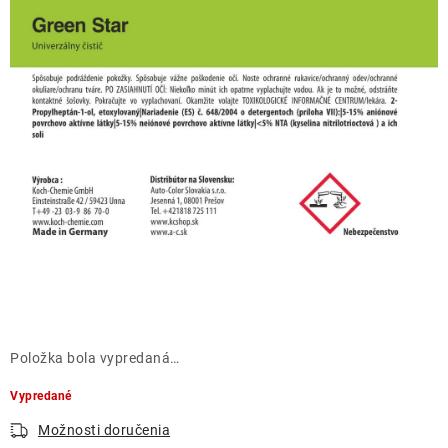
THE FINISHER
DARČEKOVÉ POUKAZY
ČISTENIE A ÚDRŽBA LODÍ
ZNAČKY
info@kcshop.sk
+421 918 725 111
Obchodní zástupcovia
Sledovanie zásielky
Blog
Položka bola vypredaná…
Vypredané
Možnosti doručenia