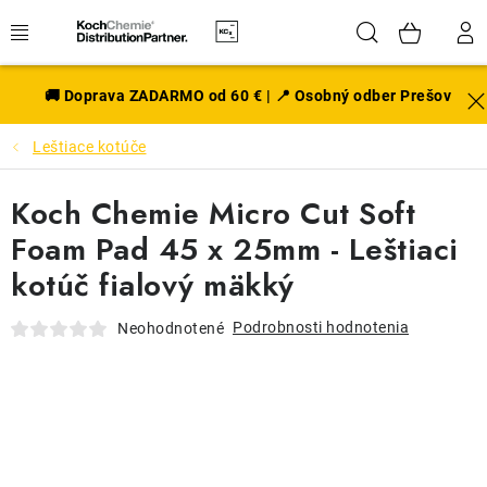
Prejsť
Hľadať
NÁK
na
obsah
KOŠÍ
EXTERIÉR
🚚 Doprava ZADARMO od 60 € | 📍 Osobný odber Prešov
Leštiace kotúče
DISKY A PNEU
Koch Chemie Micro Cut Soft
INTERIÉR
Foam Pad 45 x 25mm - Leštiaci
PRÍSLUŠENSTVO
kotúč fialový mäkký
VÔNE DO AUTA
Podrobnosti hodnotenia
Neohodnotené
VÝHODNÉ SADY
NOVINKY V SORTIMENTE