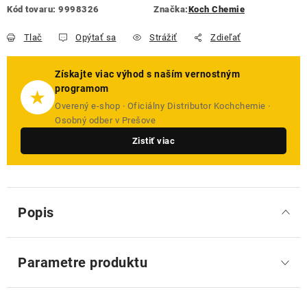
Kód tovaru:
9998326
Značka:
Koch Chemie
Tlač
Opýtať sa
Strážiť
Zdieľať
Získajte viac výhod s naším vernostným
programom
★
Overený e-shop · Oficiálny Distributor Kochchemie ·
Osobný odber v Prešove
Zistiť viac
Popis
Parametre produktu