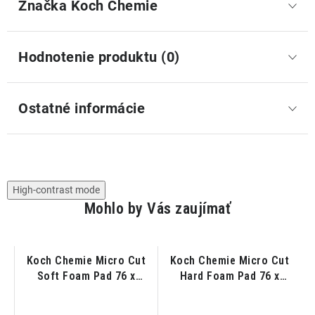
Značka
 Koch Chemie
Hodnotenie produktu (0)
Ostatné informácie
High-contrast mode
Mohlo by Vás zaujímať
Koch Chemie Micro Cut
Koch Chemie Micro Cut
x
Soft Foam Pad 76 x
Hard Foam Pad 76 x
č
25mm - Leštiaci kotúč
25mm - Leštiaci kotúč
fialový mäkký
fialový tvrdý