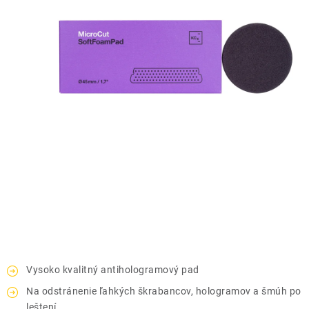
THE FINISHER
DARČEKOVÉ POUKAZY
ČISTENIE A ÚDRŽBA LODÍ
ZNAČKY
info@kcshop.sk
+421 918 725 111
Obchodní zástupcovia
Sledovanie zásielky
Blog
Vysoko kvalitný antihologramový pad
Na odstránenie ľahkých škrabancov, hologramov a šmúh po
leštení