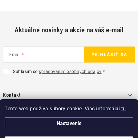
Aktuálne novinky a akcie na váš e-mail
Email
PRIHLÁSIŤ SA
Súhlasím so
spracovaním osobných údajov
Z
á
Kontakt
p
ä
info
@
kcshop.sk
Tento web používa súbory cookie. Viac informácií
tu
.
Kategórie
t
+421 918 725 111
i
Exteriér
Nastavenie
Informácie pre Vás
e
Koch-Chemie SK
Disky a pneu