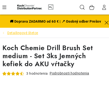
Prejsť
Hľadať
NÁK
na
obsah
KOŠÍ
EXTERIÉR
🚚 Doprava ZADARMO od 60 € | 📍 Osobný odber Prešov
Detailingové štetce
DISKY A PNEU
Koch Chemie Drill Brush Set
INTERIÉR
medium - Set 3ks Jemných
PRÍSLUŠENSTVO
kefiek do AKU vŕtačky
VÔNE DO AUTA
Podrobnosti hodnotenia
3 hodnotenia
VÝHODNÉ SADY
NOVINKY V SORTIMENTE