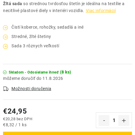
Žltá sada
so strednou tvrdosťou štetín je ideálna na textílie a
necitlivé plastové diely v interiéri vozidla.
Viac informácií
Čistí koberce, rohožky, sedadlá a iné
Stredné, žlté štetiny
Sada 3 rôznych veľkostí
(8 ks)
Skladom - Odosielame ihneď
11.8.2026
Možnosti doručenia
€24,95
€20,28 bez DPH
Jednotková cena:
€8,32 / 1 ks