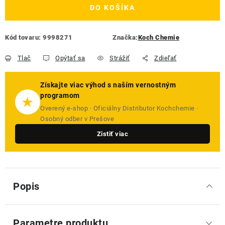
DO KOŠÍKA
Kód tovaru:
9998271
Značka:
Koch Chemie
Tlač
Opýtať sa
Strážiť
Zdieľať
Získajte viac výhod s naším vernostným
programom
★
Overený e-shop · Oficiálny Distributor Kochchemie ·
Osobný odber v Prešove
Zistiť viac
Popis
Parametre produktu