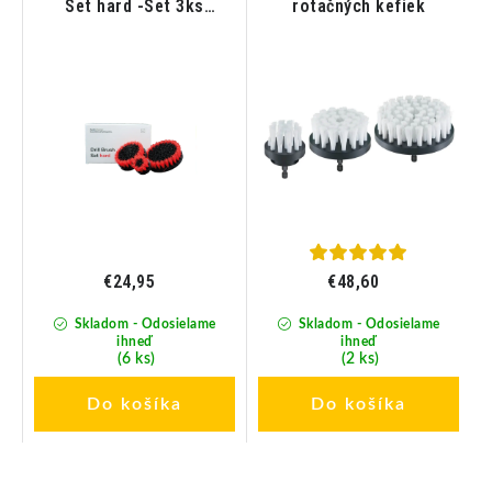
Set hard -Set 3ks
rotačných kefiek
c
Tvrdých kefiek do AKU
vŕtačky
€24,95
€48,60
Skladom - Odosielame
Skladom - Odosielame
ihneď
ihneď
(6 ks)
(2 ks)
Do košíka
Do košíka