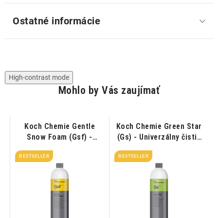
Ostatné informácie
High-contrast mode
Mohlo by Vás zaujímať
Koch Chemie Gentle
Koch Chemie Green Star
ý
Snow Foam (Gsf) -
(Gs) - Univerzálny čistič
ač
Aktívna pena pH
1L
BESTSELLER
neutrálna 1L
BESTSELLER