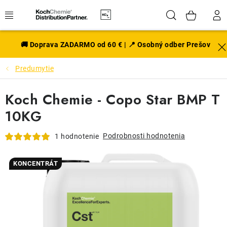
Prejsť
Hľadať
NÁK
na
obsah
KOŠÍ
EXTERIÉR
🚚 Doprava ZADARMO od 60 € | 📍 Osobný odber Prešov
Predumytie
DISKY A PNEU
Koch Chemie - Copo Star BMP T
INTERIÉR
10KG
PRÍSLUŠENSTVO
Podrobnosti hodnotenia
1 hodnotenie
VÔNE DO AUTA
KONCENTRÁT
VÝHODNÉ SADY
NOVINKY V SORTIMENTE