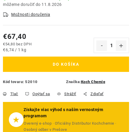
11.8.2026
Možnosti doručenia
€67,40
€54,80 bez DPH
Jednotková cena:
€6,74 / 1 kg
DO KOŠÍKA
Kód tovaru:
52010
Značka:
Koch Chemie
Tlač
Opýtať sa
Strážiť
Zdieľať
Získajte viac výhod s naším vernostným
programom
★
Overený e-shop · Oficiálny Distributor Kochchemie ·
Osobný odber v Prešove