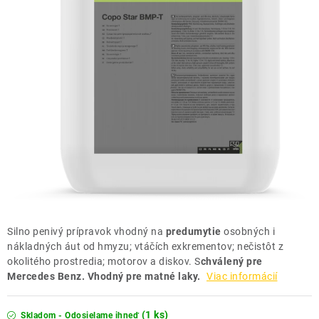
THE FINISHER
DARČEKOVÉ POUKAZY
ČISTENIE A ÚDRŽBA LODÍ
ZNAČKY
info@kcshop.sk
+421 918 725 111
Obchodní zástupcovia
Sledovanie zásielky
Blog
Silno penivý prípravok vhodný na
predumytie
osobných i
nákladných áut od hmyzu; vtáčích exkrementov; nečistôt z
okolitého prostredia; motorov a diskov. S
chválený pre
Mercedes Benz. Vhodný pre matné laky.
Viac informácií
(1 ks)
Skladom - Odosielame ihneď