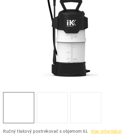
THE FINISHER
DARČEKOVÉ POUKAZY
ČISTENIE A ÚDRŽBA LODÍ
ZNAČKY
info@kcshop.sk
+421 918 725 111
Obchodní zástupcovia
Sledovanie zásielky
Blog
Ručný tlakový postrekovač s objemom 6L
Viac informácií