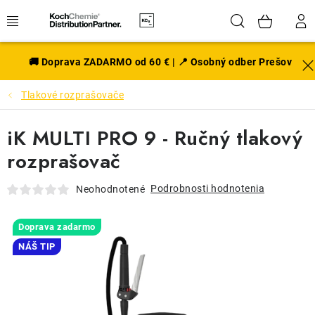
Prejsť
Hľadať
NÁK
na
obsah
KOŠÍ
EXTERIÉR
🚚 Doprava ZADARMO od 60 € | 📍 Osobný odber Prešov
Tlakové rozprašovače
DISKY A PNEU
iK MULTI PRO 9 - Ručný tlakový
INTERIÉR
rozprašovač
PRÍSLUŠENSTVO
Podrobnosti hodnotenia
Neohodnotené
VÔNE DO AUTA
Doprava zadarmo
VÝHODNÉ SADY
NÁŠ TIP
NOVINKY V SORTIMENTE