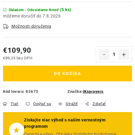
(5 ks)
Skladom - Odosielame ihneď
7.8.2026
Možnosti doručenia
€109,90
€89,35 bez DPH
Jednotková cena:
DO KOŠÍKA
Kód tovaru:
82672
Značka:
iKsprayers
Tlač
Opýtať sa
Strážiť
Zdieľať
Získajte viac výhod s naším vernostným
programom
★
Overený e-shop · Oficiálny Distributor Kochchemie ·