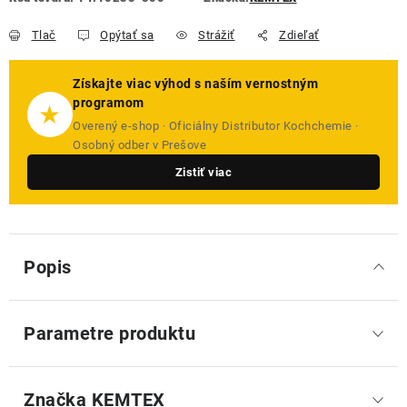
Tlač
Opýtať sa
Strážiť
Zdieľať
Získajte viac výhod s naším vernostným
programom
★
Overený e-shop · Oficiálny Distributor Kochchemie ·
Osobný odber v Prešove
Zistiť viac
Popis
Parametre produktu
Značka
 KEMTEX