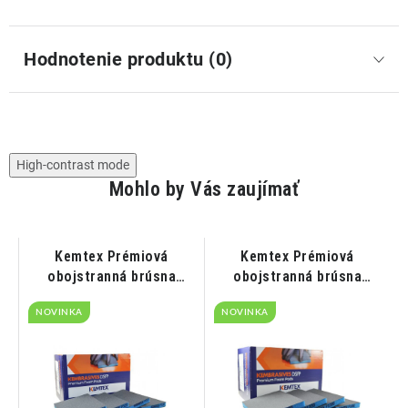
Hodnotenie produktu (0)
High-contrast mode
Mohlo by Vás zaujímať
t
Kemtex Prémiová
Kemtex Prémiová
obojstranná brúsna
obojstranná brúsna
špongia P320
špongia P1000
NOVINKA
NOVINKA