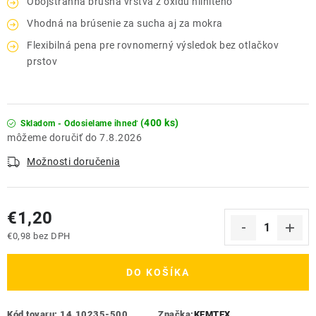
Obojstranná brúsna vrstva z oxidu hlinitého
Vhodná na brúsenie za sucha aj za mokra
Flexibilná pena pre rovnomerný výsledok bez otlačkov
prstov
(400 ks)
Skladom - Odosielame ihneď
7.8.2026
Možnosti doručenia
€1,20
€0,98 bez DPH
Jednotková cena:
DO KOŠÍKA
Kód tovaru:
14.10235-500
Značka:
KEMTEX