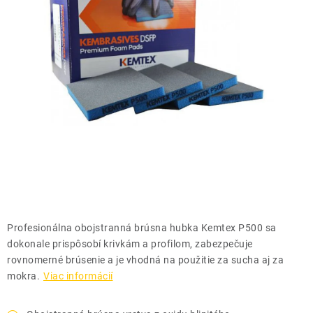
THE FINISHER
DARČEKOVÉ POUKAZY
ČISTENIE A ÚDRŽBA LODÍ
ZNAČKY
info@kcshop.sk
+421 918 725 111
Obchodní zástupcovia
Sledovanie zásielky
Blog
Profesionálna obojstranná brúsna hubka Kemtex P500 sa
dokonale prispôsobí krivkám a profilom, zabezpečuje
rovnomerné brúsenie a je vhodná na použitie za sucha aj za
mokra.
Viac informácií